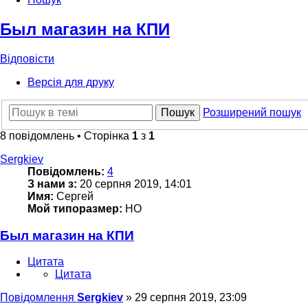
Был магазин на КПИ
Відповісти
Версія для друку
Пошук
Розширений пошук
8 повідомлень • Сторінка
1
з
1
Sergkiev
Повідомлень:
4
З нами з:
20 серпня 2019, 14:01
Имя:
Сергей
Мой типоразмер:
НО
Был магазин на КПИ
Цитата
Цитата
Повідомлення
Sergkiev
»
29 серпня 2019, 23:09