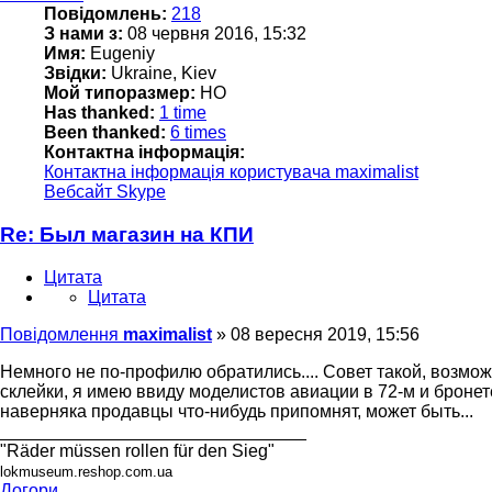
Повідомлень:
218
З нами з:
08 червня 2016, 15:32
Имя:
Eugeniy
Звідки:
Ukraine, Kiev
Мой типоразмер:
HO
Has thanked:
1 time
Been thanked:
6 times
Контактна інформація:
Контактна інформація користувача maximalist
Вебсайт
Skype
Re: Был магазин на КПИ
Цитата
Цитата
Повідомлення
maximalist
»
08 вересня 2019, 15:56
Немного не по-профилю обратились.... Совет такой, возмож
склейки, я имею ввиду моделистов авиации в 72-м и броне
наверняка продавцы что-нибудь припомнят, может быть...
_______________________________
"Räder müssen rollen für den Sieg"
lokmuseum.reshop.com.ua
Догори