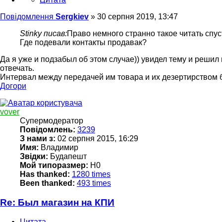
Повідомлення
Sergkiev
»
30 серпня 2019, 13:47
Stinky писав:
Право немного странно такое читать спус
Где подевали контакты продавак?
Да я уже и подзабыл об этом случае)) увидел тему и решил
отвечать.
Интервал между передачей им товара и их дезертирством 
Догори
vover
Супермодератор
Повідомлень:
3239
З нами з:
02 серпня 2015, 16:29
Имя:
Владимир
Звідки:
Будапешт
Мой типоразмер:
H0
Has thanked:
1280 times
Been thanked:
493 times
Re: Был магазин на КПИ
Цитата