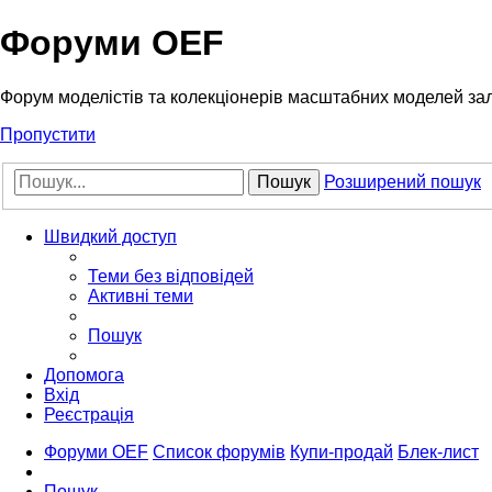
Форуми OEF
Форум моделістів та колекціонерів масштабних моделей за
Пропустити
Пошук
Розширений пошук
Швидкий доступ
Теми без відповідей
Активні теми
Пошук
Допомога
Вхід
Реєстрація
Форуми OEF
Список форумів
Купи-продай
Блек-лист
Пошук