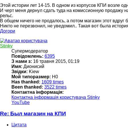
Этой истории лет 14-15. В одном из корпусов КПИ возле о
И черт меня дернул сдать туда на комиссионную продажу наб
рельс.
В общем ничего не продалось, а потом магазин этот вдруг 
Никто не перезвонил, не уведомил.. Такая вот была история
Догори
Stinky
Супермодератор
Повідомлень:
6395
З нами з:
16 травня 2015, 01:19
Имя:
Дионисий
Звідки:
Kiew
Мой типоразмер:
Н0
Has thanked:
1609 times
Been thanked:
3522 times
Контактна інформація:
Контактна інформація користувача Stinky
YouTube
Re: Был магазин на КПИ
Цитата