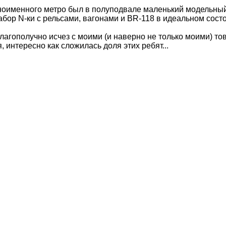
дноименного метро был в полуподвале маленький модельный 
ор N-ки с рельсами, вагонами и BR-118 в идеальном состоян
благополучно исчез с моими (и наверно не только моими) то
, интересно как сложилась доля этих ребят...