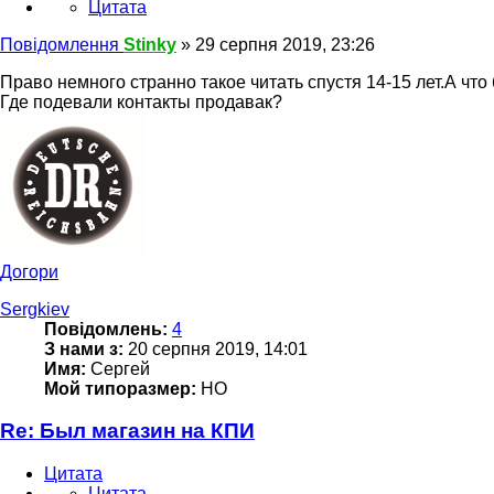
Цитата
Повідомлення
Stinky
»
29 серпня 2019, 23:26
Право немного странно такое читать спустя 14-15 лет.А чт
Где подевали контакты продавак?
Догори
Sergkiev
Повідомлень:
4
З нами з:
20 серпня 2019, 14:01
Имя:
Сергей
Мой типоразмер:
НО
Re: Был магазин на КПИ
Цитата
Цитата