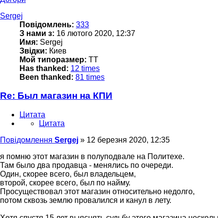
Sergej
Повідомлень:
333
З нами з:
16 лютого 2020, 12:37
Имя:
Sergej
Звідки:
Киев
Мой типоразмер:
TT
Has thanked:
12 times
Been thanked:
81 times
Re: Был магазин на КПИ
Цитата
Цитата
Повідомлення
Sergej
»
12 березня 2020, 12:35
я помню этот магазин в полуподвале на Политехе.
Там было два продавца - менялись по очереди.
Один, скорее всего, был владельцем,
второй, скорее всего, был по найму.
Просуществовал этот магазин относительно недолго,
потом сквозь землю провалился и канул в лету.
Хотя спустя 15 лет выяснять судьбу этого магазина нескольк