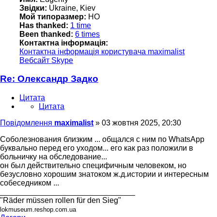
Звідки:
Ukraine, Kiev
Мой типоразмер:
HO
Has thanked:
1 time
Been thanked:
6 times
Контактна інформація:
Контактна інформація користувача maximalist
Вебсайт
Skype
Re: Олександр Задко
Цитата
Цитата
Повідомлення
maximalist
»
03 жовтня 2025, 20:30
Соболезнования близким ... общался с ним по WhatsApp
буквально перед его уходом... его как раз положили в
больничку на обследование...
он был действительно специфичным человеком, но
безусловно хорошим знатоком ж.д.истории и интересным
собеседником ...
_______________________________
"Räder müssen rollen für den Sieg"
lokmuseum.reshop.com.ua