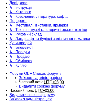
Довідкова
↳ Інструкції
↳ Каталоги
↳ Креслення, література, софт...
Подорожі
↳ Фестивалі, виставки, ярмарки
↳ Технічні музеї та історичні зразки техніки
↳ Рухомий склад
↳ Ландшафт та будівлі залізничної тематики
Купи-продай
↳ Блек-лист
↳ Послуги
↳ Продаю
↳ Обмінюю
↳ Куплю
Форуми OEF
Список форумів
Зв'язок з адміністрацією
Часовий пояс
UTC+03:00
Видалити cookies форуму
Часовий пояс
UTC+03:00
Видалити cookies форуму
Зв'язок з адміністрацією