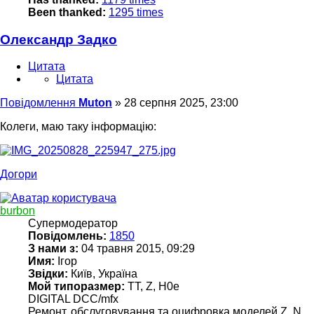
Been thanked:
1295 times
Олександр Задко
Цитата
Цитата
Повідомлення
Muton
»
28 серпня 2025, 23:00
Колеги, маю таку інформацію:
Догори
burbon
Супермодератор
Повідомлень:
1850
З нами з:
04 травня 2015, 09:29
Имя:
Ігор
Звідки:
Київ, Україна
Мой типоразмер:
TT, Z, H0e
DIGITAL DCC/mfx
Ремонт, обслуговування та оцифровка моделей Z, N,