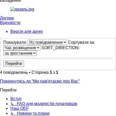
Вкладення
Догори
Відповісти
Версія для друку
Показувати:
Сортувати за:
SORT_DIRECTION:
4 повідомлень • Сторінка
1
з
1
Повернутись до “Ми пам'ятаємо про Вас”
Перейти
Вступ
↳ FAQ для моделістів початківців
Наш OEF
↳ Новини та плани