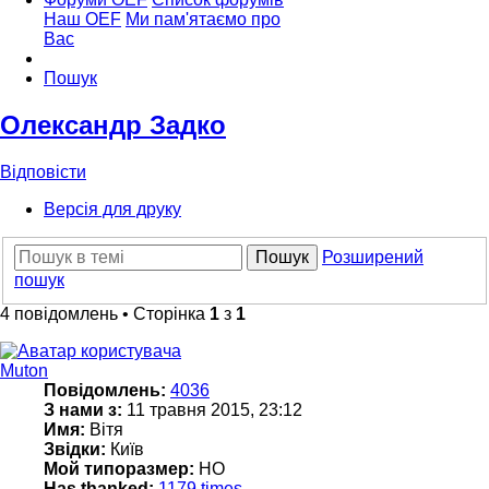
Наш OEF
Ми пам'ятаємо про
Вас
Пошук
Олександр Задко
Відповісти
Версія для друку
Пошук
Розширений
пошук
4 повідомлень • Сторінка
1
з
1
Muton
Повідомлень:
4036
З нами з:
11 травня 2015, 23:12
Имя:
Вітя
Звідки:
Київ
Мой типоразмер:
НО
Has thanked:
1179 times