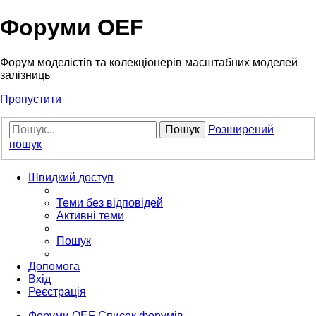
Форуми OEF
Форум моделістів та колекціонерів масштабних моделей
залізниць
Пропустити
Пошук
Розширений
пошук
Швидкий доступ
Теми без відповідей
Активні теми
Пошук
Допомога
Вхід
Реєстрація
Форуми OEF
Список форумів