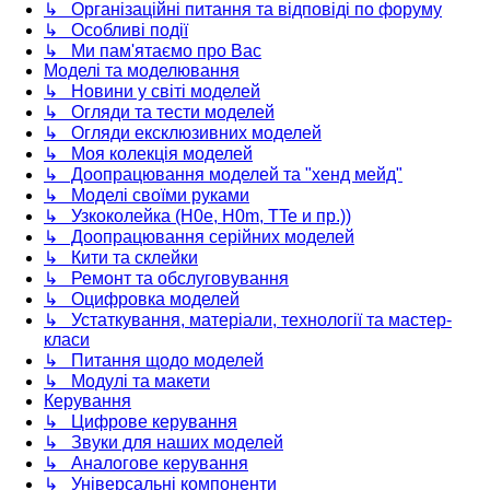
↳ Організаційні питання та відповіді по форуму
↳ Особливі події
↳ Ми пам'ятаємо про Вас
Моделі та моделювання
↳ Новини у світі моделей
↳ Огляди та тести моделей
↳ Огляди ексклюзивних моделей
↳ Моя колекція моделей
↳ Доопрацювання моделей та "хенд мейд"
↳ Моделі своїми руками
↳ Узкоколейка (H0e, H0m, TTe и пр.))
↳ Доопрацювання серійних моделей
↳ Кити та склейки
↳ Ремонт та обслуговування
↳ Оцифровка моделей
↳ Устаткування, матеріали, технології та мастер-
класи
↳ Питання щодо моделей
↳ Модулі та макети
Керування
↳ Цифрове керування
↳ Звуки для наших моделей
↳ Аналогове керування
↳ Універсальні компоненти