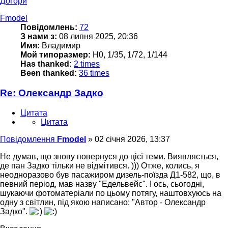
Догори
Fmodel
Повідомлень:
72
З нами з:
08 липня 2025, 20:36
Имя:
Владимир
Мой типоразмер:
H0, 1/35, 1/72, 1/144
Has thanked:
2 times
Been thanked:
36 times
Re: Олександр Задко
Цитата
Цитата
Повідомлення
Fmodel
»
02 січня 2026, 13:37
Не думав, що знову повернуся до цієї теми. Виявляється,
де пан Задко тільки не відмітився. ))) Отже, колись, я
неодноразово був пасажиром дизель-поїзда Д1-582, що, в
певний період, мав назву "Едельвейс". І ось, сьогодні,
шукаючи фотоматеріали по цьому потягу, наштовхуюсь на
одну з світлин, під якою написано: "Автор - Олександр
Задко".