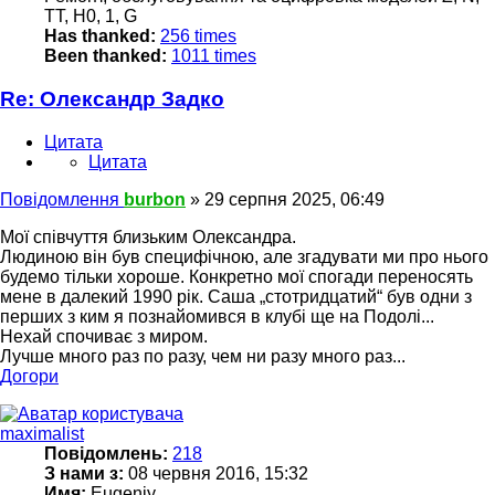
TT, H0, 1, G
Has thanked:
256 times
Been thanked:
1011 times
Re: Олександр Задко
Цитата
Цитата
Повідомлення
burbon
»
29 серпня 2025, 06:49
Мої співчуття близьким Олександра.
Людиною він був специфічною, але згадувати ми про нього
будемо тільки хороше. Конкретно мої спогади переносять
мене в далекий 1990 рік. Саша „стотридцатий“ був одни з
перших з ким я познайомився в клубі ще на Подолі...
Нехай спочиває з миром.
Лучше много раз по разу, чем ни разу много раз...
Догори
maximalist
Повідомлень:
218
З нами з:
08 червня 2016, 15:32
Имя:
Eugeniy