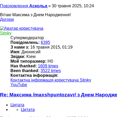
Повідомлення
Аскольд
»
30 травня 2025, 10:24
Вітаю Максима з Днем Народження!
Догори
Stinky
Супермодератор
Повідомлень:
6395
З нами з:
16 травня 2015, 01:19
Имя:
Дионисий
Звідки:
Kiew
Мой типоразмер:
Н0
Has thanked:
1609 times
Been thanked:
3522 times
Контактна інформація:
Контактна інформація користувача Stinky
YouTube
Re: Максима /maxshpuntozavr/ з Днем Народж
Цитата
Цитата