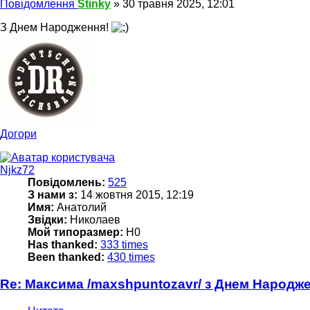
Повідомлення
Stinky
»
30 травня 2025, 12:01
З Днем Народження!
Догори
Njkz72
Повідомлень:
525
З нами з:
14 жовтня 2015, 12:19
Имя:
Анатолий
Звідки:
Николаев
Мой типоразмер:
Н0
Has thanked:
333 times
Been thanked:
430 times
Re: Максима /maxshpuntozavr/ з Днем Народж