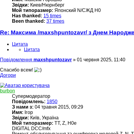
Звідки:
Киев/Нюрнберг
Мой типоразмер:
Японский N/СЖД H0
Has thanked:
15 times
Been thanked:
37 times
Re: Максима /maxshpuntozavr/ з Днем Народж
Цитата
Цитата
Повідомлення
maxshpuntozavr
»
01 червня 2025, 11:40
Спасибо всем!
Догори
burbon
Супермодератор
Повідомлень:
1850
З нами з:
04 травня 2015, 09:29
Имя:
Ігор
Звідки:
Київ, Україна
Мой типоразмер:
TT, Z, H0e
DIGITAL DCC/mfx
Ремонт, обслуговування та оцифровка моделей Z, N, TT