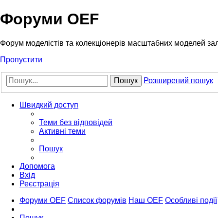
Форуми OEF
Форум моделістів та колекціонерів масштабних моделей за
Пропустити
Пошук
Розширений пошук
Швидкий доступ
Теми без відповідей
Активні теми
Пошук
Допомога
Вхід
Реєстрація
Форуми OEF
Список форумів
Наш OEF
Особливі події
Пошук