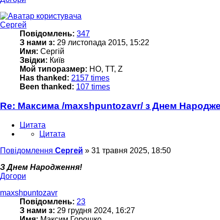
Сергей
Повідомлень:
347
З нами з:
29 листопада 2015, 15:22
Имя:
Сергій
Звідки:
Київ
Мой типоразмер:
НО, TT, Z
Has thanked:
2157 times
Been thanked:
107 times
Re: Максима /maxshpuntozavr/ з Днем Народж
Цитата
Цитата
Повідомлення
Сергей
»
31 травня 2025, 18:50
З Днем Народження!
Догори
maxshpuntozavr
Повідомлень:
23
З нами з:
29 грудня 2024, 16:27
Имя:
Максим Горошко