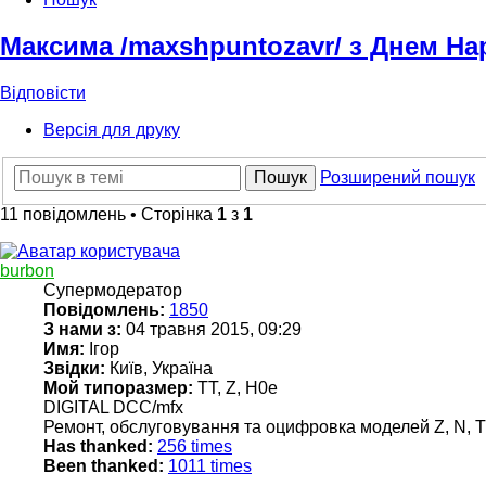
Максима /maxshpuntozavr/ з Днем Н
Відповісти
Версія для друку
Пошук
Розширений пошук
11 повідомлень • Сторінка
1
з
1
burbon
Супермодератор
Повідомлень:
1850
З нами з:
04 травня 2015, 09:29
Имя:
Ігор
Звідки:
Київ, Україна
Мой типоразмер:
TT, Z, H0e
DIGITAL DCC/mfx
Ремонт, обслуговування та оцифровка моделей Z, N, TT
Has thanked:
256 times
Been thanked:
1011 times