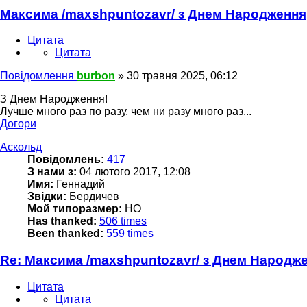
Максима /maxshpuntozavr/ з Днем Народження
Цитата
Цитата
Повідомлення
burbon
»
30 травня 2025, 06:12
З Днем Народження!
Лучше много раз по разу, чем ни разу много раз...
Догори
Аскольд
Повідомлень:
417
З нами з:
04 лютого 2017, 12:08
Имя:
Геннадий
Звідки:
Бердичев
Мой типоразмер:
НО
Has thanked:
506 times
Been thanked:
559 times
Re: Максима /maxshpuntozavr/ з Днем Народж
Цитата
Цитата