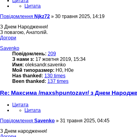
Цитата
Цитата
Повідомлення
Njkz72
»
30 травня 2025, 14:19
З Днем Народження!
З повагою, Анатолій.
Догори
Savenko
Повідомлень:
209
З нами з:
17 жовтня 2019, 15:34
Имя:
oleksandr.savenko
Мой типоразмер:
H0, H0e
Has thanked:
130 times
Been thanked:
137 times
Re: Максима /maxshpuntozavr/ з Днем Народж
Цитата
Цитата
Повідомлення
Savenko
»
31 травня 2025, 04:45
З Днем народження!
Догори