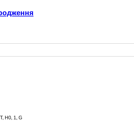
ародження
, H0, 1, G