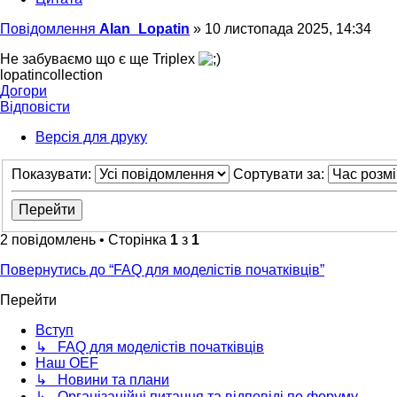
Повідомлення
Alan_Lopatin
»
10 листопада 2025, 14:34
Не забуваємо що є ще Triplex
lopatincollection
Догори
Відповісти
Версія для друку
Показувати:
Сортувати за:
2 повідомлень • Сторінка
1
з
1
Повернутись до “FAQ для моделістів початківців”
Перейти
Вступ
↳ FAQ для моделістів початківців
Наш OEF
↳ Новини та плани
↳ Організаційні питання та відповіді по форуму