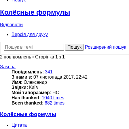
Колёсные формулы
Відповісти
Версія для друку
Пошук
Розширений пошук
2 повідомлень • Сторінка
1
з
1
Sascha
Повідомлень:
341
З нами з:
07 листопада 2017, 22:42
Имя:
Олександр
Звідки:
Київ
Мой типоразмер:
НО
Has thanked:
1040 times
Been thanked:
682 times
Колёсные формулы
Цитата