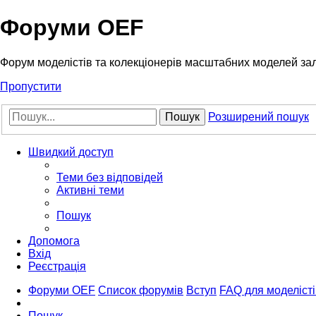
Форуми OEF
Форум моделістів та колекціонерів масштабних моделей за
Пропустити
Пошук
Розширений пошук
Швидкий доступ
Теми без відповідей
Активні теми
Пошук
Допомога
Вхід
Реєстрація
Форуми OEF
Список форумів
Вступ
FAQ для моделісті
Пошук