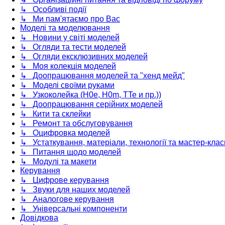
↳ Особливі події
↳ Ми пам'ятаємо про Вас
Моделі та моделювання
↳ Новини у світі моделей
↳ Огляди та тести моделей
↳ Огляди ексклюзивних моделей
↳ Моя колекція моделей
↳ Доопрацювання моделей та "хенд мейд"
↳ Моделі своїми руками
↳ Узкоколейка (H0e, H0m, TTe и пр.))
↳ Доопрацювання серійних моделей
↳ Кити та склейки
↳ Ремонт та обслуговування
↳ Оцифровка моделей
↳ Устаткування, матеріали, технології та мастер-клас
↳ Питання щодо моделей
↳ Модулі та макети
Керування
↳ Цифрове керування
↳ Звуки для наших моделей
↳ Аналогове керування
↳ Універсальні компоненти
Довідкова