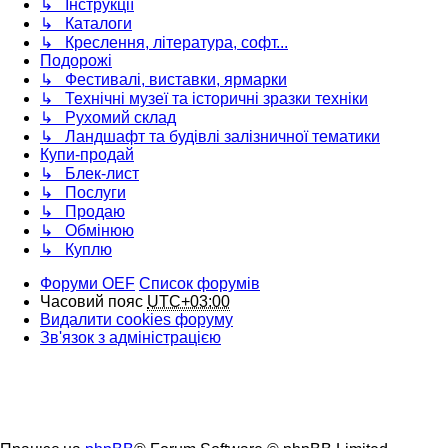
↳ Інструкції
↳ Каталоги
↳ Креслення, література, софт...
Подорожі
↳ Фестивалі, виставки, ярмарки
↳ Технічні музеї та історичні зразки техніки
↳ Рухомий склад
↳ Ландшафт та будівлі залізничної тематики
Купи-продай
↳ Блек-лист
↳ Послуги
↳ Продаю
↳ Обмінюю
↳ Куплю
Форуми OEF
Список форумів
Часовий пояс
UTC+03:00
Видалити cookies форуму
Зв'язок з адміністрацією