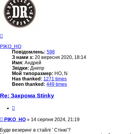
Догори
PIKO_HO
Повідомлень:
598
З нами з:
20 вересня 2020, 18:14
Имя:
Андрей
Звідки:
Днепр
Мой типоразмер:
НО, N
Has thanked:
1271 times
Been thanked:
449 times
Re: Закрома Stinky
Цитата
Повідомлення
PIKO_HO
»
14 серпня 2024, 21:19
Буде везеринг в стайлі ' Стінкі'?