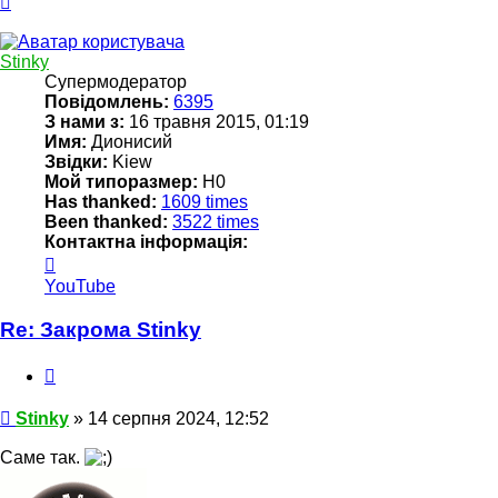
Stinky
Супермодератор
Повідомлень:
6395
З нами з:
16 травня 2015, 01:19
Имя:
Дионисий
Звідки:
Kiew
Мой типоразмер:
Н0
Has thanked:
1609 times
Been thanked:
3522 times
Контактна інформація:
Контактна
інформація
YouTube
користувача
Stinky
Re: Закрома Stinky
Цитата
Повідомлення
Stinky
»
14 серпня 2024, 12:52
Саме так.