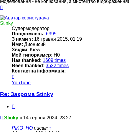
Моделювання - не копіювання, а мистецтво відображення!
Догори
Stinky
Супермодератор
Повідомлень:
6395
З нами з:
16 травня 2015, 01:19
Имя:
Дионисий
Звідки:
Kiew
Мой типоразмер:
Н0
Has thanked:
1609 times
Been thanked:
3522 times
Контактна інформація:
Контактна
інформація
YouTube
користувача
Stinky
Re: Закрома Stinky
Цитата
Повідомлення
Stinky
»
14 серпня 2024, 23:27
PIKO_HO
писав:
↑