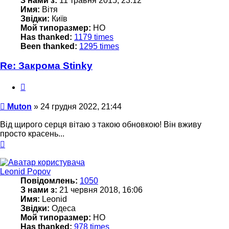
З нами з:
11 травня 2015, 23:12
Имя:
Вітя
Звідки:
Київ
Мой типоразмер:
НО
Has thanked:
1179 times
Been thanked:
1295 times
Re: Закрома Stinky
Цитата
Повідомлення
Muton
»
24 грудня 2022, 21:44
Від щирого серця вітаю з такою обновкою! Він вживу
просто красень...
Догори
Leonid Popov
Повідомлень:
1050
З нами з:
21 червня 2018, 16:06
Имя:
Leonid
Звідки:
Одеса
Мой типоразмер:
HO
Has thanked:
978 times