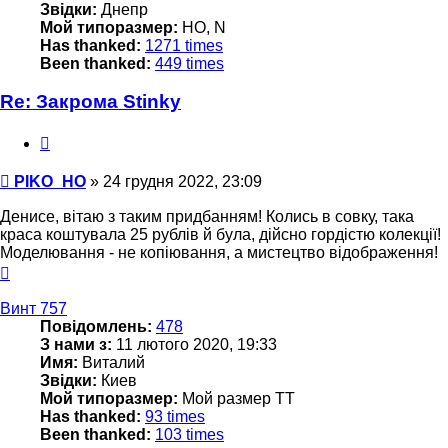
Звідки:
Днепр
Мой типоразмер:
НО, N
Has thanked:
1271 times
Been thanked:
449 times
Re: Закрома Stinky
Цитата
Повідомлення
PIKO_HO
»
24 грудня 2022, 23:09
Денисе, вітаю з таким придбанням! Колись в совку, така
краса коштувала 25 рублів й була, дійсно гордістю колекції!
Моделювання - не копіювання, а мистецтво відображення!
Догори
Винт 757
Повідомлень:
478
З нами з:
11 лютого 2020, 19:33
Имя:
Виталий
Звідки:
Киев
Мой типоразмер:
Мой размер ТТ
Has thanked:
93 times
Been thanked:
103 times