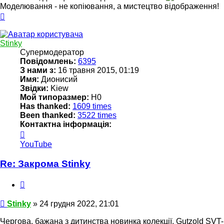
Моделювання - не копіювання, а мистецтво відображення!
Догори
Stinky
Супермодератор
Повідомлень:
6395
З нами з:
16 травня 2015, 01:19
Имя:
Дионисий
Звідки:
Kiew
Мой типоразмер:
Н0
Has thanked:
1609 times
Been thanked:
3522 times
Контактна інформація:
Контактна
інформація
YouTube
користувача
Stinky
Re: Закрома Stinky
Цитата
Повідомлення
Stinky
»
24 грудня 2022, 21:01
Чергова, бажана з дитинства новинка колекції. Gutzold SVT-