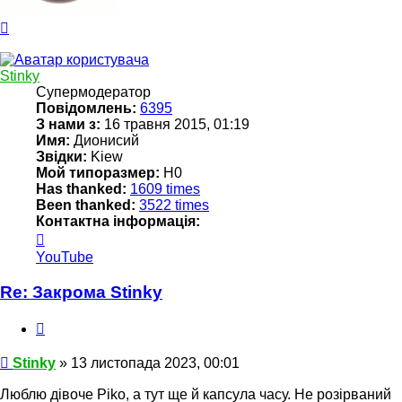
Догори
Stinky
Супермодератор
Повідомлень:
6395
З нами з:
16 травня 2015, 01:19
Имя:
Дионисий
Звідки:
Kiew
Мой типоразмер:
Н0
Has thanked:
1609 times
Been thanked:
3522 times
Контактна інформація:
Контактна
інформація
YouTube
користувача
Stinky
Re: Закрома Stinky
Цитата
Повідомлення
Stinky
»
13 листопада 2023, 00:01
Люблю дівоче Piko, а тут ще й капсула часу. Не розірваний