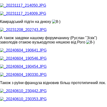
Камрадський підгін на днюху
А також завдяки нашому форумчанину (Руслан "Зізік")
заволодів отакою вузькодупою няшкою від Рого
Також з руїни француза відновив більш прототипичний лок.