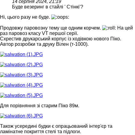
14 серпня 2024, 21:19
Буде везеринг в стайлі ' Стінкі'?
Ні, цього разу не буде.
Продовжу паровозну тему ще одним корчем.
На цей
раз паровоз класу VT першої серії.
Схрестив друкарський корпус із ходівкою нового Піко.
Автор розробки та друку Вілен (т-1000).
Для порівняння зі старим Піко 89м.
Також усередині будки є опрацьований інтер'єр та
ламінатне покриття стелі та підлоги.