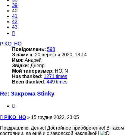
39
40
41
42
43
Далі
PIKO_HO
Повідомлень:
598
З нами з:
20 вересня 2020, 18:14
Имя:
Андрей
Звідки:
Днепр
Мой типоразмер:
НО, N
Has thanked:
1271 times
Been thanked:
449 times
Re: Закрома Stinky
Цитата
Повідомлення
PIKO_HO
»
15 грудня 2022, 23:05
Поздравляю, Денис! Достойное приобретение! В таком
состоянии, да ещё и с заводской наклейкой!