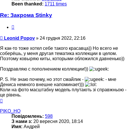
Been thanked:
1711 times
Re: Закрома Stinky
Цитата
Повідомлення
Leonid Popov
»
24 грудня 2022, 22:16
Я как-то тоже хотел себе такого красавца)) Но всего не
соберёшь, у меня другая тематика коллекции в целом.
Поэтому ковыряю киты, которыми обложился давненько))
Поздравляю с пополнением коллекции!))
P. S. Не знаю почему, но этот смайлик -
- мне
Дениса немного внешне напоминает)))
Коли на фото масштабну модель плутають зі справжньою -
це рівень.
Догори
PIKO_HO
Повідомлень:
598
З нами з:
20 вересня 2020, 18:14
Имя:
Андрей