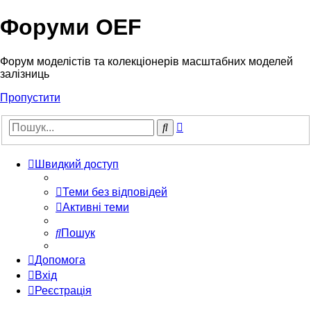
Форуми OEF
Форум моделістів та колекціонерів масштабних моделей
залізниць
Пропустити
Розширений
Пошук
пошук
Швидкий доступ
Теми без відповідей
Активні теми
Пошук
Допомога
Вхід
Реєстрація