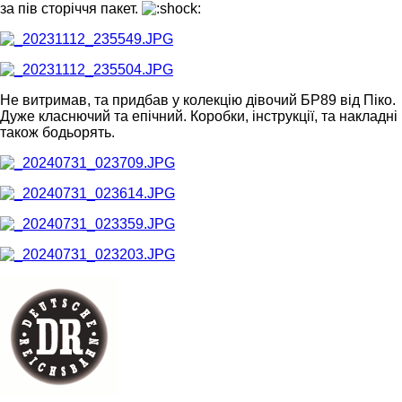
за пів сторіччя пакет.
Не витримав, та придбав у колекцію дівочий БР89 від Піко.
Дуже класнючий та епічний. Коробки, інструкції, та накладні
також бодьорять.