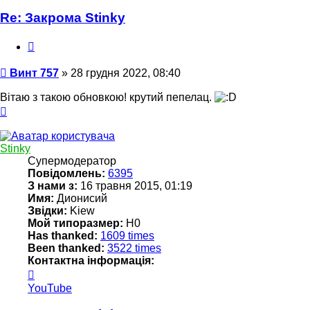
Re: Закрома Stinky
Цитата
Повідомлення
Винт 757
»
28 грудня 2022, 08:40
Вітаю з такою обновкою! крутий пепелац.
Догори
Stinky
Супермодератор
Повідомлень:
6395
З нами з:
16 травня 2015, 01:19
Имя:
Дионисий
Звідки:
Kiew
Мой типоразмер:
Н0
Has thanked:
1609 times
Been thanked:
3522 times
Контактна інформація:
Контактна
інформація
YouTube
користувача
Stinky