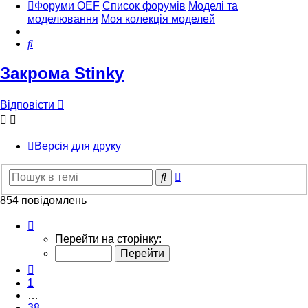
Форуми OEF
Список форумів
Моделі та
моделювання
Моя колекція моделей
Пошук
Закрома Stinky
Відповісти
Версія для друку
Розширений
Пошук
пошук
854 повідомлень
Сторінка
40
Перейти на сторінку:
з
43
Поперед.
1
…
38