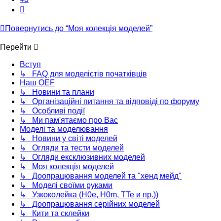
Далі
Повернутись до “Моя колекція моделей”
Перейти
Вступ
↳ FAQ для моделістів початківців
Наш OEF
↳ Новини та плани
↳ Організаційні питання та відповіді по форуму
↳ Особливі події
↳ Ми пам'ятаємо про Вас
Моделі та моделювання
↳ Новини у світі моделей
↳ Огляди та тести моделей
↳ Огляди ексклюзивних моделей
↳ Моя колекція моделей
↳ Доопрацювання моделей та "хенд мейд"
↳ Моделі своїми руками
↳ Узкоколейка (H0e, H0m, TTe и пр.))
↳ Доопрацювання серійних моделей
↳ Кити та склейки