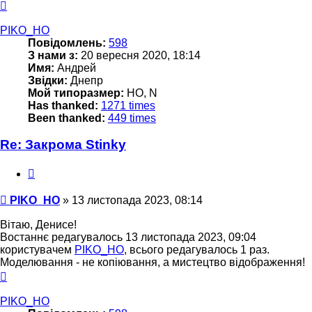
Догори
PIKO_HO
Повідомлень:
598
З нами з:
20 вересня 2020, 18:14
Имя:
Андрей
Звідки:
Днепр
Мой типоразмер:
НО, N
Has thanked:
1271 times
Been thanked:
449 times
Re: Закрома Stinky
Цитата
Повідомлення
PIKO_HO
»
13 листопада 2023, 08:14
Вітаю, Денисе!
Востаннє редагувалось 13 листопада 2023, 09:04
користувачем
PIKO_HO
, всього редагувалось 1 раз.
Моделювання - не копіювання, а мистецтво відображення!
Догори
PIKO_HO