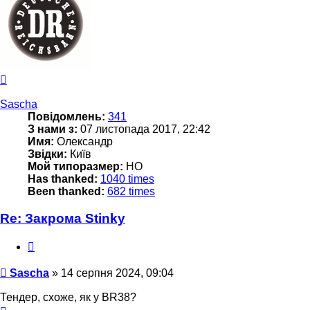
Догори
Sascha
Повідомлень:
341
З нами з:
07 листопада 2017, 22:42
Имя:
Олександр
Звідки:
Київ
Мой типоразмер:
НО
Has thanked:
1040 times
Been thanked:
682 times
Re: Закрома Stinky
Цитата
Повідомлення
Sascha
»
14 серпня 2024, 09:04
Тендер, схоже, як у BR38?
Догори