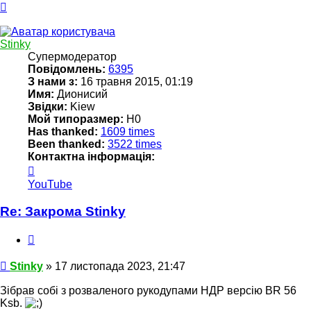
Догори
Stinky
Супермодератор
Повідомлень:
6395
З нами з:
16 травня 2015, 01:19
Имя:
Дионисий
Звідки:
Kiew
Мой типоразмер:
Н0
Has thanked:
1609 times
Been thanked:
3522 times
Контактна інформація:
Контактна
інформація
YouTube
користувача
Stinky
Re: Закрома Stinky
Цитата
Повідомлення
Stinky
»
17 листопада 2023, 21:47
Зібрав собі з розваленого рукодупами НДР версію BR 56
Ksb.