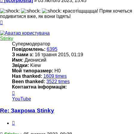
[scorpiosha]
»
03 лютого 2023, 15:45
красотіщщщща! Прям хочеться
подивитися вже, як вони їздять!
Догори
Stinky
Супермодератор
Повідомлень:
6395
З нами з:
16 травня 2015, 01:19
Имя:
Дионисий
Звідки:
Kiew
Мой типоразмер:
Н0
Has thanked:
1609 times
Been thanked:
3522 times
Контактна інформація:
Контактна
інформація
YouTube
користувача
Stinky
Re: Закрома Stinky
Цитата
Повідомлення