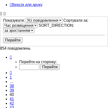
Версія для друку
Показувати:
Сортувати за:
SORT_DIRECTION:
854 повідомлень
Сторінка
40
Перейти на сторінку:
з
43
Поперед.
1
…
38
39
40
41
42
43