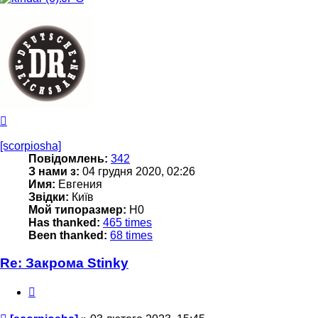
Догори
[scorpiosha]
Повідомлень:
342
З нами з:
04 грудня 2020, 02:26
Имя:
Евгения
Звідки:
Київ
Мой типоразмер:
Н0
Has thanked:
465 times
Been thanked:
68 times
Re: Закрома Stinky
Цитата
Повідомлення