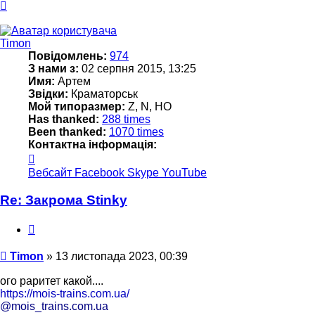
Догори
Timon
Повідомлень:
974
З нами з:
02 серпня 2015, 13:25
Имя:
Артем
Звідки:
Краматорськ
Мой типоразмер:
Z, N, HO
Has thanked:
288 times
Been thanked:
1070 times
Контактна інформація:
Контактна
інформація
Вебсайт
Facebook
Skype
YouTube
користувача
Timon
Re: Закрома Stinky
Цитата
Повідомлення
Timon
»
13 листопада 2023, 00:39
ого раритет какой....
https://mois-trains.com.ua/
@mois_trains.com.ua