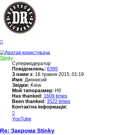
Догори
Stinky
Супермодератор
Повідомлень:
6395
З нами з:
16 травня 2015, 01:19
Имя:
Дионисий
Звідки:
Kiew
Мой типоразмер:
Н0
Has thanked:
1609 times
Been thanked:
3522 times
Контактна інформація:
Контактна
інформація
YouTube
користувача
Stinky
Re: Закрома Stinky