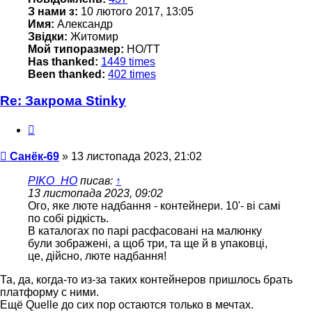
З нами з:
10 лютого 2017, 13:05
Имя:
Александр
Звідки:
Житомир
Мой типоразмер:
НО/ТТ
Has thanked:
1449 times
Been thanked:
402 times
Re: Закрома Stinky
Цитата
Повідомлення
Санёк-69
»
13 листопада 2023, 21:02
PIKO_HO
писав:
↑
13 листопада 2023, 09:02
Ого, яке люте надбання - контейнери. 10'- ві самі
по собі рідкість.
В каталогах по парі расфасовані на малюнку
були зображені, а щоб три, та ще й в упаковці,
це, дійсно, люте надбання!
Та, да, когда-то из-за таких контейнеров пришлось брать
платформу с ними.
Ещё Quelle до сих пор остаются только в мечтах.