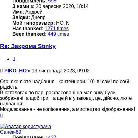
Повідомлень:
598
З нами з:
20 вересня 2020, 18:14
Имя:
Андрей
Звідки:
Днепр
Мой типоразмер:
НО, N
Has thanked:
1271 times
Been thanked:
449 times
Re: Закрома Stinky
Цитата
Повідомлення
PIKO_HO
»
13 листопада 2023, 09:02
Ого, яке люте надбання - контейнери. 10'- ві самі по собі
рідкість.
В каталогах по парі расфасовані на малюнку були
зображені, а щоб три, та ще й в упаковці, це, дійсно, люте
надбання!
Моделювання - не копіювання, а мистецтво відображення!
Догори
Санёк-69
Повідомлень:
437