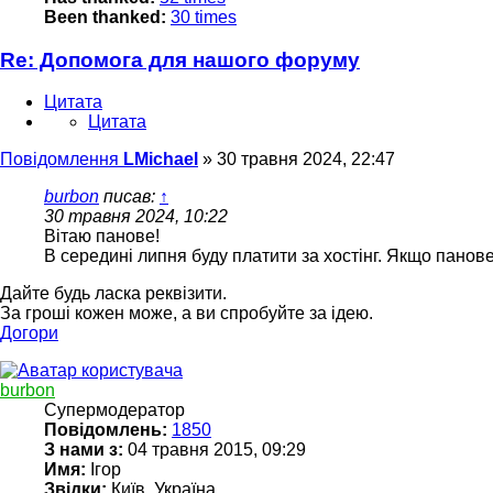
Been thanked:
30 times
Re: Допомога для нашого форуму
Цитата
Цитата
Повідомлення
LMichael
»
30 травня 2024, 22:47
burbon
писав:
↑
30 травня 2024, 10:22
Вітаю панове!
В середині липня буду платити за хостінг. Якщо панов
Дайте будь ласка реквізити.
За гроші кожен може, а ви спробуйте за ідею.
Догори
burbon
Супермодератор
Повідомлень:
1850
З нами з:
04 травня 2015, 09:29
Имя:
Ігор
Звідки:
Київ, Україна