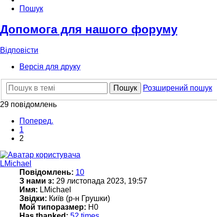
Пошук
Допомога для нашого форуму
Відповісти
Версія для друку
Пошук
Розширений пошук
29 повідомлень
Поперед.
1
2
LMichael
Повідомлень:
10
З нами з:
29 листопада 2023, 19:57
Имя:
LMichael
Звідки:
Київ (р-н Грушки)
Мой типоразмер:
H0
Has thanked:
52 times