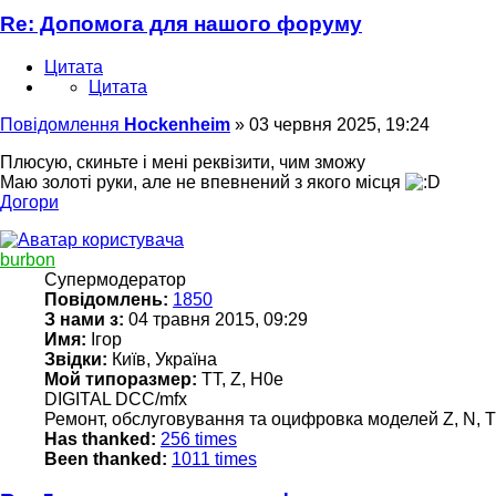
Re: Допомога для нашого форуму
Цитата
Цитата
Повідомлення
Hockenheim
»
03 червня 2025, 19:24
Плюсую, скиньте і мені реквізити, чим зможу
Маю золоті руки, але не впевнений з якого місця
Догори
burbon
Супермодератор
Повідомлень:
1850
З нами з:
04 травня 2015, 09:29
Имя:
Ігор
Звідки:
Київ, Україна
Мой типоразмер:
TT, Z, H0e
DIGITAL DCC/mfx
Ремонт, обслуговування та оцифровка моделей Z, N, TT
Has thanked:
256 times
Been thanked:
1011 times