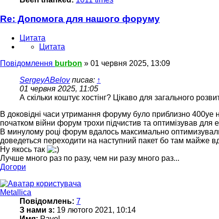
Re: Допомога для нашого форуму
Цитата
Цитата
Повідомлення
burbon
»
01 червня 2025, 13:09
SergeyABelov
писав:
↑
01 червня 2025, 11:05
А скільки коштує хостінг? Цікаво для загального розвит
В доковідні часи утримання форуму було приблизно 400уе на 
початком війни форум трохи підчистив та оптимізував для е
В минулому році форум вдалось максимально оптимизували що
доведеться переходити на наступний пакет бо там майже вд
Ну якось так
Лучше много раз по разу, чем ни разу много раз...
Догори
Metallica
Повідомлень:
7
З нами з:
19 лютого 2021, 10:14
Имя:
Pavel