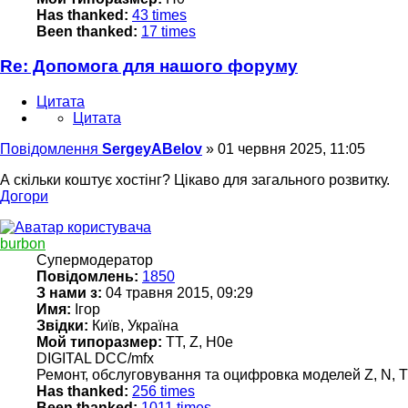
Has thanked:
43 times
Been thanked:
17 times
Re: Допомога для нашого форуму
Цитата
Цитата
Повідомлення
SergeyABelov
»
01 червня 2025, 11:05
А скільки коштує хостінг? Цікаво для загального розвитку.
Догори
burbon
Супермодератор
Повідомлень:
1850
З нами з:
04 травня 2015, 09:29
Имя:
Ігор
Звідки:
Київ, Україна
Мой типоразмер:
TT, Z, H0e
DIGITAL DCC/mfx
Ремонт, обслуговування та оцифровка моделей Z, N, TT
Has thanked:
256 times
Been thanked:
1011 times