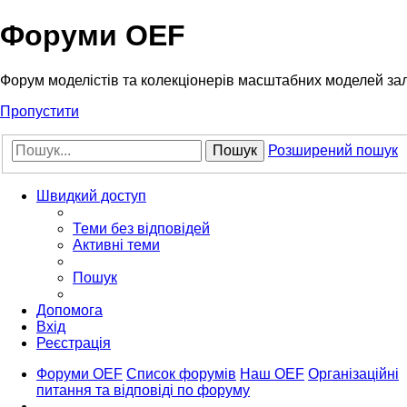
Форуми OEF
Форум моделістів та колекціонерів масштабних моделей за
Пропустити
Пошук
Розширений пошук
Швидкий доступ
Теми без відповідей
Активні теми
Пошук
Допомога
Вхід
Реєстрація
Форуми OEF
Список форумів
Наш OEF
Організаційні
питання та відповіді по форуму