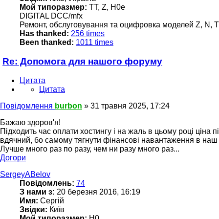
Мой типоразмер:
TT, Z, H0e
DIGITAL DCC/mfx
Ремонт, обслуговування та оцифровка моделей Z, N, TT
Has thanked:
256 times
Been thanked:
1011 times
Re: Допомога для нашого форуму
Цитата
Цитата
Повідомлення
burbon
»
31 травня 2025, 17:24
Бажаю здоров'я!
Підходить час оплати хостингу і на жаль в цьому році цін
вдячний, бо самому тягнути фінансові навантаження в наш 
Лучше много раз по разу, чем ни разу много раз...
Догори
SergeyABelov
Повідомлень:
74
З нами з:
20 березня 2016, 16:19
Имя:
Сергій
Звідки:
Київ
Мой типоразмер:
H0