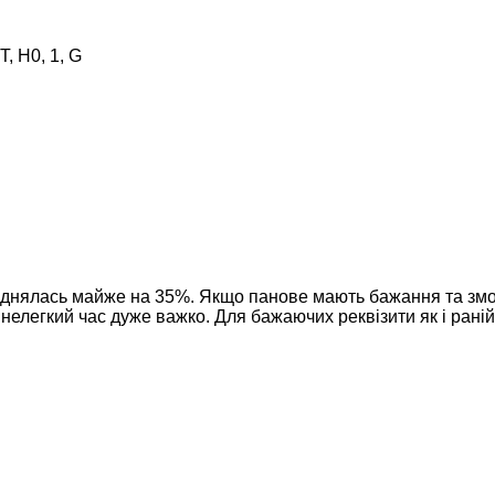
, H0, 1, G
а піднялась майже на 35%. Якщо панове мають бажання та зм
нелегкий час дуже важко. Для бажаючих реквізити як і рані