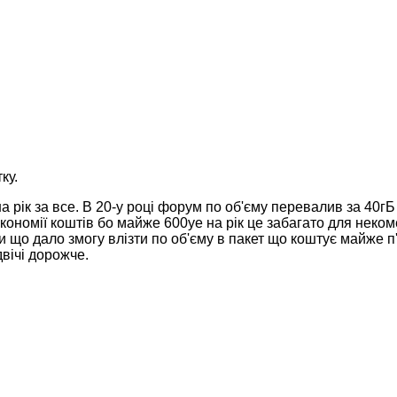
ку.
рік за все. В 20-у році форум по об'єму перевалив за 40гБ і
кономії коштів бо майже 600уе на рік це забагато для неком
 дало змогу влізти по об'єму в пакет що коштує майже п'ят
вічі дорожче.