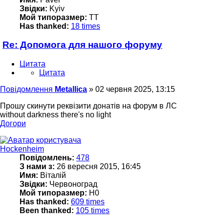
Звідки:
Kyiv
Мой типоразмер:
TT
Has thanked:
18 times
Re: Допомога для нашого форуму
Цитата
Цитата
Повідомлення
Metallica
»
02 червня 2025, 13:15
Прошу скинути реквізити донатів на форум в ЛС
without darkness there's no light
Догори
Hockenheim
Повідомлень:
478
З нами з:
26 вересня 2015, 16:45
Имя:
Віталій
Звідки:
Червоноград
Мой типоразмер:
H0
Has thanked:
609 times
Been thanked:
105 times