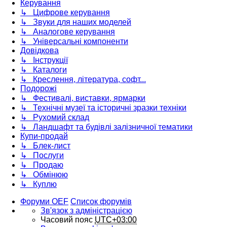
Керування
↳ Цифрове керування
↳ Звуки для наших моделей
↳ Аналогове керування
↳ Універсальні компоненти
Довідкова
↳ Інструкції
↳ Каталоги
↳ Креслення, література, софт...
Подорожі
↳ Фестивалі, виставки, ярмарки
↳ Технічні музеї та історичні зразки техніки
↳ Рухомий склад
↳ Ландшафт та будівлі залізничної тематики
Купи-продай
↳ Блек-лист
↳ Послуги
↳ Продаю
↳ Обмінюю
↳ Куплю
Форуми OEF
Список форумів
Зв'язок з адміністрацією
Часовий пояс
UTC+03:00