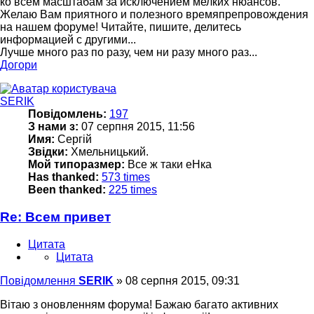
ко всем масштабам за исключением мелких нюансов.
Желаю Вам приятного и полезного времяпрепровождения
на нашем форуме! Читайте, пишите, делитесь
информацией с другими...
Лучше много раз по разу, чем ни разу много раз...
Догори
SERIK
Повідомлень:
197
З нами з:
07 серпня 2015, 11:56
Имя:
Сергій
Звідки:
Хмельницький.
Мой типоразмер:
Все ж таки еНка
Has thanked:
573 times
Been thanked:
225 times
Re: Всем привет
Цитата
Цитата
Повідомлення
SERIK
»
08 серпня 2015, 09:31
Вітаю з оновленням форума! Бажаю багато активних