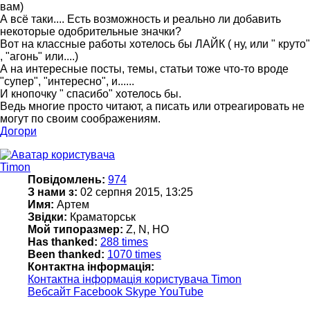
вам)
А всё таки.... Есть возможность и реально ли добавить
некоторые одобрительные значки?
Вот на классные работы хотелось бы ЛАЙК ( ну, или " круто"
, "агонь" или....)
А на интересные посты, темы, статьи тоже что-то вроде
"супер", "интересно", и......
И кнопочку " спасибо" хотелось бы.
Ведь многие просто читают, а писать или отреагировать не
могут по своим соображениям.
Догори
Timon
Повідомлень:
974
З нами з:
02 серпня 2015, 13:25
Имя:
Артем
Звідки:
Краматорськ
Мой типоразмер:
Z, N, HO
Has thanked:
288 times
Been thanked:
1070 times
Контактна інформація:
Контактна інформація користувача Timon
Вебсайт
Facebook
Skype
YouTube