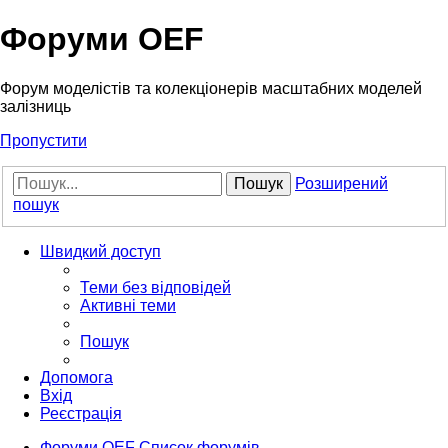
Форуми OEF
Форум моделістів та колекціонерів масштабних моделей
залізниць
Пропустити
Пошук
Розширений
пошук
Швидкий доступ
Теми без відповідей
Активні теми
Пошук
Допомога
Вхід
Реєстрація
Форуми OEF
Список форумів