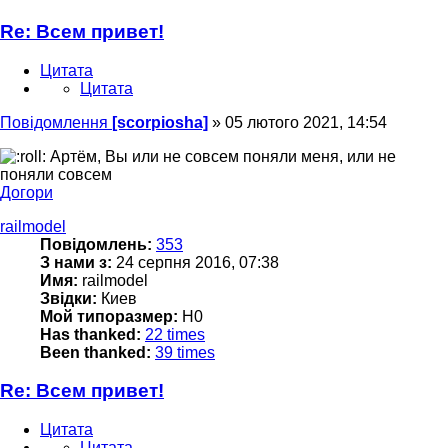
Re: Всем привет!
Цитата
Цитата
Повідомлення
[scorpiosha]
»
05 лютого 2021, 14:54
Артём, Вы или не совсем поняли меня, или не
поняли совсем
Догори
railmodel
Повідомлень:
353
З нами з:
24 серпня 2016, 07:38
Имя:
railmodel
Звідки:
Киев
Мой типоразмер:
H0
Has thanked:
22 times
Been thanked:
39 times
Re: Всем привет!
Цитата
Цитата