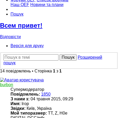
Наш OEF
Новини та плани
Пошук
Всем привет!
Відповісти
Версія для друку
Пошук
Розширений
пошук
14 повідомлень • Сторінка
1
з
1
burbon
Супермодератор
Повідомлень:
1850
З нами з:
04 травня 2015, 09:29
Имя:
Ігор
Звідки:
Київ, Україна
Мой типоразмер:
TT, Z, H0e
DIGITAL DCC/mfx