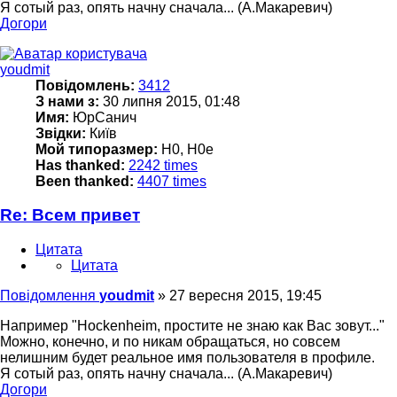
Я сотый раз, опять начну сначала... (А.Макаревич)
Догори
youdmit
Повідомлень:
3412
З нами з:
30 липня 2015, 01:48
Имя:
ЮрСанич
Звідки:
Київ
Мой типоразмер:
H0, H0e
Has thanked:
2242 times
Been thanked:
4407 times
Re: Всем привет
Цитата
Цитата
Повідомлення
youdmit
»
27 вересня 2015, 19:45
Например "Hockenheim, простите не знаю как Вас зовут..."
Можно, конечно, и по никам обращаться, но совсем
нелишним будет реальное имя пользователя в профиле.
Я сотый раз, опять начну сначала... (А.Макаревич)
Догори