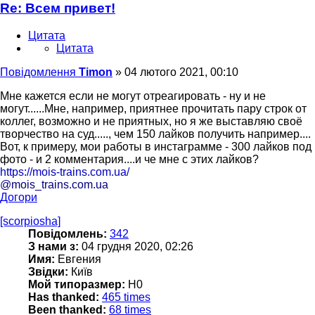
Re: Всем привет!
Цитата
Цитата
Повідомлення
Timon
»
04 лютого 2021, 00:10
Мне кажется если не могут отреагировать - ну и не
могут......Мне, например, приятнее прочитать пару строк от
коллег, возможно и не приятных, но я же выставляю своё
творчество на суд....., чем 150 лайков получить например....
Вот, к примеру, мои работы в инстаграмме - 300 лайков под
фото - и 2 комментария....и че мне с этих лайков?
https://mois-trains.com.ua/
@mois_trains.com.ua
Догори
[scorpiosha]
Повідомлень:
342
З нами з:
04 грудня 2020, 02:26
Имя:
Евгения
Звідки:
Київ
Мой типоразмер:
Н0
Has thanked:
465 times
Been thanked:
68 times