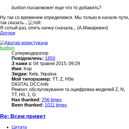
burbon писав:
может еще что то добавить?
Ну так со временем определимся. Мы только в начале пути,
так сказать...
Я сотый раз, опять начну сначала... (А.Макаревич)
Догори
burbon
Супермодератор
Повідомлень:
1850
З нами з:
04 травня 2015, 09:29
Имя:
Ігор
Звідки:
Київ, Україна
Мой типоразмер:
TT, Z, H0e
DIGITAL DCC/mfx
Ремонт, обслуговування та оцифровка моделей Z, N,
TT, H0, 1, G
Has thanked:
256 times
Been thanked:
1011 times
Re: Всем привет
Цитата