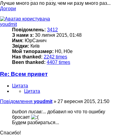
Лучше много раз по разу, чем ни разу много раз...
Догори
youdmit
Повідомлень:
3412
З нами з:
30 липня 2015, 01:48
Имя:
ЮрСанич
Звідки:
Київ
Мой типоразмер:
H0, H0e
Has thanked:
2242 times
Been thanked:
4407 times
Re: Всем привет
Цитата
Цитата
Повідомлення
youdmit
»
27 вересня 2015, 21:50
burbon писав:
... добавил но что то ошибку
бросает
Будем разбираться...
Спасибо!