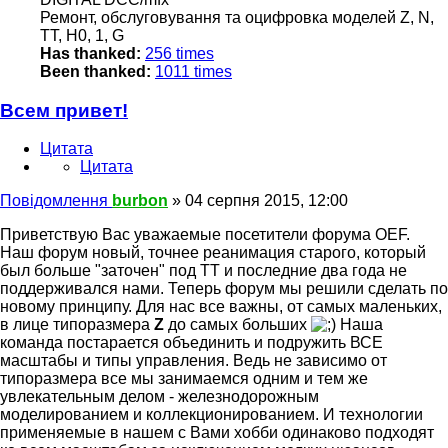
Ремонт, обслуговування та оцифровка моделей Z, N,
TT, H0, 1, G
Has thanked:
256 times
Been thanked:
1011 times
Всем привет!
Цитата
Цитата
Повідомлення
burbon
»
04 серпня 2015, 12:00
Приветствую Вас уважаемые посетители форума OEF.
Наш форум новый, точнее реанимация старого, который
был больше "заточен" под ТТ и последние два года не
поддерживался нами. Теперь форум мы решили сделать по
новому принципу. Для нас все важны, от самых маленьких,
в лице типоразмера
Z
до самых больших
Наша
команда постарается объединить и подружить ВСЕ
масштабы и типы управления. Ведь не зависимо от
типоразмера все мы занимаемся одним и тем же
увлекательным делом - железнодорожным
моделированием и коллекционированием. И технологии
применяемые в нашем с Вами хобби одинаково подходят