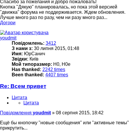
Спасибо за пожелания и добро пожаловать!
Кнопка "Дякую" планировалась, но пока этой версией
"движка" форума не поддерживается. Ждем обновления.
Лучше много раз по разу, чем ни разу много раз...
Догори
youdmit
Повідомлень:
3412
З нами з:
30 липня 2015, 01:48
Имя:
ЮрСанич
Звідки:
Київ
Мой типоразмер:
H0, H0e
Has thanked:
2242 times
Been thanked:
4407 times
Re: Всем привет
Цитата
Цитата
Повідомлення
youdmit
»
08 серпня 2015, 18:42
Ещё бы кнопочку "новые сообщения" или "активные темы"
прикрутить...