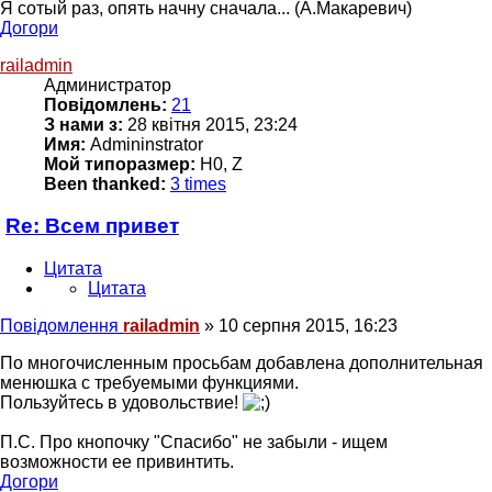
Я сотый раз, опять начну сначала... (А.Макаревич)
Догори
railadmin
Администратор
Повідомлень:
21
З нами з:
28 квітня 2015, 23:24
Имя:
Admininstrator
Мой типоразмер:
H0, Z
Been thanked:
3 times
Re: Всем привет
Цитата
Цитата
Повідомлення
railadmin
»
10 серпня 2015, 16:23
По многочисленным просьбам добавлена дополнительная
менюшка с требуемыми функциями.
Пользуйтесь в удовольствие!
П.С. Про кнопочку "Спасибо" не забыли - ищем
возможности ее привинтить.
Догори