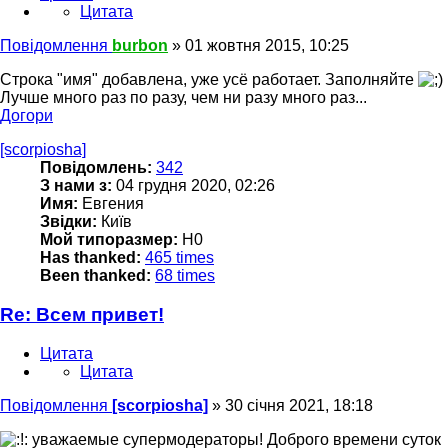
Цитата
Повідомлення
burbon
»
01 жовтня 2015, 10:25
Строка "имя" добавлена, уже усё работает. Заполняйте
Лучше много раз по разу, чем ни разу много раз...
Догори
[scorpiosha]
Повідомлень:
342
З нами з:
04 грудня 2020, 02:26
Имя:
Евгения
Звідки:
Київ
Мой типоразмер:
Н0
Has thanked:
465 times
Been thanked:
68 times
Re: Всем привет!
Цитата
Цитата
Повідомлення
[scorpiosha]
»
30 січня 2021, 18:18
уважаемые супермодераторы! Доброго времени суток