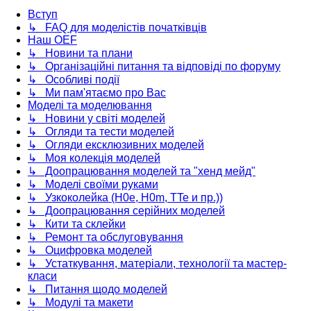
Вступ
↳ FAQ для моделістів початківців
Наш OEF
↳ Новини та плани
↳ Організаційні питання та відповіді по форуму
↳ Особливі події
↳ Ми пам'ятаємо про Вас
Моделі та моделювання
↳ Новини у світі моделей
↳ Огляди та тести моделей
↳ Огляди ексклюзивних моделей
↳ Моя колекція моделей
↳ Доопрацювання моделей та "хенд мейд"
↳ Моделі своїми руками
↳ Узкоколейка (H0e, H0m, TTe и пр.))
↳ Доопрацювання серійних моделей
↳ Кити та склейки
↳ Ремонт та обслуговування
↳ Оцифровка моделей
↳ Устаткування, матеріали, технології та мастер-
класи
↳ Питання щодо моделей
↳ Модулі та макети