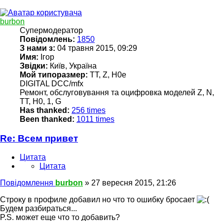
burbon
Супермодератор
Повідомлень:
1850
З нами з:
04 травня 2015, 09:29
Имя:
Ігор
Звідки:
Київ, Україна
Мой типоразмер:
TT, Z, H0e
DIGITAL DCC/mfx
Ремонт, обслуговування та оцифровка моделей Z, N,
TT, H0, 1, G
Has thanked:
256 times
Been thanked:
1011 times
Re: Всем привет
Цитата
Цитата
Повідомлення
burbon
»
27 вересня 2015, 21:26
Строку в профиле добавил но что то ошибку бросает
Будем разбираться...
P.S. может еще что то добавить?