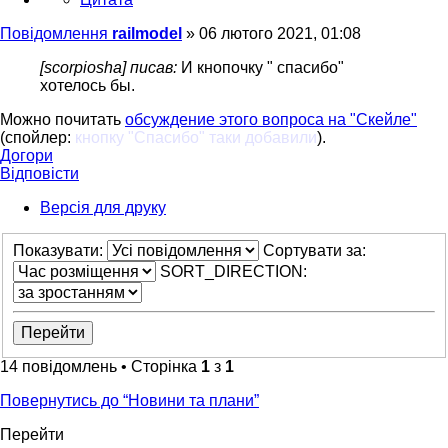
Повідомлення
railmodel
»
06 лютого 2021, 01:08
[scorpiosha] писав:
И кнопочку " спасибо"
хотелось бы.
Можно почитать
обсуждение этого вопроса на "Скейле"
(спойлер:
кнопку "Спасибо" таки добавили
).
Догори
Відповісти
Версія для друку
Показувати:
Сортувати за:
SORT_DIRECTION:
14 повідомлень • Сторінка
1
з
1
Повернутись до “Новини та плани”
Перейти