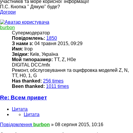
участників та море корисноі' інформаціі!
П.С. Кнопка " Дякую" буде?
Догори
burbon
Супермодератор
Повідомлень:
1850
З нами з:
04 травня 2015, 09:29
Имя:
Ігор
Звідки:
Київ, Україна
Мой типоразмер:
TT, Z, H0e
DIGITAL DCC/mfx
Ремонт, обслуговування та оцифровка моделей Z, N,
TT, H0, 1, G
Has thanked:
256 times
Been thanked:
1011 times
Re: Всем привет
Цитата
Цитата
Повідомлення
burbon
»
08 серпня 2015, 10:16