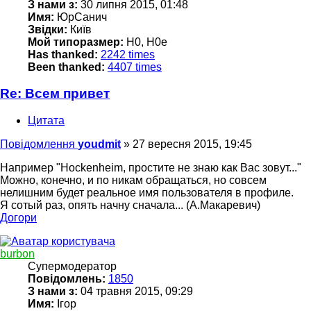
З нами з:
30 липня 2015, 01:48
Имя:
ЮрСанич
Звідки:
Київ
Мой типоразмер:
H0, H0e
Has thanked:
2242 times
Been thanked:
4407 times
Re: Всем привет
Цитата
Повідомлення
youdmit
»
27 вересня 2015, 19:45
Например "Hockenheim, простите не знаю как Вас зовут..."
Можно, конечно, и по никам обращаться, но совсем
нелишним будет реальное имя пользователя в профиле.
Я сотый раз, опять начну сначала... (А.Макаревич)
Догори
burbon
Супермодератор
Повідомлень:
1850
З нами з:
04 травня 2015, 09:29
Имя:
Ігор