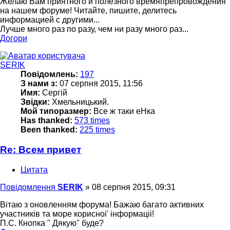
Желаю Вам приятного и полезного времяпрепровождения
на нашем форуме! Читайте, пишите, делитесь
информацией с другими...
Лучше много раз по разу, чем ни разу много раз...
Догори
SERIK
Повідомлень:
197
З нами з:
07 серпня 2015, 11:56
Имя:
Сергій
Звідки:
Хмельницький.
Мой типоразмер:
Все ж таки еНка
Has thanked:
573 times
Been thanked:
225 times
Re: Всем привет
Цитата
Повідомлення
SERIK
»
08 серпня 2015, 09:31
Вітаю з оновленням форума! Бажаю багато активних
участників та море корисноі' інформаціі!
П.С. Кнопка " Дякую" буде?