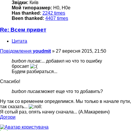
Звідки:
Київ
Мой типоразмер:
H0, H0e
Has thanked:
2242 times
Been thanked:
4407 times
Re: Всем привет
Цитата
Повідомлення
youdmit
»
27 вересня 2015, 21:50
burbon писав:
... добавил но что то ошибку
бросает
Будем разбираться...
Спасибо!
burbon писав:
может еще что то добавить?
Ну так со временем определимся. Мы только в начале пути,
так сказать...
Я сотый раз, опять начну сначала... (А.Макаревич)
Догори