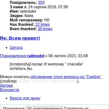
Повідомлень:
353
З нами з:
24 серпня 2016, 07:38
Имя:
railmodel
Звідки:
Киев
Мой типоразмер:
H0
Has thanked:
22 times
Been thanked:
39 times
Re: Всем привет!
Цитата
Повідомлення
railmodel
»
06 лютого 2021, 01:08
[scorpiosha] писав:
И кнопочку " спасибо"
хотелось бы.
Можно почитать
обсуждение этого вопроса на "Скейле"
(спойлер:
кнопку "Спасибо" таки добавили
).
Догори
Відповісти
Версія для друку
Показувати:
Сортувати за: