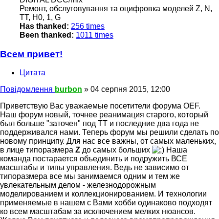
Ремонт, обслуговування та оцифровка моделей Z, N,
TT, H0, 1, G
Has thanked:
256 times
Been thanked:
1011 times
Всем привет!
Цитата
Повідомлення
burbon
»
04 серпня 2015, 12:00
Приветствую Вас уважаемые посетители форума OEF.
Наш форум новый, точнее реанимация старого, который
был больше "заточен" под ТТ и последние два года не
поддерживался нами. Теперь форум мы решили сделать по
новому принципу. Для нас все важны, от самых маленьких,
в лице типоразмера
Z
до самых больших
Наша
команда постарается объединить и подружить ВСЕ
масштабы и типы управления. Ведь не зависимо от
типоразмера все мы занимаемся одним и тем же
увлекательным делом - железнодорожным
моделированием и коллекционированием. И технологии
применяемые в нашем с Вами хобби одинаково подходят
ко всем масштабам за исключением мелких нюансов.