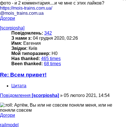
фото - и 2 комментария....и че мне с этих лайков?
https://mois-trains.com.ua/
@mois_trains.com.ua
Догори
[scorpiosha]
Повідомлень:
342
З нами з:
04 грудня 2020, 02:26
Имя:
Евгения
Звідки:
Київ
Мой типоразмер:
Н0
Has thanked:
465 times
Been thanked:
68 times
Re: Всем привет!
Цитата
Повідомлення
[scorpiosha]
»
05 лютого 2021, 14:54
Артём, Вы или не совсем поняли меня, или не
поняли совсем
Догори
railmodel