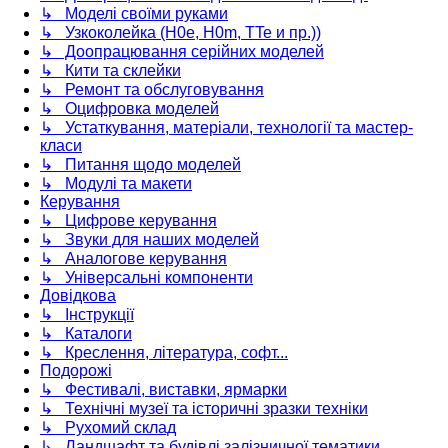
↳ Моделі своїми руками
↳ Узкоколейка (H0e, H0m, TTe и пр.))
↳ Доопрацювання серійних моделей
↳ Кити та склейки
↳ Ремонт та обслуговування
↳ Оцифровка моделей
↳ Устаткування, матеріали, технології та мастер-
класи
↳ Питання щодо моделей
↳ Модулі та макети
Керування
↳ Цифрове керування
↳ Звуки для наших моделей
↳ Аналогове керування
↳ Універсальні компоненти
Довідкова
↳ Інструкції
↳ Каталоги
↳ Креслення, література, софт...
Подорожі
↳ Фестивалі, виставки, ярмарки
↳ Технічні музеї та історичні зразки техніки
↳ Рухомий склад
↳ Ландшафт та будівлі залізничної тематики