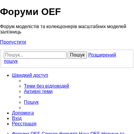
Форуми OEF
Форум моделістів та колекціонерів масштабних моделей
залізниць
Пропустити
Пошук
Розширений
пошук
Швидкий доступ
Теми без відповідей
Активні теми
Пошук
Допомога
Вхід
Реєстрація
Форуми OEF
Список форумів
Наш OEF
Новини та