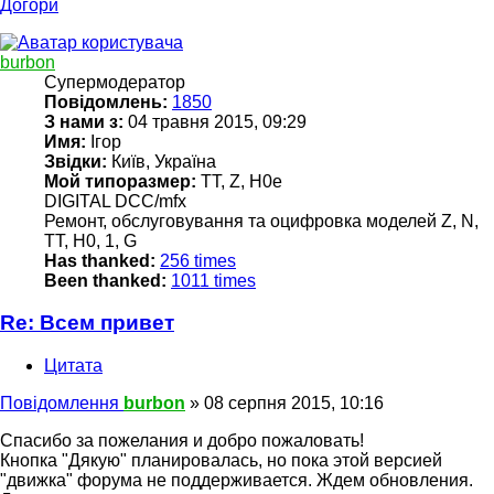
Догори
burbon
Супермодератор
Повідомлень:
1850
З нами з:
04 травня 2015, 09:29
Имя:
Ігор
Звідки:
Київ, Україна
Мой типоразмер:
TT, Z, H0e
DIGITAL DCC/mfx
Ремонт, обслуговування та оцифровка моделей Z, N,
TT, H0, 1, G
Has thanked:
256 times
Been thanked:
1011 times
Re: Всем привет
Цитата
Повідомлення
burbon
»
08 серпня 2015, 10:16
Спасибо за пожелания и добро пожаловать!
Кнопка "Дякую" планировалась, но пока этой версией
"движка" форума не поддерживается. Ждем обновления.