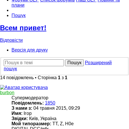
плани
Пошук
Всем привет!
Відповісти
Версія для друку
Пошук
Розширений
пошук
14 повідомлень • Сторінка
1
з
1
burbon
Супермодератор
Повідомлень:
1850
З нами з:
04 травня 2015, 09:29
Имя:
Ігор
Звідки:
Київ, Україна
Мой типоразмер:
TT, Z, H0e
DIGITAL DCC/mfx