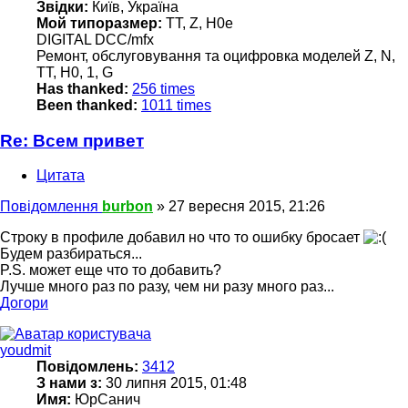
Звідки:
Київ, Україна
Мой типоразмер:
TT, Z, H0e
DIGITAL DCC/mfx
Ремонт, обслуговування та оцифровка моделей Z, N,
TT, H0, 1, G
Has thanked:
256 times
Been thanked:
1011 times
Re: Всем привет
Цитата
Повідомлення
burbon
»
27 вересня 2015, 21:26
Строку в профиле добавил но что то ошибку бросает
Будем разбираться...
P.S. может еще что то добавить?
Лучше много раз по разу, чем ни разу много раз...
Догори
youdmit
Повідомлень:
3412
З нами з:
30 липня 2015, 01:48
Имя:
ЮрСанич