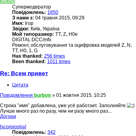
burbon
Супермодератор
Повідомлень:
1850
З нами з:
04 травня 2015, 09:29
Имя:
Ігор
Звідки:
Київ, Україна
Мой типоразмер:
TT, Z, H0e
DIGITAL DCC/mfx
Ремонт, обслуговування та оцифровка моделей Z, N,
TT, H0, 1, G
Has thanked:
256 times
Been thanked:
1011 times
Re: Всем привет
Цитата
Повідомлення
burbon
»
01 жовтня 2015, 10:25
Строка "имя" добавлена, уже усё работает. Заполняйте
Лучше много раз по разу, чем ни разу много раз...
Догори
[scorpiosha]
Повідомлень:
342