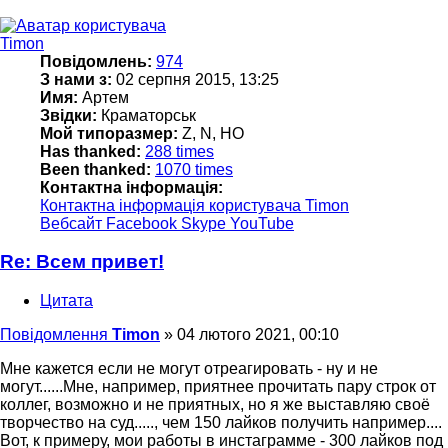
Timon
Повідомлень:
974
З нами з:
02 серпня 2015, 13:25
Имя:
Артем
Звідки:
Краматорськ
Мой типоразмер:
Z, N, HO
Has thanked:
288 times
Been thanked:
1070 times
Контактна інформація:
Контактна інформація користувача Timon
Вебсайт
Facebook
Skype
YouTube
Re: Всем привет!
Цитата
Повідомлення
Timon
»
04 лютого 2021, 00:10
Мне кажется если не могут отреагировать - ну и не
могут......Мне, например, приятнее прочитать пару строк от
коллег, возможно и не приятных, но я же выставляю своё
творчество на суд....., чем 150 лайков получить например....
Вот, к примеру, мои работы в инстаграмме - 300 лайков под