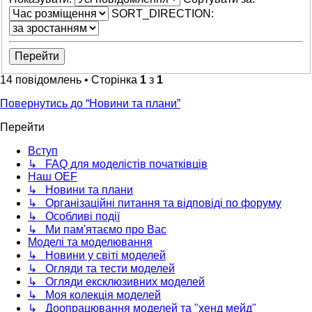
SORT_DIRECTION:
14 повідомлень • Сторінка
1
з
1
Повернутись до “Новини та плани”
Перейти
Вступ
↳ FAQ для моделістів початківців
Наш OEF
↳ Новини та плани
↳ Організаційні питання та відповіді по форуму
↳ Особливі події
↳ Ми пам'ятаємо про Вас
Моделі та моделювання
↳ Новини у світі моделей
↳ Огляди та тести моделей
↳ Огляди ексклюзивних моделей
↳ Моя колекція моделей
↳ Доопрацювання моделей та "хенд мейд"