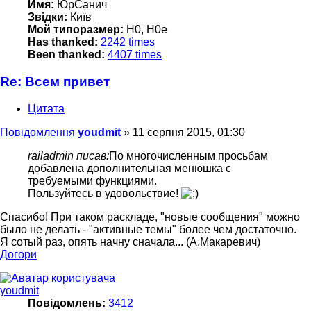
Имя:
ЮрСанич
Звідки:
Київ
Мой типоразмер:
H0, H0e
Has thanked:
2242 times
Been thanked:
4407 times
Re: Всем привет
Цитата
Повідомлення
youdmit
»
11 серпня 2015, 01:30
railadmin писав:
По многочисленным просьбам
добавлена дополнительная менюшка с
требуемыми функциями.
Пользуйтесь в удовольствие!
Спасибо! При таком раскладе, "новые сообщения" можно
было не делать - "активные темы" более чем достаточно.
Я сотый раз, опять начну сначала... (А.Макаревич)
Догори
youdmit
Повідомлень:
3412