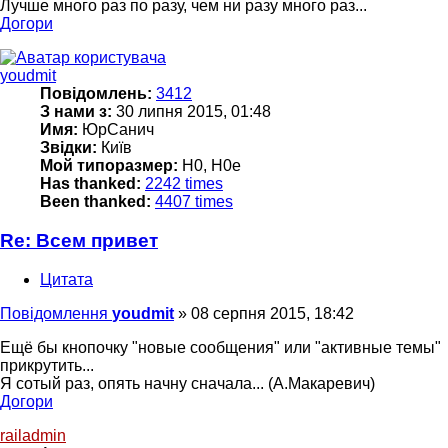
Лучше много раз по разу, чем ни разу много раз...
Догори
youdmit
Повідомлень:
3412
З нами з:
30 липня 2015, 01:48
Имя:
ЮрСанич
Звідки:
Київ
Мой типоразмер:
H0, H0e
Has thanked:
2242 times
Been thanked:
4407 times
Re: Всем привет
Цитата
Повідомлення
youdmit
»
08 серпня 2015, 18:42
Ещё бы кнопочку "новые сообщения" или "активные темы"
прикрутить...
Я сотый раз, опять начну сначала... (А.Макаревич)
Догори
railadmin