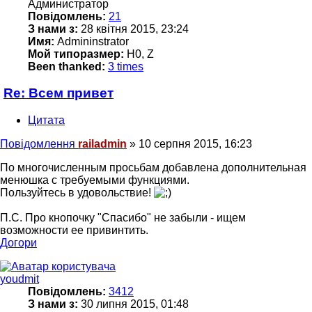
Администратор
Повідомлень:
21
З нами з:
28 квітня 2015, 23:24
Имя:
Admininstrator
Мой типоразмер:
H0, Z
Been thanked:
3 times
Re: Всем привет
Цитата
Повідомлення
railadmin
»
10 серпня 2015, 16:23
По многочисленным просьбам добавлена дополнительная
менюшка с требуемыми функциями.
Пользуйтесь в удовольствие!
П.С. Про кнопочку "Спасибо" не забыли - ищем
возможности ее привинтить.
Догори
youdmit
Повідомлень:
3412
З нами з:
30 липня 2015, 01:48