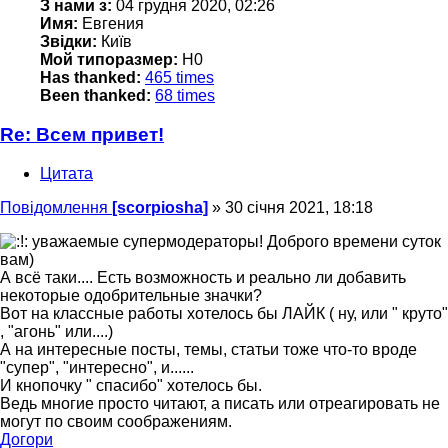
З нами з:
04 грудня 2020, 02:26
Имя:
Евгения
Звідки:
Київ
Мой типоразмер:
Н0
Has thanked:
465 times
Been thanked:
68 times
Re: Всем привет!
Цитата
Повідомлення
[scorpiosha]
»
30 січня 2021, 18:18
уважаемые супермодераторы! Доброго времени суток
вам)
А всё таки.... Есть возможность и реально ли добавить
некоторые одобрительные значки?
Вот на классные работы хотелось бы ЛАЙК ( ну, или " круто"
, "агонь" или....)
А на интересные посты, темы, статьи тоже что-то вроде
"супер", "интересно", и......
И кнопочку " спасибо" хотелось бы.
Ведь многие просто читают, а писать или отреагировать не
могут по своим соображениям.
Догори