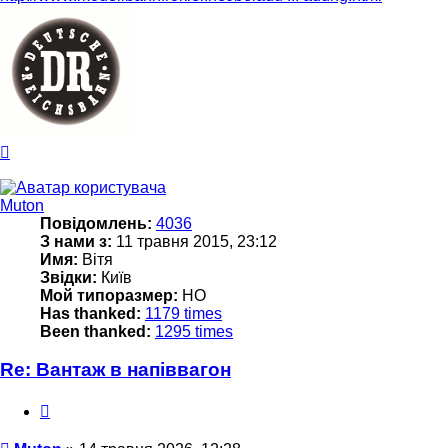
Догори
Muton
Повідомлень:
4036
З нами з:
11 травня 2015, 23:12
Имя:
Вітя
Звідки:
Київ
Мой типоразмер:
НО
Has thanked:
1179 times
Been thanked:
1295 times
Re: Вантаж в напіввагон
Цитата
Повідомлення