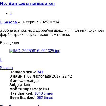
Re: Вантаж в напіввагон
Цитата
Повідомлення
Sascha
»
16 серпня 2025, 02:14
Зробив вантаж лісу. Дерев'яні шашличні палички, акрилові
фарби, трохи почухав макетним ножем.
Вкладення
Догори
Sascha
Повідомлень:
341
З нами з:
07 листопада 2017, 22:42
Имя:
Олександр
Звідки:
Київ
Мой типоразмер:
НО
Has thanked:
1040 times
Been thanked:
682 times