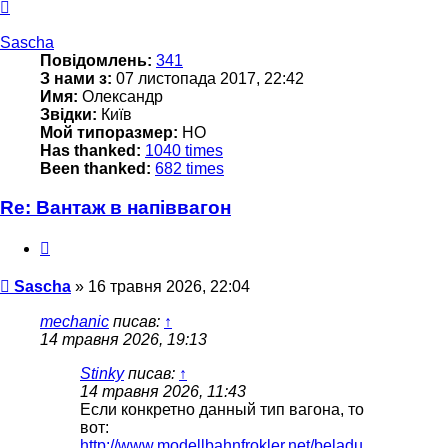
Догори
Sascha
Повідомлень:
341
З нами з:
07 листопада 2017, 22:42
Имя:
Олександр
Звідки:
Київ
Мой типоразмер:
НО
Has thanked:
1040 times
Been thanked:
682 times
Re: Вантаж в напіввагон
Цитата
Повідомлення
Sascha
»
16 травня 2026, 22:04
mechanic
писав:
↑
14 травня 2026, 19:13
Stinky
писав:
↑
14 травня 2026, 11:43
Если конкретно данный тип вагона, то
вот:
http://www.modellbahnfrokler.net/beladu