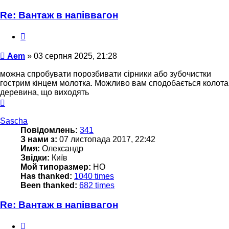
Re: Вантаж в напіввагон
Цитата
Повідомлення
Aem
»
03 серпня 2025, 21:28
можна спробувати порозбивати сірники або зубочистки
гострим кінцем молотка. Можливо вам сподобається колота
деревина, що виходять
Догори
Sascha
Повідомлень:
341
З нами з:
07 листопада 2017, 22:42
Имя:
Олександр
Звідки:
Київ
Мой типоразмер:
НО
Has thanked:
1040 times
Been thanked:
682 times
Re: Вантаж в напіввагон
Цитата