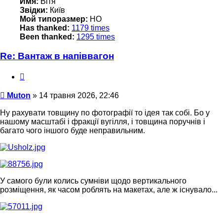
Имя:
Вітя
Звідки:
Київ
Мой типоразмер:
НО
Has thanked:
1179 times
Been thanked:
1295 times
Re: Вантаж в напіввагон
Цитата
Повідомлення
Muton
»
14 травня 2026, 22:46
Ну рахувати товщину по фотографії то ідея так собі. Бо у
нашому масштабі і фракції вугілля, і товщина поручнів і
багато чого іншого буде неправильним.
У самого були колись сумніви щодо вертикального
розміщення, як часом роблять на макетах, але ж існувало...