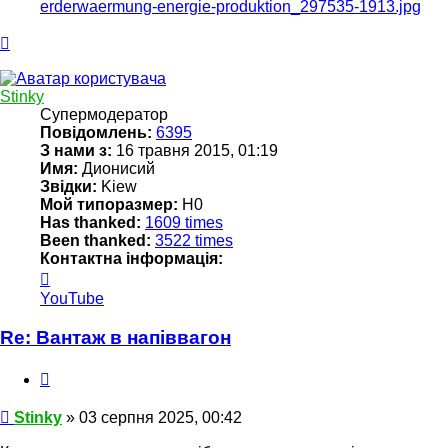
Догори
Stinky
Супермодератор
Повідомлень:
6395
З нами з:
16 травня 2015, 01:19
Имя:
Дионисий
Звідки:
Kiew
Мой типоразмер:
Н0
Has thanked:
1609 times
Been thanked:
3522 times
Контактна інформація:
Контактна
інформація
YouTube
користувача
Stinky
Re: Вантаж в напіввагон
Цитата
Повідомлення
Stinky
»
03 серпня 2025, 00:42