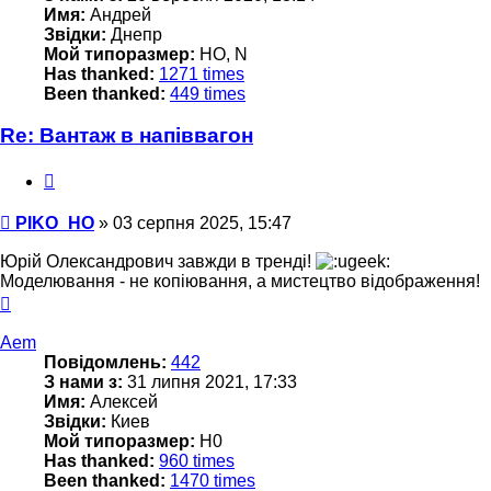
Имя:
Андрей
Звідки:
Днепр
Мой типоразмер:
НО, N
Has thanked:
1271 times
Been thanked:
449 times
Re: Вантаж в напіввагон
Цитата
Повідомлення
PIKO_HO
»
03 серпня 2025, 15:47
Юрій Олександрович завжди в тренді!
Моделювання - не копіювання, а мистецтво відображення!
Догори
Aem
Повідомлень:
442
З нами з:
31 липня 2021, 17:33
Имя:
Алексей
Звідки:
Киев
Мой типоразмер:
H0
Has thanked:
960 times
Been thanked:
1470 times