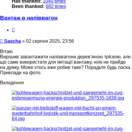
Has thanked:
1040 times
Been thanked:
682 times
Вантаж в напіввагон
Цитата
Повідомлення
Sascha
»
02 серпня 2025, 23:56
Вітаю
Вирішив завантажити напіввагони дерев'яною трІскою, але
що саме використати для імітації вантажу, ніяк не прийде
на думку. Може хтось вже робив таке? Порадьте будь ласка.
Приклади на фото.
Вкладення