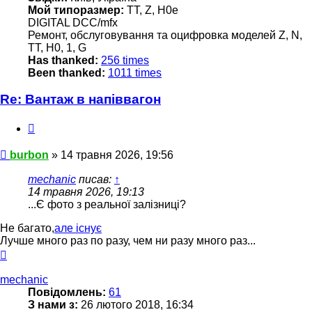
Мой типоразмер:
TT, Z, H0e
DIGITAL DCC/mfx
Ремонт, обслуговування та оцифровка моделей Z, N,
TT, H0, 1, G
Has thanked:
256 times
Been thanked:
1011 times
Re: Вантаж в напіввагон
Цитата
Повідомлення
burbon
»
14 травня 2026, 19:56
mechanic
писав:
↑
14 травня 2026, 19:13
...Є фото з реальної залізниці?
Не багато,
але існує
Лучше много раз по разу, чем ни разу много раз...
Догори
mechanic
Повідомлень:
61
З нами з:
26 лютого 2018, 16:34