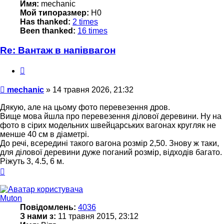
Имя:
mechanic
Мой типоразмер:
H0
Has thanked:
2 times
Been thanked:
16 times
Re: Вантаж в напіввагон
Цитата
Повідомлення
mechanic
»
14 травня 2026, 21:32
Дякую, але на цьому фото перевезення дров.
Вище мова йшла про перевезення ділової деревини. Ну на
фото в сірих модельних швейцарських вагонах кругляк не
менше 40 см в діаметрі.
До речі, всередині такого вагона розмір 2,50. Знову ж таки,
для ділової деревини дуже поганий розмір, відходів багато.
Ріжуть 3, 4.5, 6 м.
Догори
Muton
Повідомлень:
4036
З нами з:
11 травня 2015, 23:12