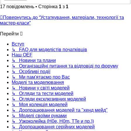
17 повідомлень • Сторінка
1
з
1
Повернутись до “Устаткування, матеріали, технології та
мастер-класи”
Перейти
Вступ
↳ FAQ для моделістів початківців
Наш OEF
↳ Новини та плани
↳ Організаційні питання та відповіді по форуму
↳ Особливі події
↳ Ми пам'ятаємо про Вас
Моделі та моделювання
↳ Новини у світі моделей
↳ Огляди та тести моделей
↳ Огляди ексклюзивних моделей
↳ Моя колекція моделей
↳ Доопрацювання моделей та "хенд мейд"
↳ Моделі своїми руками
↳ Узкоколейка (H0e, H0m, TTe и пр.))
↳ Доопрацювання серійних моделей