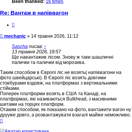
Been thanked:
16 times
Re: Вантаж в напіввагон
Цитата
Повідомлення
mechanic
»
14 травня 2026, 11:12
Sascha
писав:
↑
13 травня 2026, 18:57
Ще навантажив лісом. Знову ж таки шашличні
палички та палички від морозива.
Таким способом в Європі ліс не возять( напіввагони на
фото швейцарські). В Європі ліс возять довгими
стовбурами вздовж, на платформах з вертикальними
стійками.
Поперек платформи возять в США та Канаді, на
платформах, які називаються Bulkhead, з масивними
шитами на торцях платформ.
Отаким способом, як показано на фото, вантажити вагон ну
дуууже довго, а розвантажувати взагалі майже неможливо.
Догори