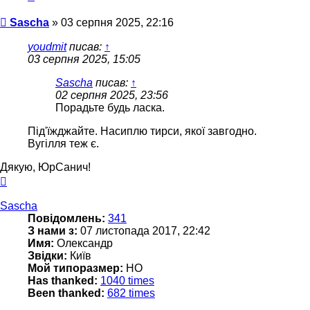
Повідомлення
Sascha
»
03 серпня 2025, 22:16
youdmit
писав:
↑
03 серпня 2025, 15:05
Sascha
писав:
↑
02 серпня 2025, 23:56
Порадьте будь ласка.
Під'їжджайте. Насиплю тирси, якої завгодно.
Вугілля теж є.
Дякую, ЮрСанич!
Догори
Sascha
Повідомлень:
341
З нами з:
07 листопада 2017, 22:42
Имя:
Олександр
Звідки:
Київ
Мой типоразмер:
НО
Has thanked:
1040 times
Been thanked:
682 times