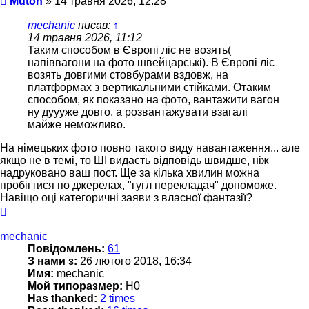
Muton
»
14 травня 2026, 12:28
mechanic
писав:
↑
14 травня 2026, 11:12
Таким способом в Європі ліс не возять(
напіввагони на фото швейцарські). В Європі ліс
возять довгими стовбурами вздовж, на
платформах з вертикальними стійками. Отаким
способом, як показано на фото, вантажити вагон
ну дуууже довго, а розвантажувати взагалі
майже неможливо.
На німецьких фото повно такого виду навантаження... але
якщо не в темі, то ШІ видасть відповідь швидше, ніж
надруковано ваш пост. Ще за кілька хвилин можна
пробігтися по джерелах, "гугл перекладач" допоможе.
Навіщо оці категоричні заяви з власної фантазії?
Догори
mechanic
Повідомлень:
61
З нами з:
26 лютого 2018, 16:34
Имя:
mechanic
Мой типоразмер:
H0
Has thanked:
2 times