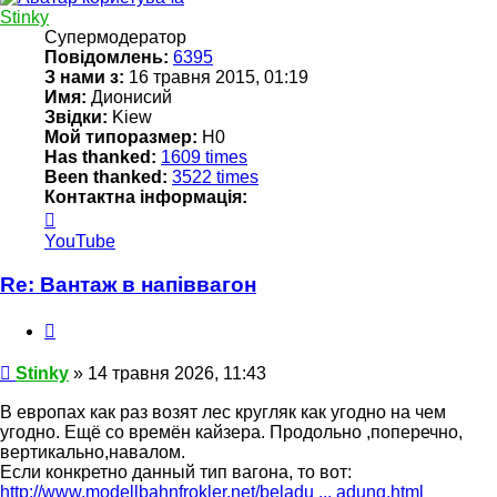
Stinky
Супермодератор
Повідомлень:
6395
З нами з:
16 травня 2015, 01:19
Имя:
Дионисий
Звідки:
Kiew
Мой типоразмер:
Н0
Has thanked:
1609 times
Been thanked:
3522 times
Контактна інформація:
Контактна
інформація
YouTube
користувача
Stinky
Re: Вантаж в напіввагон
Цитата
Повідомлення
Stinky
»
14 травня 2026, 11:43
В европах как раз возят лес кругляк как угодно на чем
угодно. Ещё со времён кайзера. Продольно ,поперечно,
вертикально,навалом.
Если конкретно данный тип вагона, то вот:
http://www.modellbahnfrokler.net/beladu ... adung.html