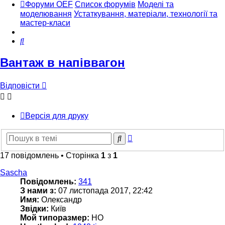
Форуми OEF
Список форумів
Моделі та
моделювання
Устаткування, матеріали, технології та
мастер-класи
Пошук
Вантаж в напіввагон
Відповісти
Версія для друку
Розширений
Пошук
пошук
17 повідомлень • Сторінка
1
з
1
Sascha
Повідомлень:
341
З нами з:
07 листопада 2017, 22:42
Имя:
Олександр
Звідки:
Київ
Мой типоразмер:
НО