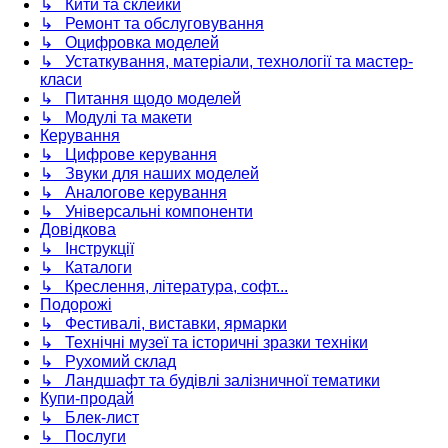
↳ Кити та склейки
↳ Ремонт та обслуговування
↳ Оцифровка моделей
↳ Устаткування, матеріали, технології та мастер-
класи
↳ Питання щодо моделей
↳ Модулі та макети
Керування
↳ Цифрове керування
↳ Звуки для наших моделей
↳ Аналогове керування
↳ Універсальні компоненти
Довідкова
↳ Інструкції
↳ Каталоги
↳ Креслення, література, софт...
Подорожі
↳ Фестивалі, виставки, ярмарки
↳ Технічні музеї та історичні зразки техніки
↳ Рухомий склад
↳ Ландшафт та будівлі залізничної тематики
Купи-продай
↳ Блек-лист
↳ Послуги