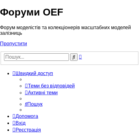
Форуми OEF
Форум моделістів та колекціонерів масштабних моделей
залізниць
Пропустити
Розширений
Пошук
пошук
Швидкий доступ
Теми без відповідей
Активні теми
Пошук
Допомога
Вхід
Реєстрація