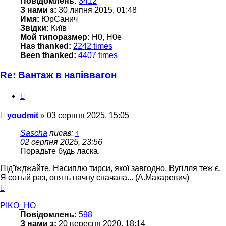
Повідомлень:
3412
З нами з:
30 липня 2015, 01:48
Имя:
ЮрСанич
Звідки:
Київ
Мой типоразмер:
H0, H0e
Has thanked:
2242 times
Been thanked:
4407 times
Re: Вантаж в напіввагон
Цитата
Повідомлення
youdmit
»
03 серпня 2025, 15:05
Sascha
писав:
↑
02 серпня 2025, 23:56
Порадьте будь ласка.
Під'їжджайте. Насиплю тирси, якої завгодно. Вугілля теж є.
Я сотый раз, опять начну сначала... (А.Макаревич)
Догори
PIKO_HO
Повідомлень:
598
З нами з:
20 вересня 2020, 18:14