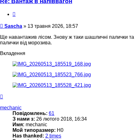
Re: Вантаж в напіввагон
Цитата
Повідомлення
Sascha
»
13 травня 2026, 18:57
Ще навантажив лісом. Знову ж таки шашличні палички та
палички від морозива.
Вкладення
Догори
mechanic
Повідомлень:
61
З нами з:
26 лютого 2018, 16:34
Имя:
mechanic
Мой типоразмер:
H0
Has thanked:
2 times