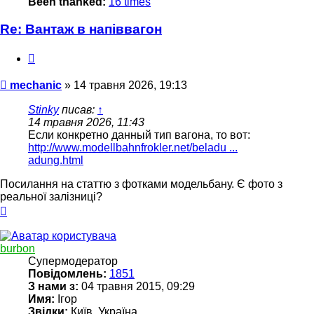
Been thanked:
16 times
Re: Вантаж в напіввагон
Цитата
Повідомлення
mechanic
»
14 травня 2026, 19:13
Stinky
писав:
↑
14 травня 2026, 11:43
Если конкретно данный тип вагона, то вот:
http://www.modellbahnfrokler.net/beladu ...
adung.html
Посилання на статтю з фотками модельбану. Є фото з
реальної залізниці?
Догори
burbon
Супермодератор
Повідомлень:
1851
З нами з:
04 травня 2015, 09:29
Имя:
Ігор
Звідки:
Київ, Україна