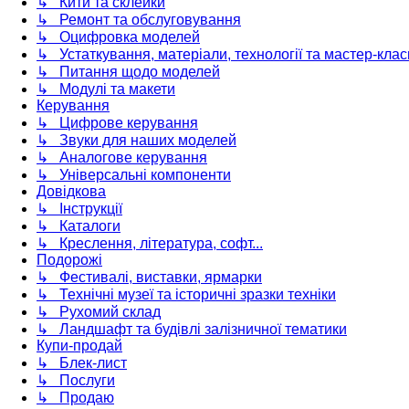
↳ Кити та склейки
↳ Ремонт та обслуговування
↳ Оцифровка моделей
↳ Устаткування, матеріали, технології та мастер-клас
↳ Питання щодо моделей
↳ Модулі та макети
Керування
↳ Цифрове керування
↳ Звуки для наших моделей
↳ Аналогове керування
↳ Універсальні компоненти
Довідкова
↳ Інструкції
↳ Каталоги
↳ Креслення, література, софт...
Подорожі
↳ Фестивалі, виставки, ярмарки
↳ Технічні музеї та історичні зразки техніки
↳ Рухомий склад
↳ Ландшафт та будівлі залізничної тематики
Купи-продай
↳ Блек-лист
↳ Послуги
↳ Продаю