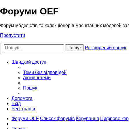
Форуми OEF
Форум моделістів та колекціонерів масштабних моделей за
Пропустити
Пошук
Розширений пошук
Швидкий доступ
Теми без відповідей
Активні теми
Пошук
Допомога
Вхід
Реєстрація
Форуми OEF
Список форумів
Керування
Цифрове кер
Пошук