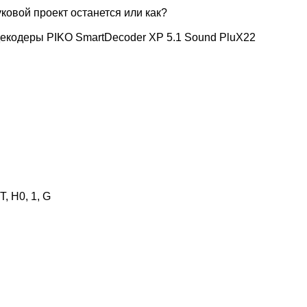
уковой проект останется или как?
декодеры PIKO SmartDecoder XP 5.1 Sound PluX22
, H0, 1, G