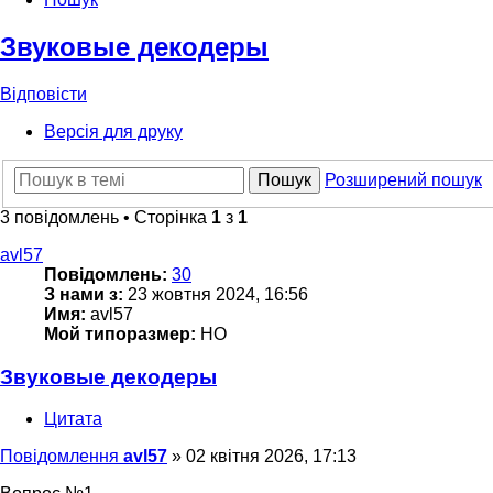
Звуковые декодеры
Відповісти
Версія для друку
Пошук
Розширений пошук
3 повідомлень • Сторінка
1
з
1
avl57
Повідомлень:
30
З нами з:
23 жовтня 2024, 16:56
Имя:
avl57
Мой типоразмер:
HO
Звуковые декодеры
Цитата
Повідомлення
avl57
»
02 квітня 2026, 17:13