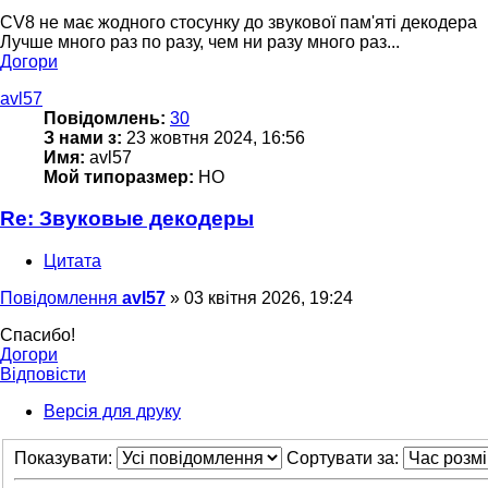
CV8 не має жодного стосунку до звукової пам'яті декодера
Лучше много раз по разу, чем ни разу много раз...
Догори
avl57
Повідомлень:
30
З нами з:
23 жовтня 2024, 16:56
Имя:
avl57
Мой типоразмер:
HO
Re: Звуковые декодеры
Цитата
Повідомлення
avl57
»
03 квітня 2026, 19:24
Спасибо!
Догори
Відповісти
Версія для друку
Показувати:
Сортувати за: