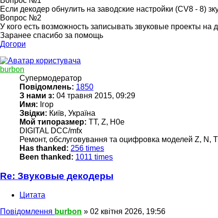
Вопрос №1
Если декодер обнулить на заводские настройки (CV8 - 8) зк
Вопрос №2
У кого есть возможность записывать звуковые проекты на 
Заранее спасибо за помощь
Догори
burbon
Супермодератор
Повідомлень:
1850
З нами з:
04 травня 2015, 09:29
Имя:
Ігор
Звідки:
Київ, Україна
Мой типоразмер:
TT, Z, H0e
DIGITAL DCC/mfx
Ремонт, обслуговування та оцифровка моделей Z, N, TT
Has thanked:
256 times
Been thanked:
1011 times
Re: Звуковые декодеры
Цитата
Повідомлення
burbon
»
02 квітня 2026, 19:56