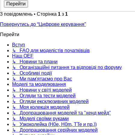
3 повідомлень • Сторінка
1
з
1
Повернутись до “Цифрове керування”
Перейти
Вступ
↳ FAQ для моделістів початківців
Наш OEF
↳ Новини та плани
↳ Організаційні питання та відповіді по форуму
↳ Особливі події
↳ Ми пам'ятаємо про Вас
Моделі та моделювання
↳ Новини у світі моделей
↳ Огляди та тести моделей
↳ Огляди ексклюзивних моделей
↳ Моя колекція моделей
↳ Доопрацювання моделей та "хенд мейд"
↳ Моделі своїми руками
↳ Узкоколейка (H0e, H0m, TTe и пр.))
↳ Доопрацювання серійних моделей