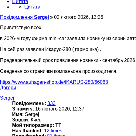
Цитата
Цитата
Повідомлення
Sergej
»
02 лютого 2026, 13:26
Приветствую всех,
в 2026-м году фирма mini-car заявила новинку из серии авт
На сей раз заявлен Икарус-280 ( гармошка) .
Предварительный срок появления новинки - сентябрь 2026 
Сведенья со странички компаньона производителя.
https://www.auhagen-shop.de/IKARUS-280/66063
Догори
Sergej
Повідомлень:
333
З нами з:
16 лютого 2020, 12:37
Имя:
Sergej
Звідки:
Киев
Мой типоразмер:
TT
Has thanked:
12 times