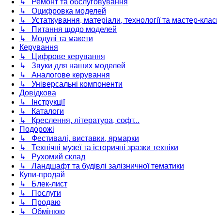
↳ Ремонт та обслуговування
↳ Оцифровка моделей
↳ Устаткування, матеріали, технології та мастер-клас
↳ Питання щодо моделей
↳ Модулі та макети
Керування
↳ Цифрове керування
↳ Звуки для наших моделей
↳ Аналогове керування
↳ Універсальні компоненти
Довідкова
↳ Інструкції
↳ Каталоги
↳ Креслення, література, софт...
Подорожі
↳ Фестивалі, виставки, ярмарки
↳ Технічні музеї та історичні зразки техніки
↳ Рухомий склад
↳ Ландшафт та будівлі залізничної тематики
Купи-продай
↳ Блек-лист
↳ Послуги
↳ Продаю
↳ Обмінюю