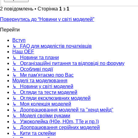
2 повідомлень • Сторінка
1
з
1
Повернутись до “Новини у світі моделей”
Перейти
Вступ
↳ FAQ для моделістів початківців
Наш OEF
↳ Новини та плани
↳ Організаційні питання та відповіді по форуму
↳ Особливі події
↳ Ми пам'ятаємо про Вас
Моделі та моделювання
↳ Новини у світі моделей
↳ Огляди та тести моделей
↳ Огляди ексклюзивних моделей
↳ Моя колекція моделей
↳ Доопрацювання моделей та "хенд мейд"
↳ Моделі своїми руками
↳ Узкоколейка (H0e, H0m, TTe и пр.))
↳ Доопрацювання серійних моделей
↳ Кити та склейки