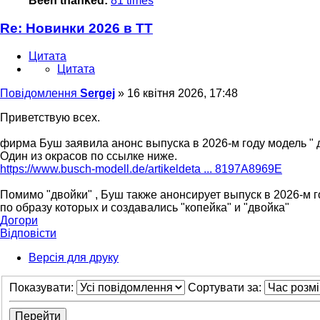
Been thanked:
81 times
Re: Новинки 2026 в ТТ
Цитата
Цитата
Повідомлення
Sergej
»
16 квітня 2026, 17:48
Приветствую всех.
фирма Буш заявила анонс выпуска в 2026-м году модель " д
Один из окрасов по ссылке ниже.
https://www.busch-modell.de/artikeldeta ... 8197A8969E
Помимо "двойки" , Буш также анонсирует выпуск в 2026-м г
по образу которых и создавались "копейка" и "двойка"
Догори
Відповісти
Версія для друку
Показувати:
Сортувати за: