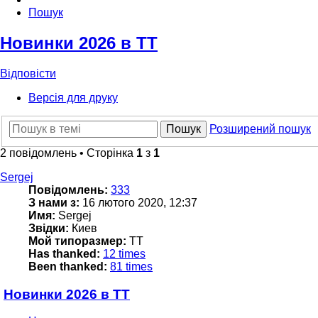
Пошук
Новинки 2026 в ТТ
Відповісти
Версія для друку
Пошук
Розширений пошук
2 повідомлень • Сторінка
1
з
1
Sergej
Повідомлень:
333
З нами з:
16 лютого 2020, 12:37
Имя:
Sergej
Звідки:
Киев
Мой типоразмер:
TT
Has thanked:
12 times
Been thanked:
81 times
Новинки 2026 в ТТ