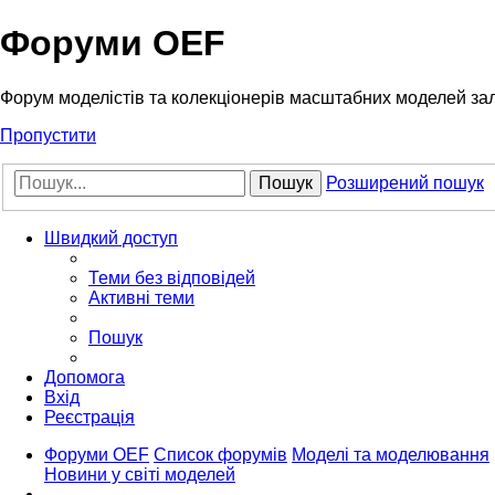
Форуми OEF
Форум моделістів та колекціонерів масштабних моделей за
Пропустити
Пошук
Розширений пошук
Швидкий доступ
Теми без відповідей
Активні теми
Пошук
Допомога
Вхід
Реєстрація
Форуми OEF
Список форумів
Моделі та моделювання
Новини у світі моделей