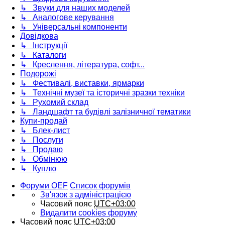
↳ Звуки для наших моделей
↳ Аналогове керування
↳ Універсальні компоненти
Довідкова
↳ Інструкції
↳ Каталоги
↳ Креслення, література, софт...
Подорожі
↳ Фестивалі, виставки, ярмарки
↳ Технічні музеї та історичні зразки техніки
↳ Рухомий склад
↳ Ландшафт та будівлі залізничної тематики
Купи-продай
↳ Блек-лист
↳ Послуги
↳ Продаю
↳ Обмінюю
↳ Куплю
Форуми OEF
Список форумів
Зв'язок з адміністрацією
Часовий пояс
UTC+03:00
Видалити cookies форуму
Часовий пояс
UTC+03:00