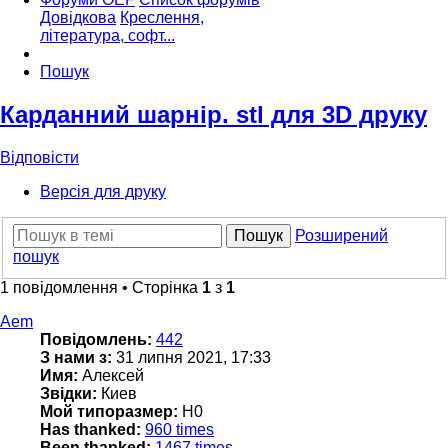
Довідкова
Креслення,
література, софт...
Пошук
Карданний шарнір. stl для 3D друку
Відповісти
Версія для друку
Пошук
Розширений
пошук
1 повідомлення • Сторінка
1
з
1
Aem
Повідомлень:
442
З нами з:
31 липня 2021, 17:33
Имя:
Алексей
Звідки:
Киев
Мой типоразмер:
H0
Has thanked:
960 times
Been thanked:
1467 times