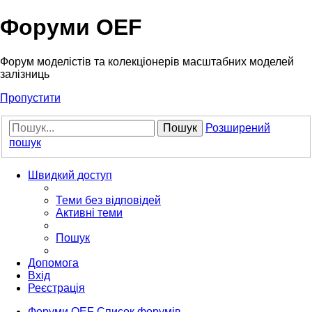
Форуми OEF
Форум моделістів та колекціонерів масштабних моделей
залізниць
Пропустити
Пошук
Розширений
пошук
Швидкий доступ
Теми без відповідей
Активні теми
Пошук
Допомога
Вхід
Реєстрація
Форуми OEF
Список форумів