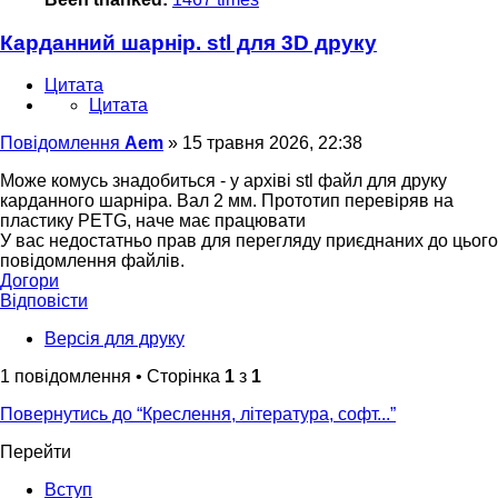
Карданний шарнір. stl для 3D друку
Цитата
Цитата
Повідомлення
Aem
»
15 травня 2026, 22:38
Може комусь знадобиться - у архіві stl файл для друку
карданного шарніра. Вал 2 мм. Прототип перевіряв на
пластику PETG, наче має працювати
У вас недостатньо прав для перегляду приєднаних до цього
повідомлення файлів.
Догори
Відповісти
Версія для друку
1 повідомлення • Сторінка
1
з
1
Повернутись до “Креслення, література, софт...”
Перейти
Вступ