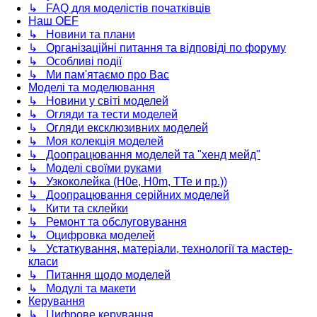
↳ FAQ для моделістів початківців
Наш OEF
↳ Новини та плани
↳ Організаційні питання та відповіді по форуму
↳ Особливі події
↳ Ми пам'ятаємо про Вас
Моделі та моделювання
↳ Новини у світі моделей
↳ Огляди та тести моделей
↳ Огляди ексклюзивних моделей
↳ Моя колекція моделей
↳ Доопрацювання моделей та "хенд мейд"
↳ Моделі своїми руками
↳ Узкоколейка (H0e, H0m, TTe и пр.))
↳ Доопрацювання серійних моделей
↳ Кити та склейки
↳ Ремонт та обслуговування
↳ Оцифровка моделей
↳ Устаткування, матеріали, технології та мастер-
класи
↳ Питання щодо моделей
↳ Модулі та макети
Керування
↳ Цифрове керування