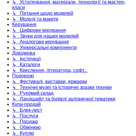
↳ Устаткування, матеріали, технології та мастер-
класи
↳ Питання щодо моделей
↳ Модулі та макети
Керування
↳ Цифрове керування
↳ Звуки для наших моделей
↳ Аналогове керування
↳ Універсальні компоненти
Довідкова
↳ Інструкції
↳ Каталоги
↳ Креслення, література, софт...
Подорожі
↳ Фестивалі, виставки, ярмарки
↳ Технічні музеї та історичні зразки техніки
↳ Рухомий склад
↳ Ландшафт та будівлі залізничної тематики
Купи-продай
↳ Блек-лист
↳ Послуги
↳ Продаю
↳ Обмінюю
↳ Куплю