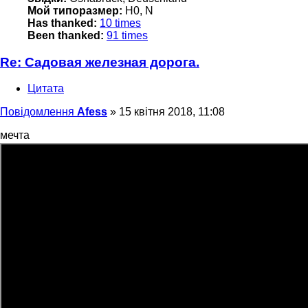
Мой типоразмер:
H0, N
Has thanked:
10 times
Been thanked:
91 times
Re: Садовая железная дорога.
Цитата
Повідомлення
Afess
»
15 квітня 2018, 11:08
мечта