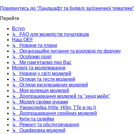
Повернутись до “Ландшафт та будівлі залізничної тематики”
Перейти
Вступ
↳ FAQ для моделістів початківців
Наш OEF
↳ Новини та плани
↳ Організаційні питання та відповіді по форуму
↳ Особливі події
↳ Ми пам'ятаємо про Вас
Моделі та моделювання
↳ Новини у світі моделей
↳ Огляди та тести моделей
↳ Огляди ексклюзивних моделей
↳ Моя колекція моделей
↳ Доопрацювання моделей та "хенд мейд"
↳ Моделі своїми руками
↳ Узкоколейка (H0e, H0m, TTe и пр.))
↳ Доопрацювання серійних моделей
↳ Кити та склейки
↳ Ремонт та обслуговування
↳ Оцифровка моделей