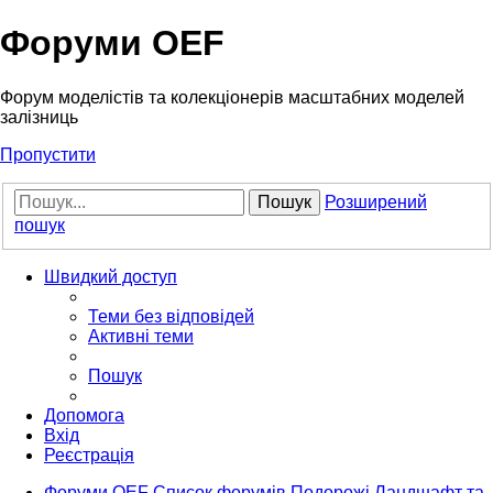
Форуми OEF
Форум моделістів та колекціонерів масштабних моделей
залізниць
Пропустити
Пошук
Розширений
пошук
Швидкий доступ
Теми без відповідей
Активні теми
Пошук
Допомога
Вхід
Реєстрація
Форуми OEF
Список форумів
Подорожі
Ландшафт та