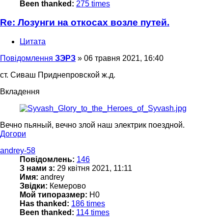
Been thanked:
275 times
Re: Лозунги на откосах возле путей.
Цитата
Повідомлення
ЗЭРЗ
»
06 травня 2021, 16:40
ст. Сиваш Приднепровской ж.д.
Вкладення
Вечно пьяный, вечно злой наш электрик поездной.
Догори
andrey-58
Повідомлень:
146
З нами з:
29 квітня 2021, 11:11
Имя:
andrey
Звідки:
Кемерово
Мой типоразмер:
H0
Has thanked:
186 times
Been thanked:
114 times