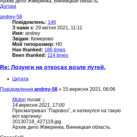
Архив депо Жмеринка, Винницкая область.
Догори
andrey-58
Повідомлень:
146
З нами з:
29 квітня 2021, 11:11
Имя:
andrey
Звідки:
Кемерово
Мой типоразмер:
H0
Has thanked:
186 times
Been thanked:
114 times
Re: Лозунги на откосах возле путей.
Цитата
Повідомлення
andrey-58
»
15 вересня 2021, 06:06
Muton
писав:
↑
14 вересня 2021, 17:00
Просматривал "Паровоз", и наткнулся на такую
вот картинку:
20130718_427119.jpg
Архив депо Жмеринка, Винницкая область.