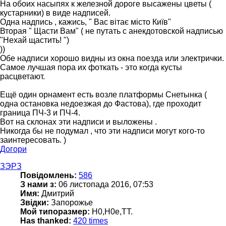
На обоих насыпях к железной дороге высажены цветы (
кустарники) в виде надписей.
Одна надпись , кажись, " Вас вітає місто Київ"
Вторая " Щасти Вам" ( не путать с анекдотовской надписью
"Нехай щастить! ")
))
Обе надписи хорошо видны из окна поезда или электрички.
Самое лучшая пора их фоткать - это когда кусты
расцветают.
Ещё один орнамент есть возле платформы Снетынка (
одна остановка недоезжая до Фастова), где проходит
граница ПЧ-3 и ПЧ-4.
Вот на склонах эти надписи и выложены .
Никогда бы не подумал , что эти надписи могут кого-то
заинтересовать. )
Догори
ЗЭРЗ
Повідомлень:
586
З нами з:
06 листопада 2016, 07:53
Имя:
Дмитрий
Звідки:
Запорожье
Мой типоразмер:
Н0,Н0е,TT.
Has thanked:
420 times