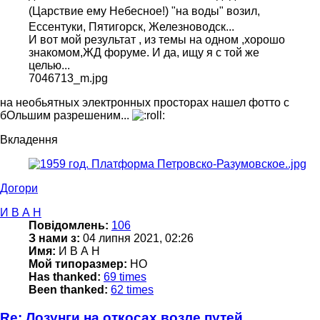
(Царствие ему Небесное!) "на воды" возил,
Ессентуки, Пятигорск, Железноводск...
И вот мой результат , из темы на одном ,хорошо
знакомом,ЖД форуме. И да, ищу я с той же
целью...
7046713_m.jpg
на необьятных электронных просторах нашел фотто с
бОльшим разрешеним...
Вкладення
Догори
И В А Н
Повідомлень:
106
З нами з:
04 липня 2021, 02:26
Имя:
И В А Н
Мой типоразмер:
HO
Has thanked:
69 times
Been thanked:
62 times
Re: Лозунги на откосах возле путей.