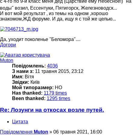
с 4-го по 9-й класс меня дед (Царствие ему Небесное!) "на
воды" возил, Ессентуки, Пятигорск, Железноводск...
И вот мой результат , из темы на одном ,хорошо
знакомом,ЖД форуме. И да, ищу я с той же целью...
Да, уходит поколенье "Беломора"....
Догори
Muton
Повідомлень:
4036
З нами з:
11 травня 2015, 23:12
Имя:
Вітя
Звідки:
Київ
Мой типоразмер:
НО
Has thanked:
1179 times
Been thanked:
1295 times
Re: Лозунги на откосах возле путей.
Цитата
Повідомлення
Muton
»
06 травня 2021, 16:00