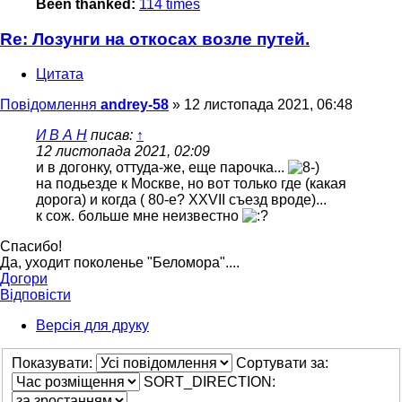
Been thanked:
114 times
Re: Лозунги на откосах возле путей.
Цитата
Повідомлення
andrey-58
»
12 листопада 2021, 06:48
И В А Н
писав:
↑
12 листопада 2021, 02:09
и в догонку, оттуда-же, еще парочка...
на подьезде к Москве, но вот только где (какая
дорога) и когда ( 80-е? ХХVII съезд вроде)...
к сож. больше мне неизвестно
Спасибо!
Да, уходит поколенье "Беломора"....
Догори
Відповісти
Версія для друку
Показувати:
Сортувати за:
SORT_DIRECTION: