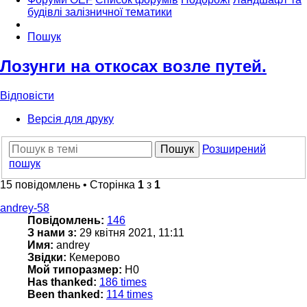
будівлі залізничної тематики
Пошук
Лозунги на откосах возле путей.
Відповісти
Версія для друку
Пошук
Розширений
пошук
15 повідомлень • Сторінка
1
з
1
andrey-58
Повідомлень:
146
З нами з:
29 квітня 2021, 11:11
Имя:
andrey
Звідки:
Кемерово
Мой типоразмер:
H0
Has thanked:
186 times
Been thanked:
114 times