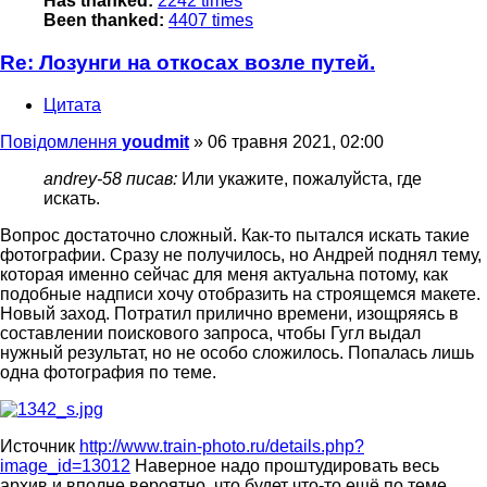
Has thanked:
2242 times
Been thanked:
4407 times
Re: Лозунги на откосах возле путей.
Цитата
Повідомлення
youdmit
»
06 травня 2021, 02:00
andrey-58 писав:
Или укажите, пожалуйста, где
искать.
Вопрос достаточно сложный. Как-то пытался искать такие
фотографии. Сразу не получилось, но Андрей поднял тему,
которая именно сейчас для меня актуальна потому, как
подобные надписи хочу отобразить на строящемся макете.
Новый заход. Потратил прилично времени, изощряясь в
составлении поискового запроса, чтобы Гугл выдал
нужный результат, но не особо сложилось. Попалась лишь
одна фотография по теме.
Источник
http://www.train-photo.ru/details.php?
image_id=13012
Наверное надо проштудировать весь
архив и вполне вероятно, что будет что-то ещё по теме.