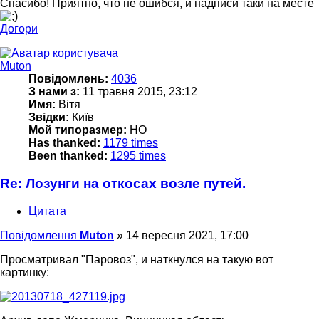
Спасибо! Приятно, что не ошибся, и надписи таки на месте
Догори
Muton
Повідомлень:
4036
З нами з:
11 травня 2015, 23:12
Имя:
Вітя
Звідки:
Київ
Мой типоразмер:
НО
Has thanked:
1179 times
Been thanked:
1295 times
Re: Лозунги на откосах возле путей.
Цитата
Повідомлення
Muton
»
14 вересня 2021, 17:00
Просматривал "Паровоз", и наткнулся на такую вот
картинку: