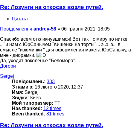
Re: Лозунги на откосах возле путей.
Цитата
Повідомлення
andrey-58
»
06 травня 2021, 18:05
Спасибо всем откликнувшимся! Вот так " с миру по нитке
..."и нам с ЮрСанычем "вишенки на торты"... э..э..э... в
смысле "изюминки " для оформления макета ЮрСанычу, а
мне - диорамки.
Да, уходит поколенье "Беломора"....
Догори
Sergej
Повідомлень:
333
З нами з:
16 лютого 2020, 12:37
Имя:
Sergej
Звідки:
Киев
Мой типоразмер:
TT
Has thanked:
12 times
Been thanked:
81 times
Re: Лозунги на откосах возле путей.