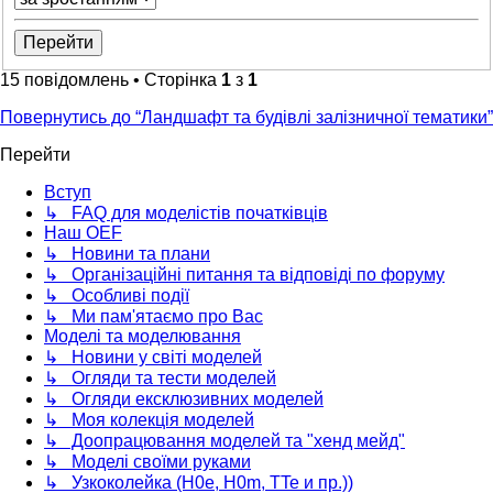
15 повідомлень • Сторінка
1
з
1
Повернутись до “Ландшафт та будівлі залізничної тематики”
Перейти
Вступ
↳ FAQ для моделістів початківців
Наш OEF
↳ Новини та плани
↳ Організаційні питання та відповіді по форуму
↳ Особливі події
↳ Ми пам'ятаємо про Вас
Моделі та моделювання
↳ Новини у світі моделей
↳ Огляди та тести моделей
↳ Огляди ексклюзивних моделей
↳ Моя колекція моделей
↳ Доопрацювання моделей та "хенд мейд"
↳ Моделі своїми руками
↳ Узкоколейка (H0e, H0m, TTe и пр.))