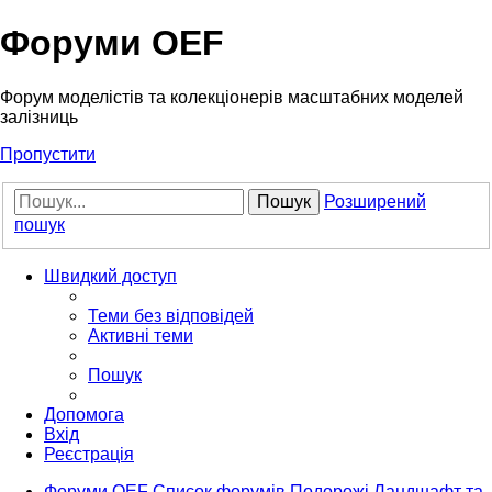
Форуми OEF
Форум моделістів та колекціонерів масштабних моделей
залізниць
Пропустити
Пошук
Розширений
пошук
Швидкий доступ
Теми без відповідей
Активні теми
Пошук
Допомога
Вхід
Реєстрація
Форуми OEF
Список форумів
Подорожі
Ландшафт та