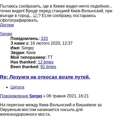
Пытаюсь сообразить, где в Киеве видел нечто подобное...
точно видел! Вроде перед станцией Киев-Волынский, при
въезде в город...
Если соображу, постараюсь
сфотографировать.
Догори
Sergej
Повідомлень:
333
З нами з:
16 лютого 2020, 12:37
Имя:
Sergej
Звідки:
Киев
Мой типоразмер:
TT
Has thanked:
12 times
Been thanked:
81 times
Re: Лозунги на откосах возле путей.
Цитата
Повідомлення
Sergej
»
06 травня 2021, 16:21
На перегоне между Киев-Волынский и Вишнёвое за
Окружным мостом начинается насыпь для
железнодорожного моста.