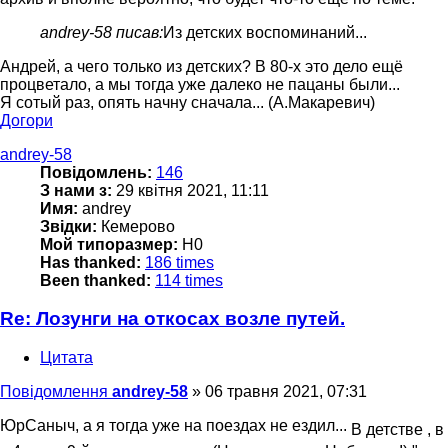
andrey-58 писав:
Из детских воспоминаний...
Андрей, а чего только из детских? В 80-х это дело ещё
процветало, а мы тогда уже далеко не пацаны были...
Я сотый раз, опять начну сначала... (А.Макаревич)
Догори
andrey-58
Повідомлень:
146
З нами з:
29 квітня 2021, 11:11
Имя:
andrey
Звідки:
Кемерово
Мой типоразмер:
H0
Has thanked:
186 times
Been thanked:
114 times
Re: Лозунги на откосах возле путей.
Цитата
Повідомлення
andrey-58
»
06 травня 2021, 07:31
ЮрСаныч, а я тогда уже на поездах не ездил...
В детстве , в