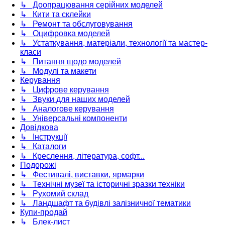
↳ Доопрацювання серійних моделей
↳ Кити та склейки
↳ Ремонт та обслуговування
↳ Оцифровка моделей
↳ Устаткування, матеріали, технології та мастер-
класи
↳ Питання щодо моделей
↳ Модулі та макети
Керування
↳ Цифрове керування
↳ Звуки для наших моделей
↳ Аналогове керування
↳ Універсальні компоненти
Довідкова
↳ Інструкції
↳ Каталоги
↳ Креслення, література, софт...
Подорожі
↳ Фестивалі, виставки, ярмарки
↳ Технічні музеї та історичні зразки техніки
↳ Рухомий склад
↳ Ландшафт та будівлі залізничної тематики
Купи-продай
↳ Блек-лист