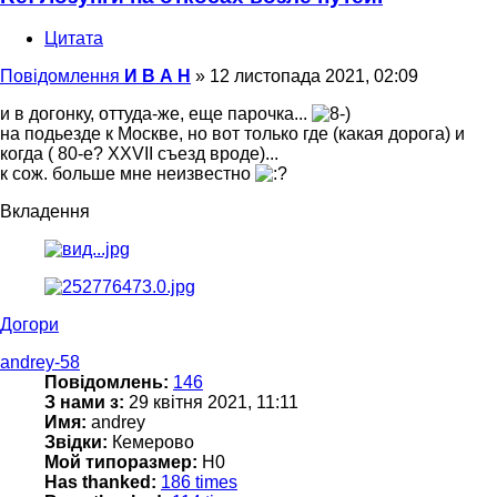
Цитата
Повідомлення
И В А Н
»
12 листопада 2021, 02:09
и в догонку, оттуда-же, еще парочка...
на подьезде к Москве, но вот только где (какая дорога) и
когда ( 80-е? ХХVII съезд вроде)...
к сож. больше мне неизвестно
Вкладення
Догори
andrey-58
Повідомлень:
146
З нами з:
29 квітня 2021, 11:11
Имя:
andrey
Звідки:
Кемерово
Мой типоразмер:
H0
Has thanked:
186 times