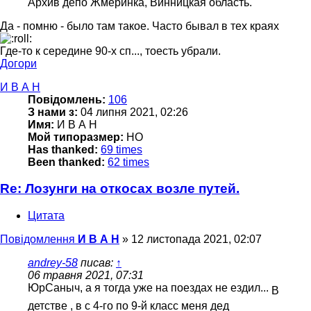
Архив депо Жмеринка, Винницкая область.
Да - помню - было там такое. Часто бывал в тех краях
Где-то к середине 90-х сп..., тоесть убрали.
Догори
И В А Н
Повідомлень:
106
З нами з:
04 липня 2021, 02:26
Имя:
И В А Н
Мой типоразмер:
HO
Has thanked:
69 times
Been thanked:
62 times
Re: Лозунги на откосах возле путей.
Цитата
Повідомлення
И В А Н
»
12 листопада 2021, 02:07
andrey-58
писав:
↑
06 травня 2021, 07:31
ЮрСаныч, а я тогда уже на поездах не ездил...
В
детстве , в с 4-го по 9-й класс меня дед