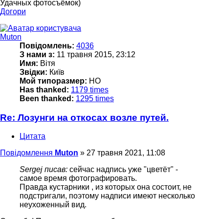
Удачных фотосъёмок)
Догори
Muton
Повідомлень:
4036
З нами з:
11 травня 2015, 23:12
Имя:
Вітя
Звідки:
Київ
Мой типоразмер:
НО
Has thanked:
1179 times
Been thanked:
1295 times
Re: Лозунги на откосах возле путей.
Цитата
Повідомлення
Muton
»
27 травня 2021, 11:08
Sergej писав:
сейчас надпись уже "цветёт" -
самое время фотографировать.
Правда кустарники , из которых она состоит, не
подстригали, поэтому надписи имеют несколько
неухоженный вид.