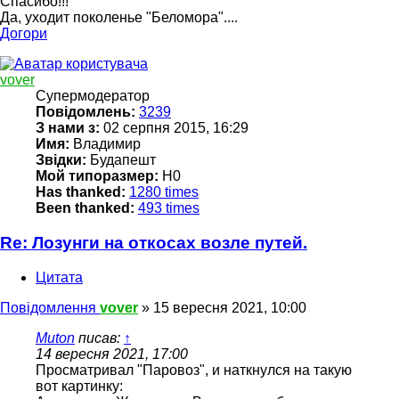
Спасибо!!!
Да, уходит поколенье "Беломора"....
Догори
vover
Супермодератор
Повідомлень:
3239
З нами з:
02 серпня 2015, 16:29
Имя:
Владимир
Звідки:
Будапешт
Мой типоразмер:
H0
Has thanked:
1280 times
Been thanked:
493 times
Re: Лозунги на откосах возле путей.
Цитата
Повідомлення
vover
»
15 вересня 2021, 10:00
Muton
писав:
↑
14 вересня 2021, 17:00
Просматривал "Паровоз", и наткнулся на такую
вот картинку: