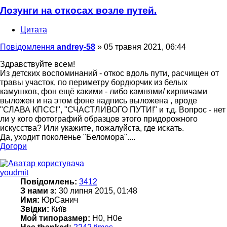
Лозунги на откосах возле путей.
Цитата
Повідомлення
andrey-58
»
05 травня 2021, 06:44
Здравствуйте всем!
Из детских воспоминаний - откос вдоль пути, расчищен от
травы участок, по периметру бордюрчик из белых
камушков, фон ещё какими - либо камнями/ кирпичами
выложен и на этом фоне надпись выложена , вроде
"СЛАВА КПСС!", "СЧАСТЛИВОГО ПУТИ!" и т.д. Вопрос - нет
ли у кого фотографий образцов этого придорожного
искусства? Или укажите, пожалуйста, где искать.
Да, уходит поколенье "Беломора"....
Догори
youdmit
Повідомлень:
3412
З нами з:
30 липня 2015, 01:48
Имя:
ЮрСанич
Звідки:
Київ
Мой типоразмер:
H0, H0e