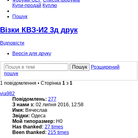
Купи-продай
Куплю
Пошук
Візки КВЗ-И2 3д друк
Відповісти
Версія для друку
Пошук
Розширений
пошук
1 повідомлення • Сторінка
1
з
1
via982
Повідомлень:
277
З нами з:
02 липня 2016, 12:58
Имя:
Вячеслав
Звідки:
Одеса
Мой типоразмер:
Н0
Has thanked:
27 times
Been thanked:
215 times