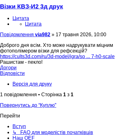
Візки КВЗ-И2 3д друк
Цитата
Цитата
Повідомлення
via982
»
17 травня 2026, 10:00
Доброго дня всім. Хто може надрукувати міцним
фотополімером візки для рефсекцій?
https://cults3d.com/ru/3d-model/igra/so ... 7-h0-scale
Рашистам - пекло!
Догори
Відповісти
Версія для друку
1 повідомлення • Сторінка
1
з
1
Повернутись до “Куплю”
Перейти
Вступ
↳ FAQ для моделістів початківців
Наш OEF