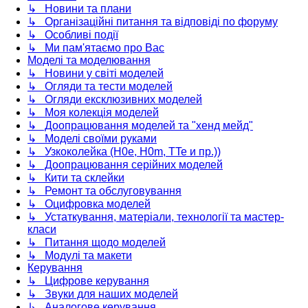
↳ Новини та плани
↳ Організаційні питання та відповіді по форуму
↳ Особливі події
↳ Ми пам'ятаємо про Вас
Моделі та моделювання
↳ Новини у світі моделей
↳ Огляди та тести моделей
↳ Огляди ексклюзивних моделей
↳ Моя колекція моделей
↳ Доопрацювання моделей та "хенд мейд"
↳ Моделі своїми руками
↳ Узкоколейка (H0e, H0m, TTe и пр.))
↳ Доопрацювання серійних моделей
↳ Кити та склейки
↳ Ремонт та обслуговування
↳ Оцифровка моделей
↳ Устаткування, матеріали, технології та мастер-
класи
↳ Питання щодо моделей
↳ Модулі та макети
Керування
↳ Цифрове керування
↳ Звуки для наших моделей
↳ Аналогове керування