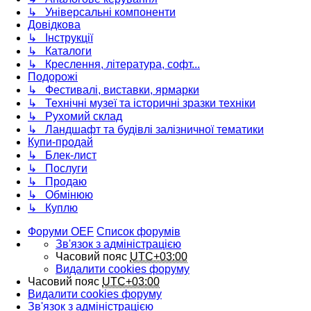
↳ Універсальні компоненти
Довідкова
↳ Інструкції
↳ Каталоги
↳ Креслення, література, софт...
Подорожі
↳ Фестивалі, виставки, ярмарки
↳ Технічні музеї та історичні зразки техніки
↳ Рухомий склад
↳ Ландшафт та будівлі залізничної тематики
Купи-продай
↳ Блек-лист
↳ Послуги
↳ Продаю
↳ Обмінюю
↳ Куплю
Форуми OEF
Список форумів
Зв'язок з адміністрацією
Часовий пояс
UTC+03:00
Видалити cookies форуму
Часовий пояс
UTC+03:00
Видалити cookies форуму
Зв'язок з адміністрацією