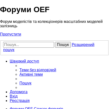
Форуми OEF
Форум моделістів та колекціонерів масштабних моделей
залізниць
Пропустити
Пошук
Розширений
пошук
Швидкий доступ
Теми без відповідей
Активні теми
Пошук
Допомога
Вхід
Реєстрація
Форуми OEF
Список форумів