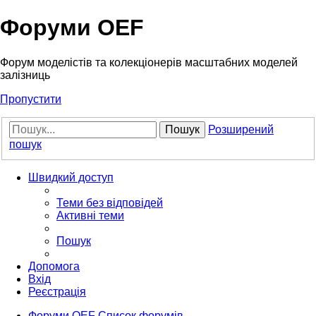
Форуми OEF
Форум моделістів та колекціонерів масштабних моделей
залізниць
Пропустити
Пошук
Розширений
пошук
Швидкий доступ
Теми без відповідей
Активні теми
Пошук
Допомога
Вхід
Реєстрація
Форуми OEF
Список форумів