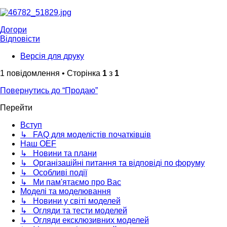
Догори
Відповісти
Версія для друку
1 повідомлення • Сторінка
1
з
1
Повернутись до “Продаю”
Перейти
Вступ
↳ FAQ для моделістів початківців
Наш OEF
↳ Новини та плани
↳ Організаційні питання та відповіді по форуму
↳ Особливі події
↳ Ми пам'ятаємо про Вас
Моделі та моделювання
↳ Новини у світі моделей
↳ Огляди та тести моделей
↳ Огляди ексклюзивних моделей