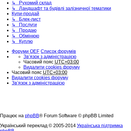
↳ Рухомий склад
↳ Ландшафт та будівлі залізничної тематики
Купи-продай
↳ Блек-лист
↳ Послуги
↳ Продаю
↳ Обмінюю
↳ Куплю
Форуми OEF
Список форумів
Зв'язок з адміністрацією
Часовий пояс
UTC+03:00
Видалити cookies форуму
Часовий пояс
UTC+03:00
Видалити cookies форуму
Зв'язок з адміністрацією
Працює на
phpBB
® Forum Software © phpBB Limited
Український переклад © 2005-2014
Українська підтримка
phpBB