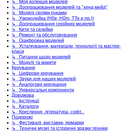
↳ Моя колекція моделей
↳ Доопрацювання моделей та "хенд мейд"
↳ Моделі своїми руками
↳ Узкоколейка (H0e, H0m, TTe и пр.))
↳ Доопрацювання серійних моделей
↳ Кити та склейки
↳ Ремонт та обслуговування
↳ Оцифровка моделей
↳ Устаткування, матеріали, технології та мастер-
класи
↳ Питання щодо моделей
↳ Модулі та макети
Керування
↳ Цифрове керування
↳ Звуки для наших моделей
↳ Аналогове керування
↳ Універсальні компоненти
Довідкова
↳ Інструкції
↳ Каталоги
↳ Креслення, література, софт...
Подорожі
↳ Фестивалі, виставки, ярмарки
↳ Технічні музеї та історичні зразки техніки