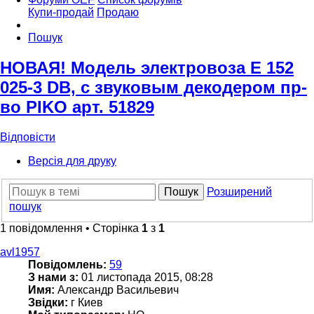
Купи-продай
Продаю
Пошук
НОВАЯ! Модель электровоза Е 152
025-3 DB, с звуковым декодером пр-
во PIKO арт. 51829
Відповісти
Версія для друку
Пошук
Розширений
пошук
1 повідомлення • Сторінка
1
з
1
avl1957
Повідомлень:
59
З нами з:
01 листопада 2015, 08:28
Имя:
Александр Васильевич
Звідки:
г Киев