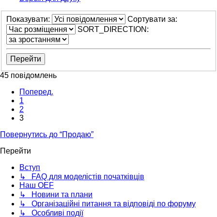
Показувати:
Сортувати за:
SORT_DIRECTION:
45 повідомлень
Поперед.
1
2
3
Повернутись до “Продаю”
Перейти
Вступ
↳ FAQ для моделістів початківців
Наш OEF
↳ Новини та плани
↳ Організаційні питання та відповіді по форуму
↳ Особливі події