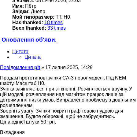
З нами з:
08 січня 2020, 22:03
Имя:
Пётр
Звідки:
Днепр
Мой типоразмер:
TT, H0
Has thanked:
18 times
Been thanked:
33 times
Оновлення об'яви.
Цитата
Цитата
Повідомлення
pit
»
17 липня 2025, 14:29
Продам прототипові зчіпки СА-3 нової моделі. Під NEM
шахту. Масштаб H0.
Зчіпка зачіпляється при зіткненні. Розчіплюється вручну. У
цій моделі, розчеплення над магнітом працює лише за
дотримання низки умов. Виправлено проблему з довільним
розчепленням.
Зверніть увагу! Зчіпки покриті графітовою пудрою для
змащення. Будьте обережні, щоб не забруднитись.
Ціна однієї штуки 50 грн.
Вкладення