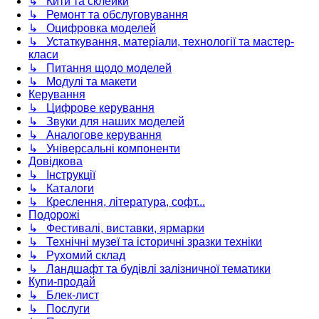
↳ Кити та склейки
↳ Ремонт та обслуговування
↳ Оцифровка моделей
↳ Устаткування, матеріали, технології та мастер-
класи
↳ Питання щодо моделей
↳ Модулі та макети
Керування
↳ Цифрове керування
↳ Звуки для наших моделей
↳ Аналогове керування
↳ Універсальні компоненти
Довідкова
↳ Інструкції
↳ Каталоги
↳ Креслення, література, софт...
Подорожі
↳ Фестивалі, виставки, ярмарки
↳ Технічні музеї та історичні зразки техніки
↳ Рухомий склад
↳ Ландшафт та будівлі залізничної тематики
Купи-продай
↳ Блек-лист
↳ Послуги