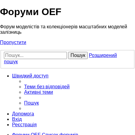
Форуми OEF
Форум моделістів та колекціонерів масштабних моделей
залізниць
Пропустити
Пошук
Розширений
пошук
Швидкий доступ
Теми без відповідей
Активні теми
Пошук
Допомога
Вхід
Реєстрація
Форуми OEF
Список форумів