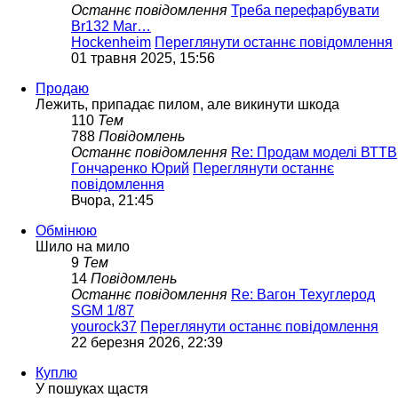
Останнє повідомлення
Треба перефарбувати
Br132 Mar…
Hockenheim
Переглянути останнє повідомлення
01 травня 2025, 15:56
Продаю
Лежить, припадає пилом, але викинути шкода
110
Тем
788
Повідомлень
Останнє повідомлення
Re: Продам моделі ВТТВ
Гончаренко Юрий
Переглянути останнє
повідомлення
Вчора, 21:45
Обмінюю
Шило на мило
9
Тем
14
Повідомлень
Останнє повідомлення
Re: Вагон Техуглерод
SGM 1/87
yourock37
Переглянути останнє повідомлення
22 березня 2026, 22:39
Куплю
У пошуках щастя