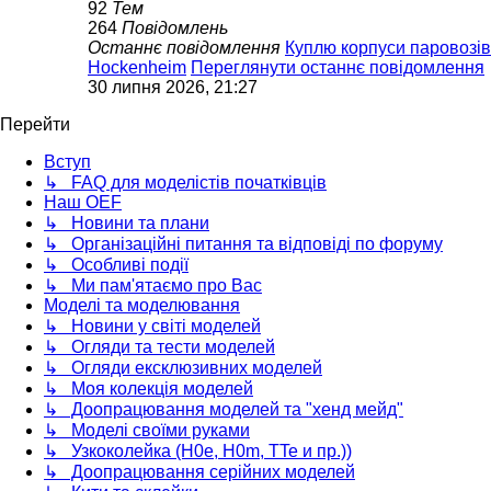
92
Тем
264
Повідомлень
Останнє повідомлення
Куплю корпуси паровозів
Hockenheim
Переглянути останнє повідомлення
30 липня 2026, 21:27
Перейти
Вступ
↳ FAQ для моделістів початківців
Наш OEF
↳ Новини та плани
↳ Організаційні питання та відповіді по форуму
↳ Особливі події
↳ Ми пам'ятаємо про Вас
Моделі та моделювання
↳ Новини у світі моделей
↳ Огляди та тести моделей
↳ Огляди ексклюзивних моделей
↳ Моя колекція моделей
↳ Доопрацювання моделей та "хенд мейд"
↳ Моделі своїми руками
↳ Узкоколейка (H0e, H0m, TTe и пр.))
↳ Доопрацювання серійних моделей