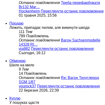
Останнє повідомлення
Треба перефарбувати
Br132 Mar…
Hockenheim
Переглянути останнє повідомлення
01 травня 2025, 15:56
Продаю
Лежить, припадає пилом, але викинути шкода
111
Тем
789
Повідомлень
Останнє повідомлення
Вагон Sachsenmodelle
14328 RI…
via982
Переглянути останнє повідомлення
Сьогодні, 16:12
Обмінюю
Шило на мило
9
Тем
14
Повідомлень
Останнє повідомлення
Re: Вагон Техуглерод
SGM 1/87
yourock37
Переглянути останнє повідомлення
22 березня 2026, 22:39
Куплю
У пошуках щастя