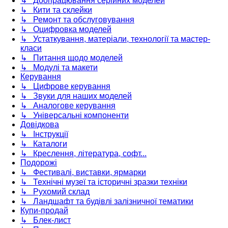
↳ Доопрацювання серійних моделей
↳ Кити та склейки
↳ Ремонт та обслуговування
↳ Оцифровка моделей
↳ Устаткування, матеріали, технології та мастер-
класи
↳ Питання щодо моделей
↳ Модулі та макети
Керування
↳ Цифрове керування
↳ Звуки для наших моделей
↳ Аналогове керування
↳ Універсальні компоненти
Довідкова
↳ Інструкції
↳ Каталоги
↳ Креслення, література, софт...
Подорожі
↳ Фестивалі, виставки, ярмарки
↳ Технічні музеї та історичні зразки техніки
↳ Рухомий склад
↳ Ландшафт та будівлі залізничної тематики
Купи-продай
↳ Блек-лист