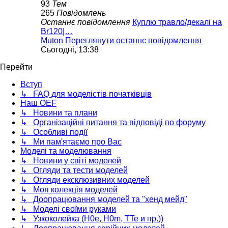
93
Тем
265
Повідомлень
Останнє повідомлення
Куплю травло/декалі на
Br120|…
Muton
Переглянути останнє повідомлення
Сьогодні, 13:38
Перейти
Вступ
↳ FAQ для моделістів початківців
Наш OEF
↳ Новини та плани
↳ Організаційні питання та відповіді по форуму
↳ Особливі події
↳ Ми пам'ятаємо про Вас
Моделі та моделювання
↳ Новини у світі моделей
↳ Огляди та тести моделей
↳ Огляди ексклюзивних моделей
↳ Моя колекція моделей
↳ Доопрацювання моделей та "хенд мейд"
↳ Моделі своїми руками
↳ Узкоколейка (H0e, H0m, TTe и пр.))