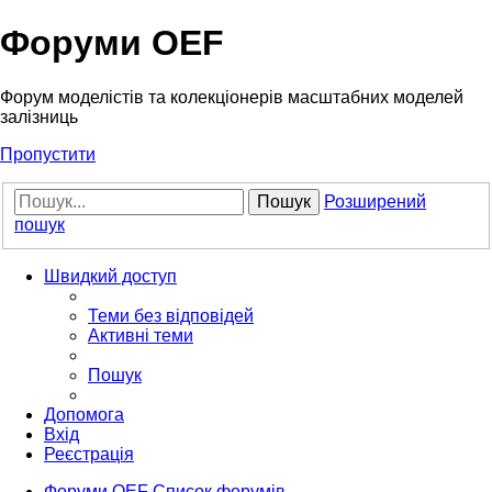
Форуми OEF
Форум моделістів та колекціонерів масштабних моделей
залізниць
Пропустити
Пошук
Розширений
пошук
Швидкий доступ
Теми без відповідей
Активні теми
Пошук
Допомога
Вхід
Реєстрація
Форуми OEF
Список форумів