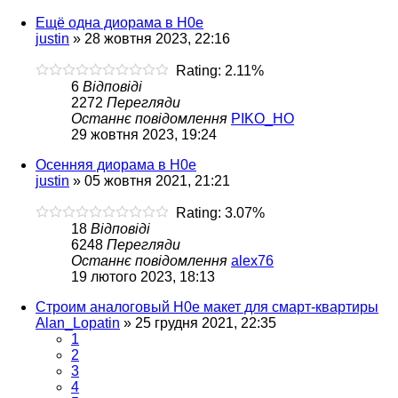
Ещё одна диорама в H0e
justin
»
28 жовтня 2023, 22:16
Rating: 2.11%
6
Відповіді
2272
Перегляди
Останнє повідомлення
PIKO_HO
29 жовтня 2023, 19:24
Осенняя диорама в H0e
justin
»
05 жовтня 2021, 21:21
Rating: 3.07%
18
Відповіді
6248
Перегляди
Останнє повідомлення
alex76
19 лютого 2023, 18:13
Строим аналоговый H0e макет для смарт-квартиры
Alan_Lopatin
»
25 грудня 2021, 22:35
1
2
3
4