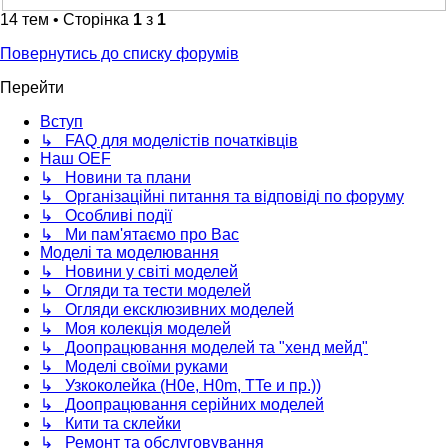
14 тем • Сторінка
1
з
1
Повернутись до списку форумів
Перейти
Вступ
↳ FAQ для моделістів початківців
Наш OEF
↳ Новини та плани
↳ Організаційні питання та відповіді по форуму
↳ Особливі події
↳ Ми пам'ятаємо про Вас
Моделі та моделювання
↳ Новини у світі моделей
↳ Огляди та тести моделей
↳ Огляди ексклюзивних моделей
↳ Моя колекція моделей
↳ Доопрацювання моделей та "хенд мейд"
↳ Моделі своїми руками
↳ Узкоколейка (H0e, H0m, TTe и пр.))
↳ Доопрацювання серійних моделей
↳ Кити та склейки
↳ Ремонт та обслуговування