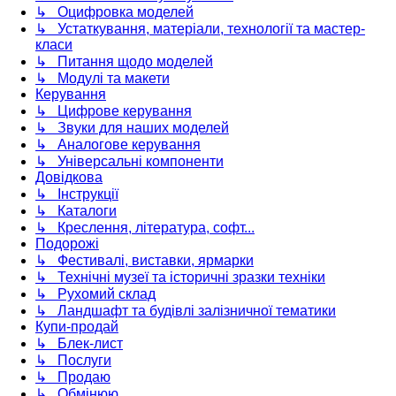
↳ Оцифровка моделей
↳ Устаткування, матеріали, технології та мастер-
класи
↳ Питання щодо моделей
↳ Модулі та макети
Керування
↳ Цифрове керування
↳ Звуки для наших моделей
↳ Аналогове керування
↳ Універсальні компоненти
Довідкова
↳ Інструкції
↳ Каталоги
↳ Креслення, література, софт...
Подорожі
↳ Фестивалі, виставки, ярмарки
↳ Технічні музеї та історичні зразки техніки
↳ Рухомий склад
↳ Ландшафт та будівлі залізничної тематики
Купи-продай
↳ Блек-лист
↳ Послуги
↳ Продаю
↳ Обмінюю