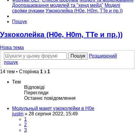
Доопрацювання моделей та "хенд мейд"
Моделі
своїми руками
Узкоколейка (H0e, H0m, TTe и пр.))
Пошук
Узкоколейка (H0e, H0m, TTe и пр.))
Нова тема
Пошук
Розширений
пошук
14 тем • Сторінка
1
з
1
Тем
Відповіді
Перегляди
Останнє повідомлення
Модульный макет узкоколейки в H0e
justin
»
28 серпня 2022, 15:49
1
2
3