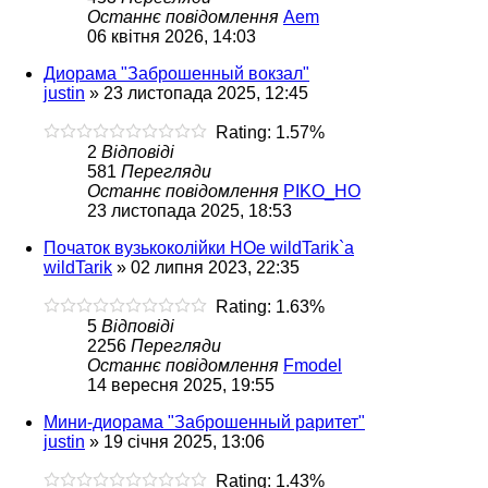
Останнє повідомлення
Aem
06 квітня 2026, 14:03
Диорама "Заброшенный вокзал"
justin
»
23 листопада 2025, 12:45
Rating: 1.57%
2
Відповіді
581
Перегляди
Останнє повідомлення
PIKO_HO
23 листопада 2025, 18:53
Початок вузькоколійки HOe wildTarik`a
wildTarik
»
02 липня 2023, 22:35
Rating: 1.63%
5
Відповіді
2256
Перегляди
Останнє повідомлення
Fmodel
14 вересня 2025, 19:55
Мини-диорама "Заброшенный раритет"
justin
»
19 січня 2025, 13:06
Rating: 1.43%