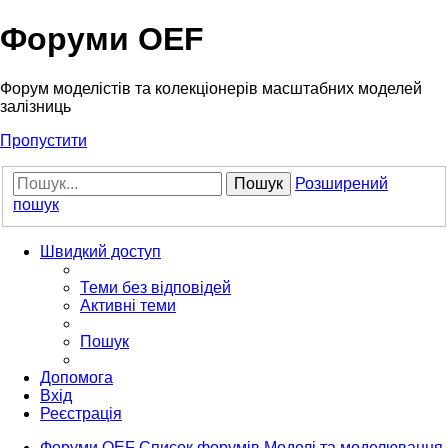
Форуми OEF
Форум моделістів та колекціонерів масштабних моделей
залізниць
Пропустити
Пошук
Розширений
пошук
Швидкий доступ
Теми без відповідей
Активні теми
Пошук
Допомога
Вхід
Реєстрація
Форуми OEF
Список форумів
Моделі та моделювання