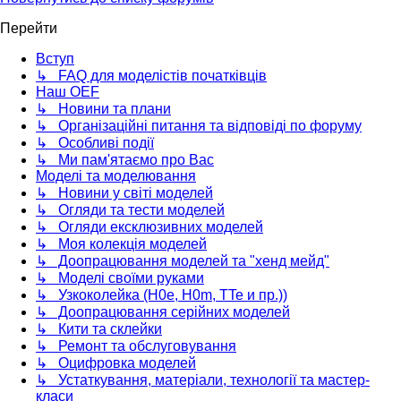
Перейти
Вступ
↳ FAQ для моделістів початківців
Наш OEF
↳ Новини та плани
↳ Організаційні питання та відповіді по форуму
↳ Особливі події
↳ Ми пам'ятаємо про Вас
Моделі та моделювання
↳ Новини у світі моделей
↳ Огляди та тести моделей
↳ Огляди ексклюзивних моделей
↳ Моя колекція моделей
↳ Доопрацювання моделей та "хенд мейд"
↳ Моделі своїми руками
↳ Узкоколейка (H0e, H0m, TTe и пр.))
↳ Доопрацювання серійних моделей
↳ Кити та склейки
↳ Ремонт та обслуговування
↳ Оцифровка моделей
↳ Устаткування, матеріали, технології та мастер-
класи