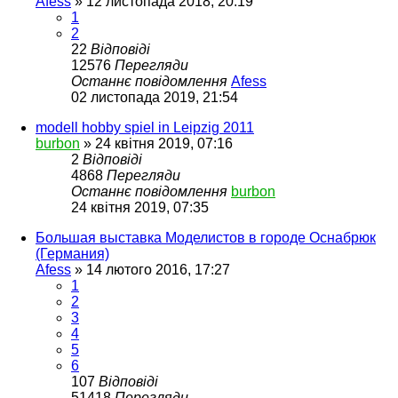
Afess
»
12 листопада 2018, 20:19
1
2
22
Відповіді
12576
Перегляди
Останнє повідомлення
Afess
02 листопада 2019, 21:54
modell hobby spiel in Leipzig 2011
burbon
»
24 квітня 2019, 07:16
2
Відповіді
4868
Перегляди
Останнє повідомлення
burbon
24 квітня 2019, 07:35
Большая выставка Моделистов в городе Оснабрюк
(Германия)
Afess
»
14 лютого 2016, 17:27
1
2
3
4
5
6
107
Відповіді
51418
Перегляди