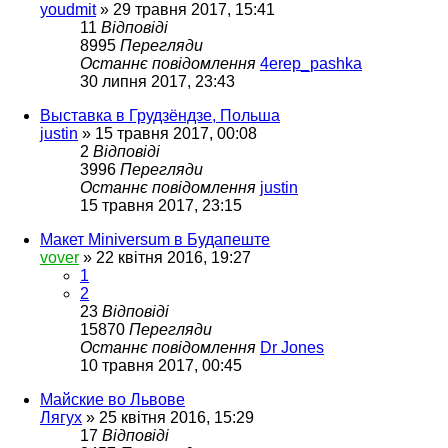
youdmit
»
29 травня 2017, 15:41
11
Відповіді
8995
Перегляди
Останнє повідомлення
4erep_pashka
30 липня 2017, 23:43
Выставка в Грудзёндзе, Польша
justin
»
15 травня 2017, 00:08
2
Відповіді
3996
Перегляди
Останнє повідомлення
justin
15 травня 2017, 23:15
Макет Miniversum в Будапеште
vover
»
22 квітня 2016, 19:27
1
2
23
Відповіді
15870
Перегляди
Останнє повідомлення
Dr Jones
10 травня 2017, 00:45
Майские во Львове
Лягух
»
25 квітня 2016, 15:29
17
Відповіді