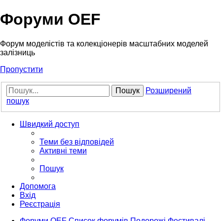
Форуми OEF
Форум моделістів та колекціонерів масштабних моделей
залізниць
Пропустити
Пошук
Розширений
пошук
Швидкий доступ
Теми без відповідей
Активні теми
Пошук
Допомога
Вхід
Реєстрація
Форуми OEF
Список форумів
Подорожі
Фестивалі,