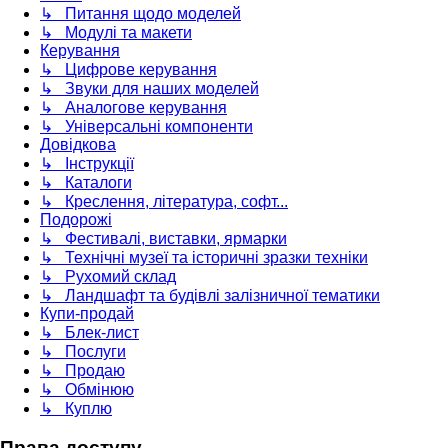
↳ Питання щодо моделей
↳ Модулі та макети
Керування
↳ Цифрове керування
↳ Звуки для наших моделей
↳ Аналогове керування
↳ Універсальні компоненти
Довідкова
↳ Інструкції
↳ Каталоги
↳ Креслення, література, софт...
Подорожі
↳ Фестивалі, виставки, ярмарки
↳ Технічні музеї та історичні зразки техніки
↳ Рухомий склад
↳ Ландшафт та будівлі залізничної тематики
Купи-продай
↳ Блек-лист
↳ Послуги
↳ Продаю
↳ Обмінюю
↳ Куплю
Права доступу