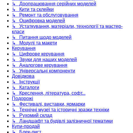
↳ Доопрацювання серійних моделей
↳ Кити та склейки
↳ Ремонт та обслуговування
↳ Оцифровка моделей
↳ Устаткування, матеріали, технології та мастер-
класи
↳ Питання щодо моделей
↳ Модулі та макети
Керування
↳ Цифрове керування
↳ Звуки для наших моделей
↳ Аналогове керування
↳ Універсальні компоненти
Довідкова
↳ Інструкції
↳ Каталоги
↳ Креслення, література, софт...
Подорожі
↳ Фестивалі, виставки, ярмарки
↳ Технічні музеї та історичні зразки техніки
↳ Рухомий склад
↳ Ландшафт та будівлі залізничної тематики
Купи-продай
↳ Блек-лист