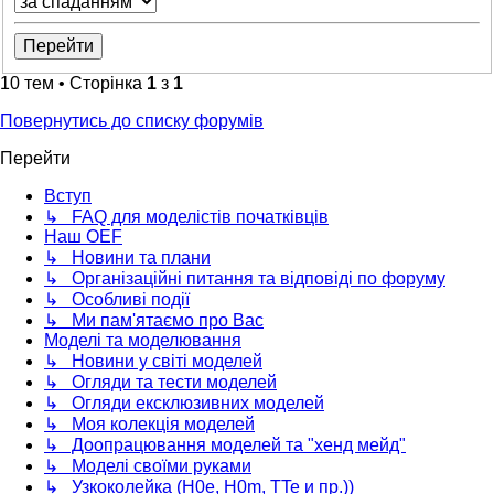
10 тем • Сторінка
1
з
1
Повернутись до списку форумів
Перейти
Вступ
↳ FAQ для моделістів початківців
Наш OEF
↳ Новини та плани
↳ Організаційні питання та відповіді по форуму
↳ Особливі події
↳ Ми пам'ятаємо про Вас
Моделі та моделювання
↳ Новини у світі моделей
↳ Огляди та тести моделей
↳ Огляди ексклюзивних моделей
↳ Моя колекція моделей
↳ Доопрацювання моделей та "хенд мейд"
↳ Моделі своїми руками
↳ Узкоколейка (H0e, H0m, TTe и пр.))