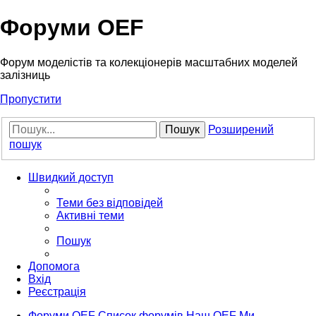
Форуми OEF
Форум моделістів та колекціонерів масштабних моделей
залізниць
Пропустити
Пошук
Розширений
пошук
Швидкий доступ
Теми без відповідей
Активні теми
Пошук
Допомога
Вхід
Реєстрація
Форуми OEF
Список форумів
Наш OEF
Ми