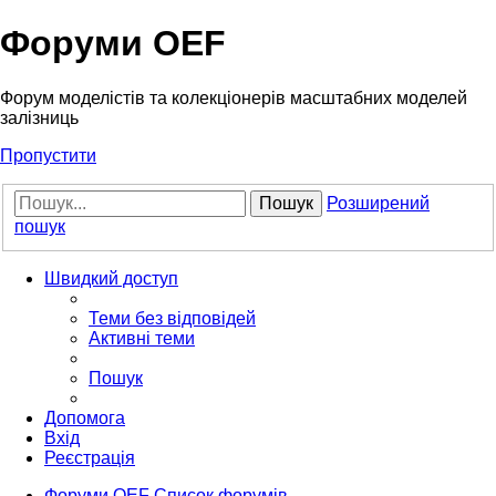
Форуми OEF
Форум моделістів та колекціонерів масштабних моделей
залізниць
Пропустити
Пошук
Розширений
пошук
Швидкий доступ
Теми без відповідей
Активні теми
Пошук
Допомога
Вхід
Реєстрація
Форуми OEF
Список форумів