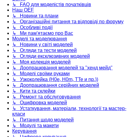
↳ FAQ для моделістів початківців
Наш OEF
↳ Новини та плани
↳ Організаційні питання та відповіді по форуму
↳ Особливі події
↳ Ми пам'ятаємо про Вас
Моделі та моделювання
↳ Новини у світі моделей
↳ Огляди та тести моделей
↳ Огляди ексклюзивних моделей
↳ Моя колекція моделей
↳ Доопрацювання моделей та "хенд мейд"
↳ Моделі своїми руками
↳ Узкоколейка (H0e, H0m, TTe и пр.))
↳ Доопрацювання серійних моделей
↳ Кити та склейки
↳ Ремонт та обслуговування
↳ Оцифровка моделей
↳ Устаткування, матеріали, технології та мастер-
класи
↳ Питання щодо моделей
↳ Модулі та макети
Керування
↳ Цифрове керування