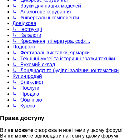
↳ Звуки для наших моделей
↳ Аналогове керування
↳ Універсальні компоненти
Довідкова
↳ Інструкції
↳ Каталоги
↳ Креслення, література, софт...
Подорожі
↳ Фестивалі, виставки, ярмарки
↳ Технічні музеї та історичні зразки техніки
↳ Рухомий склад
↳ Ландшафт та будівлі залізничної тематики
Купи-продай
↳ Блек-лист
↳ Послуги
↳ Продаю
↳ Обмінюю
↳ Куплю
Права доступу
Ви
не можете
створювати нові теми у цьому форумі
Ви
не можете
відповідати на теми у цьому форумі