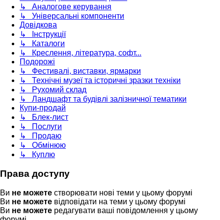
↳ Аналогове керування
↳ Універсальні компоненти
Довідкова
↳ Інструкції
↳ Каталоги
↳ Креслення, література, софт...
Подорожі
↳ Фестивалі, виставки, ярмарки
↳ Технічні музеї та історичні зразки техніки
↳ Рухомий склад
↳ Ландшафт та будівлі залізничної тематики
Купи-продай
↳ Блек-лист
↳ Послуги
↳ Продаю
↳ Обмінюю
↳ Куплю
Права доступу
Ви
не можете
створювати нові теми у цьому форумі
Ви
не можете
відповідати на теми у цьому форумі
Ви
не можете
редагувати ваші повідомлення у цьому
форумі