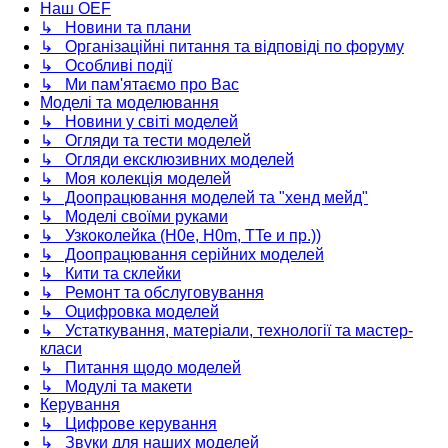
Наш OEF
↳ Новини та плани
↳ Організаційні питання та відповіді по форуму
↳ Особливі події
↳ Ми пам'ятаємо про Вас
Моделі та моделювання
↳ Новини у світі моделей
↳ Огляди та тести моделей
↳ Огляди ексклюзивних моделей
↳ Моя колекція моделей
↳ Доопрацювання моделей та "хенд мейд"
↳ Моделі своїми руками
↳ Узкоколейка (H0e, H0m, TTe и пр.))
↳ Доопрацювання серійних моделей
↳ Кити та склейки
↳ Ремонт та обслуговування
↳ Оцифровка моделей
↳ Устаткування, матеріали, технології та мастер-
класи
↳ Питання щодо моделей
↳ Модулі та макети
Керування
↳ Цифрове керування
↳ Звуки для наших моделей