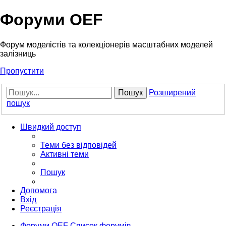
Форуми OEF
Форум моделістів та колекціонерів масштабних моделей
залізниць
Пропустити
Пошук
Розширений
пошук
Швидкий доступ
Теми без відповідей
Активні теми
Пошук
Допомога
Вхід
Реєстрація
Форуми OEF
Список форумів