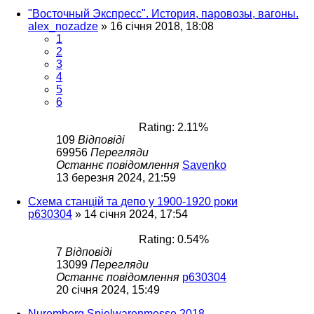
"Восточный Экспресс". История, паровозы, вагоны.
alex_nozadze
»
16 січня 2018, 18:08
1
2
3
4
5
6
Rating: 2.11%
109
Відповіді
69956
Перегляди
Останнє повідомлення
Savenko
13 березня 2024, 21:59
Схема станцій та депо у 1900-1920 роки
p630304
»
14 січня 2024, 17:54
Rating: 0.54%
7
Відповіді
13099
Перегляди
Останнє повідомлення
p630304
20 січня 2024, 15:49
Nuremberg Spielwarenmesse 2018