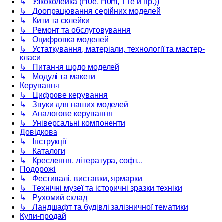
↳ Узкоколейка (H0e, H0m, TTe и пр.))
↳ Доопрацювання серійних моделей
↳ Кити та склейки
↳ Ремонт та обслуговування
↳ Оцифровка моделей
↳ Устаткування, матеріали, технології та мастер-
класи
↳ Питання щодо моделей
↳ Модулі та макети
Керування
↳ Цифрове керування
↳ Звуки для наших моделей
↳ Аналогове керування
↳ Універсальні компоненти
Довідкова
↳ Інструкції
↳ Каталоги
↳ Креслення, література, софт...
Подорожі
↳ Фестивалі, виставки, ярмарки
↳ Технічні музеї та історичні зразки техніки
↳ Рухомий склад
↳ Ландшафт та будівлі залізничної тематики
Купи-продай