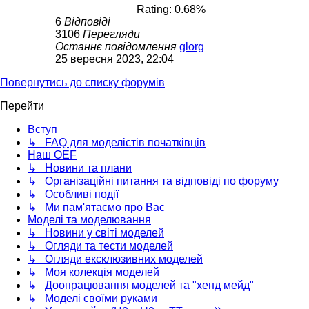
Rating: 0.68%
6
Відповіді
3106
Перегляди
Останнє повідомлення
glorg
25 вересня 2023, 22:04
Повернутись до списку форумів
Перейти
Вступ
↳ FAQ для моделістів початківців
Наш OEF
↳ Новини та плани
↳ Організаційні питання та відповіді по форуму
↳ Особливі події
↳ Ми пам'ятаємо про Вас
Моделі та моделювання
↳ Новини у світі моделей
↳ Огляди та тести моделей
↳ Огляди ексклюзивних моделей
↳ Моя колекція моделей
↳ Доопрацювання моделей та "хенд мейд"
↳ Моделі своїми руками