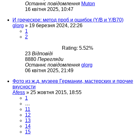
Останнє повідомлення
Muton
16 квітня 2025, 10:47
И греческое: метод проб и ошибок (Y/B и Y/B70)
glorg
»
19 березня 2024, 22:26
1
2
Rating: 5.52%
23
Відповіді
8880
Перегляди
Останнє повідомлення
glorg
06 квітня 2025, 21:49
Фото из ж.д. музеев Германии, мастерских и прочие
вкусности
Afess
»
25 жовтня 2015, 18:55
1
…
11
12
13
14
15