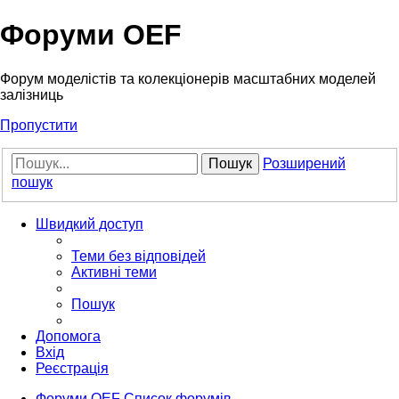
Форуми OEF
Форум моделістів та колекціонерів масштабних моделей
залізниць
Пропустити
Пошук
Розширений
пошук
Швидкий доступ
Теми без відповідей
Активні теми
Пошук
Допомога
Вхід
Реєстрація
Форуми OEF
Список форумів