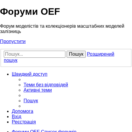
Форуми OEF
Форум моделістів та колекціонерів масштабних моделей
залізниць
Пропустити
Пошук
Розширений
пошук
Швидкий доступ
Теми без відповідей
Активні теми
Пошук
Допомога
Вхід
Реєстрація
Форуми OEF
Список форумів