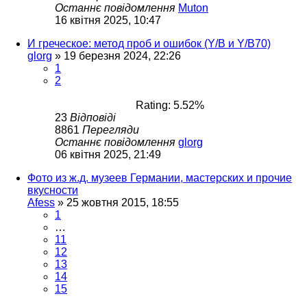
Останнє повідомлення
Muton
16 квітня 2025, 10:47
И греческое: метод проб и ошибок (Y/B и Y/B70)
glorg
»
19 березня 2024, 22:26
1
2
Rating: 5.52%
23
Відповіді
8861
Перегляди
Останнє повідомлення
glorg
06 квітня 2025, 21:49
Фото из ж.д. музеев Германии, мастерских и прочие
вкусности
Afess
»
25 жовтня 2015, 18:55
1
…
11
12
13
14
15