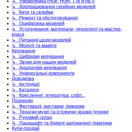
↳ Узкоколейка (H0e, H0m, TTe и пр.))
↳ Доопрацювання серійних моделей
↳ Кити та склейки
↳ Ремонт та обслуговування
↳ Оцифровка моделей
↳ Устаткування, матеріали, технології та мастер-
класи
↳ Питання щодо моделей
↳ Модулі та макети
Керування
↳ Цифрове керування
↳ Звуки для наших моделей
↳ Аналогове керування
↳ Універсальні компоненти
Довідкова
↳ Інструкції
↳ Каталоги
↳ Креслення, література, софт...
Подорожі
↳ Фестивалі, виставки, ярмарки
↳ Технічні музеї та історичні зразки техніки
↳ Рухомий склад
↳ Ландшафт та будівлі залізничної тематики
Купи-продай