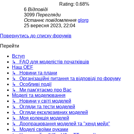
Rating: 0.68%
6
Відповіді
3099
Перегляди
Останнє повідомлення
glorg
25 вересня 2023, 22:04
Повернутись до списку форумів
Перейти
Вступ
↳ FAQ для моделістів початківців
Наш OEF
↳ Новини та плани
↳ Організаційні питання та відповіді по форуму
↳ Особливі події
↳ Ми пам'ятаємо про Вас
Моделі та моделювання
↳ Новини у світі моделей
↳ Огляди та тести моделей
↳ Огляди ексклюзивних моделей
↳ Моя колекція моделей
↳ Доопрацювання моделей та "хенд мейд"
↳ Моделі своїми руками