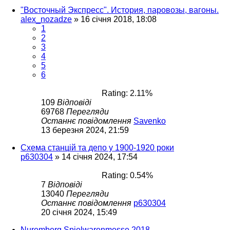
"Восточный Экспресс". История, паровозы, вагоны.
alex_nozadze
»
16 січня 2018, 18:08
1
2
3
4
5
6
Rating: 2.11%
109
Відповіді
69768
Перегляди
Останнє повідомлення
Savenko
13 березня 2024, 21:59
Схема станцій та депо у 1900-1920 роки
p630304
»
14 січня 2024, 17:54
Rating: 0.54%
7
Відповіді
13040
Перегляди
Останнє повідомлення
p630304
20 січня 2024, 15:49
Nuremberg Spielwarenmesse 2018