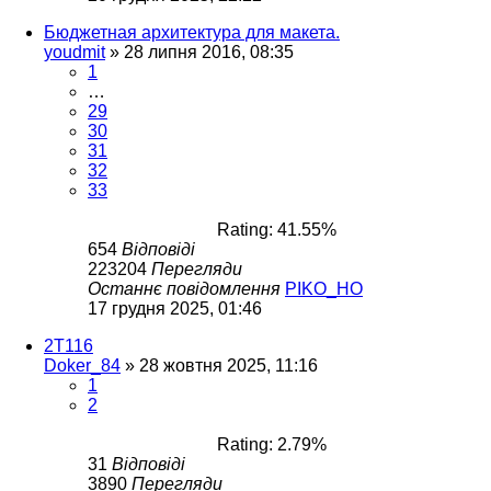
Бюджетная архитектура для макета.
youdmit
»
28 липня 2016, 08:35
1
…
29
30
31
32
33
Rating: 41.55%
654
Відповіді
223204
Перегляди
Останнє повідомлення
PIKO_HO
17 грудня 2025, 01:46
2T116
Doker_84
»
28 жовтня 2025, 11:16
1
2
Rating: 2.79%
31
Відповіді
3890
Перегляди