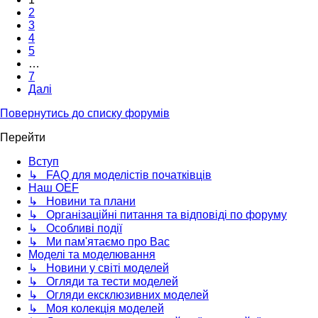
2
3
4
5
…
7
Далі
Повернутись до списку форумів
Перейти
Вступ
↳ FAQ для моделістів початківців
Наш OEF
↳ Новини та плани
↳ Організаційні питання та відповіді по форуму
↳ Особливі події
↳ Ми пам'ятаємо про Вас
Моделі та моделювання
↳ Новини у світі моделей
↳ Огляди та тести моделей
↳ Огляди ексклюзивних моделей
↳ Моя колекція моделей