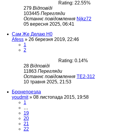
Rating: 22.55%
279
Відповіді
103445
Перегляди
Останнє повідомлення
Njkz72
05 вересня 2025, 06:41
Сам Же Делаю H0
Afess
»
26 березня 2019, 22:46
1
2
Rating: 0.14%
28
Відповіді
11863
Перегляди
Останнє повідомлення
ТЕ2-312
10 травня 2025, 21:53
Бронепоезда
youdmit
»
08 листопада 2015, 19:58
1
…
19
20
21
22