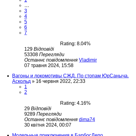
…
3
4
5
6
7
Rating: 8.04%
129
Відповіді
53308
Перегляди
Останнє повідомлення
Vladimir
07 травня 2024, 15:58
Вагоны и локомотивы СЖД. По стопам ЮрСаныча.
Аскольд
»
16 червня 2022, 22:33
1
2
Rating: 4.16%
29
Відповіді
9289
Перегляди
Останнє повідомлення
dima74
30 квітня 2024, 00:07
Модельные приключения в БарбосДепо.