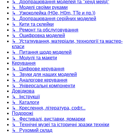
↳ Доопрацювання моделей та "хенд мейд"
↳ Моделі своїми руками
↳ Узкоколейка (H0e, H0m, TTe и пр.))
↳ Доопрацювання серійних моделей
↳ Кити та склейки
↳ Ремонт та обслуговування
↳ Оцифровка моделей
↳ Устаткування, матеріали, технології та мастер-
класи
↳ Питання щодо моделей
↳ Модулі та макети
Керування
↳ Цифрове керування
↳ Звуки для наших моделей
↳ Аналогове керування
↳ Універсальні компоненти
Довідкова
↳ Інструкції
↳ Каталоги
↳ Креслення, література, софт...
Подорожі
↳ Фестивалі, виставки, ярмарки
↳ Технічні музеї та історичні зразки техніки
↳ Рухомий склад