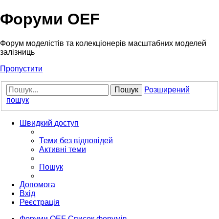
Форуми OEF
Форум моделістів та колекціонерів масштабних моделей
залізниць
Пропустити
Пошук
Розширений
пошук
Швидкий доступ
Теми без відповідей
Активні теми
Пошук
Допомога
Вхід
Реєстрація
Форуми OEF
Список форумів