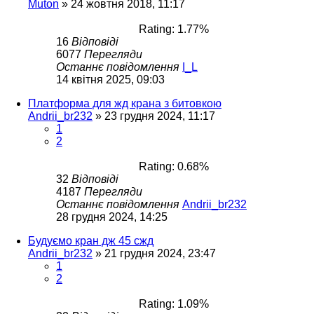
Muton
»
24 жовтня 2018, 11:17
Rating: 1.77%
16
Відповіді
6077
Перегляди
Останнє повідомлення
I_L
14 квітня 2025, 09:03
Платформа для жд крана з битовкою
Andrii_br232
»
23 грудня 2024, 11:17
1
2
Rating: 0.68%
32
Відповіді
4187
Перегляди
Останнє повідомлення
Andrii_br232
28 грудня 2024, 14:25
Будуємо кран дж 45 сжд
Andrii_br232
»
21 грудня 2024, 23:47
1
2
Rating: 1.09%