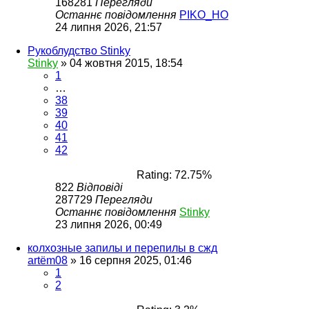
168281
Перегляди
Останнє повідомлення
PIKO_HO
24 липня 2026, 21:57
Рукоблудство Stinky
Stinky
»
04 жовтня 2015, 18:54
1
…
38
39
40
41
42
Rating: 72.75%
822
Відповіді
287729
Перегляди
Останнє повідомлення
Stinky
23 липня 2026, 00:49
колхозные запилы и перепилы в сжд
artëm08
»
16 серпня 2025, 01:46
1
2