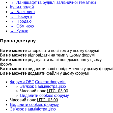
↳ Ландшафт та будівлі залізничної тематики
Купи-продай
↳ Блек-лист
↳ Послуги
↳ Продаю
↳ Обмінюю
↳ Куплю
Права доступу
Ви
не можете
створювати нові теми у цьому форумі
Ви
не можете
відповідати на теми у цьому форумі
Ви
не можете
редагувати ваші повідомлення у цьому
форумі
Ви
не можете
видаляти ваші повідомлення у цьому форумі
Ви
не можете
додавати файли у цьому форумі
Форуми OEF
Список форумів
Зв'язок з адміністрацією
Часовий пояс
UTC+03:00
Видалити cookies форуму
Часовий пояс
UTC+03:00
Видалити cookies форуму
Зв'язок з адміністрацією