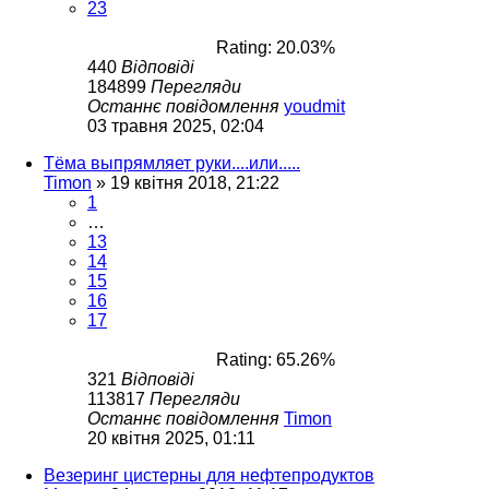
23
Rating: 20.03%
440
Відповіді
184899
Перегляди
Останнє повідомлення
youdmit
03 травня 2025, 02:04
Тёма выпрямляет руки....или.....
Timon
»
19 квітня 2018, 21:22
1
…
13
14
15
16
17
Rating: 65.26%
321
Відповіді
113817
Перегляди
Останнє повідомлення
Timon
20 квітня 2025, 01:11
Везеринг цистерны для нефтепродуктов