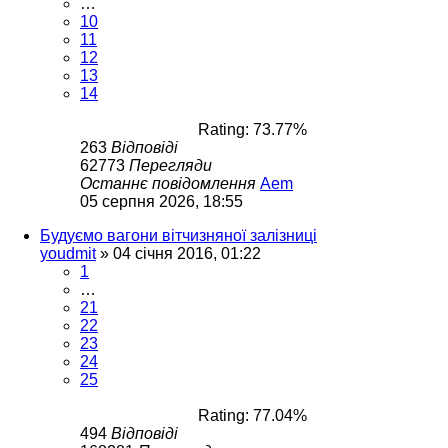
…
10
11
12
13
14
Rating: 73.77%
263
Відповіді
62773
Перегляди
Останнє повідомлення
Aem
05 серпня 2026, 18:55
Будуємо вагони вітчизняної залізниці
youdmit
»
04 січня 2016, 01:22
1
…
21
22
23
24
25
Rating: 77.04%
494
Відповіді