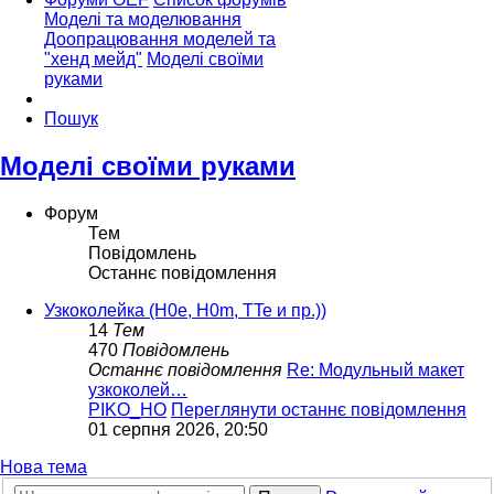
Моделі та моделювання
Доопрацювання моделей та
"хенд мейд"
Моделі своїми
руками
Пошук
Моделі своїми руками
Форум
Тем
Повідомлень
Останнє повідомлення
Узкоколейка (H0e, H0m, TTe и пр.))
14
Тем
470
Повідомлень
Останнє повідомлення
Re: Модульный макет
узкоколей…
PIKO_HO
Переглянути останнє повідомлення
01 серпня 2026, 20:50
Нова тема