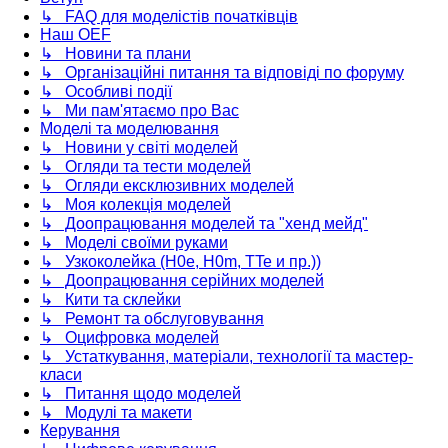
↳ FAQ для моделістів початківців
Наш OEF
↳ Новини та плани
↳ Організаційні питання та відповіді по форуму
↳ Особливі події
↳ Ми пам'ятаємо про Вас
Моделі та моделювання
↳ Новини у світі моделей
↳ Огляди та тести моделей
↳ Огляди ексклюзивних моделей
↳ Моя колекція моделей
↳ Доопрацювання моделей та "хенд мейд"
↳ Моделі своїми руками
↳ Узкоколейка (H0e, H0m, TTe и пр.))
↳ Доопрацювання серійних моделей
↳ Кити та склейки
↳ Ремонт та обслуговування
↳ Оцифровка моделей
↳ Устаткування, матеріали, технології та мастер-
класи
↳ Питання щодо моделей
↳ Модулі та макети
Керування