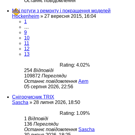
Останнє повідомлення
Мої потуги з ремонту і покращення моделей
Hockenheim
»
27 вересня 2015, 16:04
1
…
9
10
11
12
13
Rating: 4.02%
254
Відповіді
109872
Перегляди
Останнє повідомлення
Aem
05 серпня 2026, 22:56
Снігоочисник TRIX
Sascha
»
28 липня 2026, 18:50
Rating: 1.09%
1
Відповіді
136
Перегляди
Останнє повідомлення
Sascha
30 липня 2026, 18:25