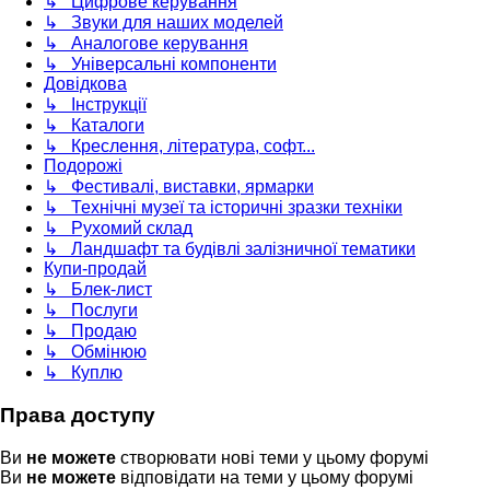
↳ Цифрове керування
↳ Звуки для наших моделей
↳ Аналогове керування
↳ Універсальні компоненти
Довідкова
↳ Інструкції
↳ Каталоги
↳ Креслення, література, софт...
Подорожі
↳ Фестивалі, виставки, ярмарки
↳ Технічні музеї та історичні зразки техніки
↳ Рухомий склад
↳ Ландшафт та будівлі залізничної тематики
Купи-продай
↳ Блек-лист
↳ Послуги
↳ Продаю
↳ Обмінюю
↳ Куплю
Права доступу
Ви
не можете
створювати нові теми у цьому форумі
Ви
не можете
відповідати на теми у цьому форумі