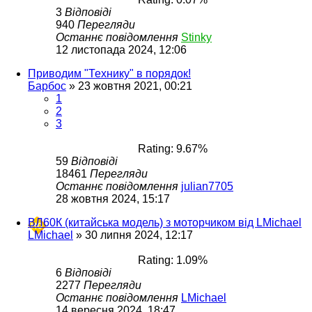
3
Відповіді
940
Перегляди
Останнє повідомлення
Stinky
12 листопада 2024, 12:06
Приводим "Технику" в порядок!
Барбос
»
23 жовтня 2021, 00:21
1
2
3
Rating: 9.67%
59
Відповіді
18461
Перегляди
Останнє повідомлення
julian7705
28 жовтня 2024, 15:17
ВЛ60К (китайська модель) з моторчиком від LMichael
LMichael
»
30 липня 2024, 12:17
Rating: 1.09%
6
Відповіді
2277
Перегляди
Останнє повідомлення
LMichael
14 вересня 2024, 18:47