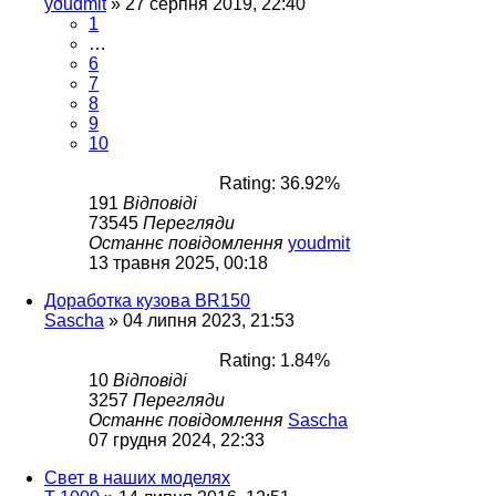
youdmit
»
27 серпня 2019, 22:40
1
…
6
7
8
9
10
Rating: 36.92%
191
Відповіді
73545
Перегляди
Останнє повідомлення
youdmit
13 травня 2025, 00:18
Доработка кузова BR150
Sascha
»
04 липня 2023, 21:53
Rating: 1.84%
10
Відповіді
3257
Перегляди
Останнє повідомлення
Sascha
07 грудня 2024, 22:33
Свет в наших моделях