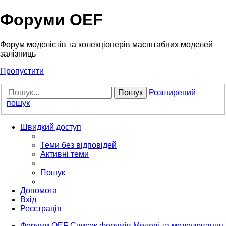
Форуми OEF
Форум моделістів та колекціонерів масштабних моделей
залізниць
Пропустити
Пошук
Розширений
пошук
Швидкий доступ
Теми без відповідей
Активні теми
Пошук
Допомога
Вхід
Реєстрація
Форуми OEF
Список форумів
Моделі та моделювання