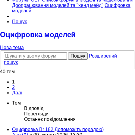
Доопрацювання моделей та "хенд мейд"
Оцифровка
моделей
Пошук
Оцифровка моделей
Нова тема
Пошук
Розширений
пошук
40 тем
1
2
Далі
Тем
Відповіді
Перегляди
Останнє повідомлення
Оцифровка Br 182 Допоможіть порадою)
AlexVV
»
09 лютого 2026, 13:30