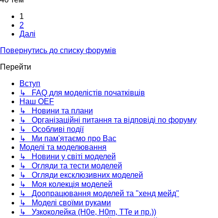
1
2
Далі
Повернутись до списку форумів
Перейти
Вступ
↳ FAQ для моделістів початківців
Наш OEF
↳ Новини та плани
↳ Організаційні питання та відповіді по форуму
↳ Особливі події
↳ Ми пам'ятаємо про Вас
Моделі та моделювання
↳ Новини у світі моделей
↳ Огляди та тести моделей
↳ Огляди ексклюзивних моделей
↳ Моя колекція моделей
↳ Доопрацювання моделей та "хенд мейд"
↳ Моделі своїми руками
↳ Узкоколейка (H0e, H0m, TTe и пр.))