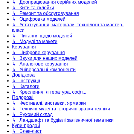
↳ Доопрацювання серійних моделей
↳ Кити та склейки
↳ Ремонт та обслуговування
↳ Оцифровка моделей
↳ Устаткування, матеріали, технології та мастер-
класи
↳ Питання щодо моделей
↳ Модулі та макети
Керування
↳ Цифрове керування
↳ Звуки для наших моделей
↳ Аналогове керування
↳ Універсальні компоненти
Довідкова
↳ Інструкції
↳ Каталоги
↳ Креслення, література, софт...
Подорожі
↳ Фестивалі, виставки, ярмарки
↳ Технічні музеї та історичні зразки техніки
↳ Рухомий склад
↳ Ландшафт та будівлі залізничної тематики
Купи-продай
↳ Блек-лист