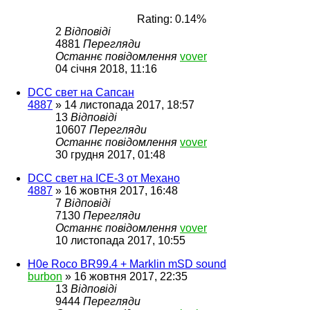
Rating: 0.14%
2
Відповіді
4881
Перегляди
Останнє повідомлення
vover
04 січня 2018, 11:16
DCC свет на Сапсан
4887
»
14 листопада 2017, 18:57
13
Відповіді
10607
Перегляди
Останнє повідомлення
vover
30 грудня 2017, 01:48
DCC свет на ICE-3 от Механо
4887
»
16 жовтня 2017, 16:48
7
Відповіді
7130
Перегляди
Останнє повідомлення
vover
10 листопада 2017, 10:55
H0e Roco BR99.4 + Marklin mSD sound
burbon
»
16 жовтня 2017, 22:35
13
Відповіді
9444
Перегляди