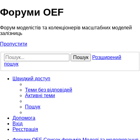
Форуми OEF
Форум моделістів та колекціонерів масштабних моделей
залізниць
Пропустити
Пошук
Розширений
пошук
Швидкий доступ
Теми без відповідей
Активні теми
Пошук
Допомога
Вхід
Реєстрація
Форуми OEF
Список форумів
Моделі та моделювання