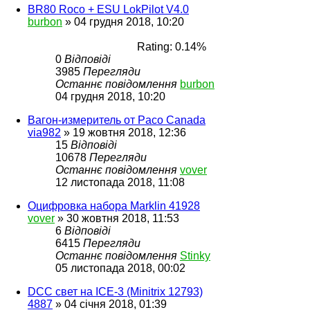
BR80 Roco + ESU LokPilot V4.0
burbon
»
04 грудня 2018, 10:20
Rating: 0.14%
0
Відповіді
3985
Перегляди
Останнє повідомлення
burbon
04 грудня 2018, 10:20
Вагон-измеритель от Paco Canada
via982
»
19 жовтня 2018, 12:36
15
Відповіді
10678
Перегляди
Останнє повідомлення
vover
12 листопада 2018, 11:08
Оцифровка набора Marklin 41928
vover
»
30 жовтня 2018, 11:53
6
Відповіді
6415
Перегляди
Останнє повідомлення
Stinky
05 листопада 2018, 00:02
DCC свет на ICE-3 (Minitrix 12793)
4887
»
04 січня 2018, 01:39