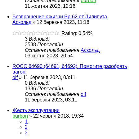
Останнє повідомлення
burbon
11 жовтня 2023, 12:16
Возвращение к жизни Бр-62 от Лилипута
Аскольд
»
12 березня 2023, 11:18
Rating: 0.54%
3
Відповіді
3538
Перегляди
Останнє повідомлення
Аскольд
03 квітня 2023, 20:54
ROCO 64690 (64691, 64692). Помогите разобрать
вагон
olf
»
11 березня 2023, 03:11
0
Відповіді
1336
Перегляди
Останнє повідомлення
olf
11 березня 2023, 03:11
Жесть эксплуатации
burbon
»
22 червня 2018, 19:34
1
2
3