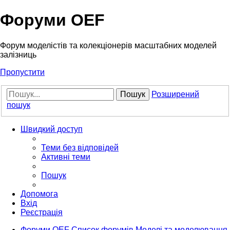
Форуми OEF
Форум моделістів та колекціонерів масштабних моделей
залізниць
Пропустити
Пошук
Розширений
пошук
Швидкий доступ
Теми без відповідей
Активні теми
Пошук
Допомога
Вхід
Реєстрація
Форуми OEF
Список форумів
Моделі та моделювання