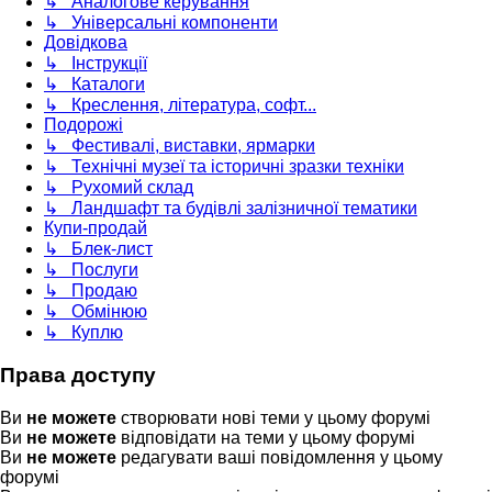
↳ Аналогове керування
↳ Універсальні компоненти
Довідкова
↳ Інструкції
↳ Каталоги
↳ Креслення, література, софт...
Подорожі
↳ Фестивалі, виставки, ярмарки
↳ Технічні музеї та історичні зразки техніки
↳ Рухомий склад
↳ Ландшафт та будівлі залізничної тематики
Купи-продай
↳ Блек-лист
↳ Послуги
↳ Продаю
↳ Обмінюю
↳ Куплю
Права доступу
Ви
не можете
створювати нові теми у цьому форумі
Ви
не можете
відповідати на теми у цьому форумі
Ви
не можете
редагувати ваші повідомлення у цьому
форумі