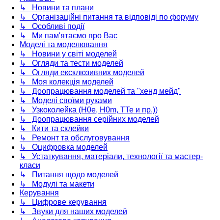
↳ Новини та плани
↳ Організаційні питання та відповіді по форуму
↳ Особливі події
↳ Ми пам'ятаємо про Вас
Моделі та моделювання
↳ Новини у світі моделей
↳ Огляди та тести моделей
↳ Огляди ексклюзивних моделей
↳ Моя колекція моделей
↳ Доопрацювання моделей та "хенд мейд"
↳ Моделі своїми руками
↳ Узкоколейка (H0e, H0m, TTe и пр.))
↳ Доопрацювання серійних моделей
↳ Кити та склейки
↳ Ремонт та обслуговування
↳ Оцифровка моделей
↳ Устаткування, матеріали, технології та мастер-
класи
↳ Питання щодо моделей
↳ Модулі та макети
Керування
↳ Цифрове керування
↳ Звуки для наших моделей