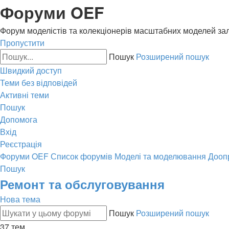
Форуми OEF
Форум моделістів та колекціонерів масштабних моделей за
Пропустити
Пошук
Розширений пошук
Швидкий доступ
Теми без відповідей
Активні теми
Пошук
Допомога
Вхід
Реєстрація
Форуми OEF
Список форумів
Моделі та моделювання
Дооп
Пошук
Ремонт та обслуговування
Нова тема
Пошук
Розширений пошук
37 тем