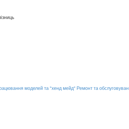
лізниць
рацювання моделей та "хенд мейд"
Ремонт та обслуговува