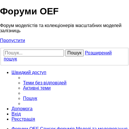
Форуми OEF
Форум моделістів та колекціонерів масштабних моделей
залізниць
Пропустити
Пошук
Розширений
пошук
Швидкий доступ
Теми без відповідей
Активні теми
Пошук
Допомога
Вхід
Реєстрація
Форуми OEF
Список форумів
Моделі та моделювання