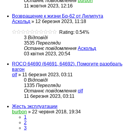
Останнє повідомлення
burbon
11 жовтня 2023, 12:16
Возвращение к жизни Бр-62 от Лилипута
Аскольд
»
12 березня 2023, 11:18
Rating: 0.54%
3
Відповіді
3535
Перегляди
Останнє повідомлення
Аскольд
03 квітня 2023, 20:54
ROCO 64690 (64691, 64692). Помогите разобрать
вагон
olf
»
11 березня 2023, 03:11
0
Відповіді
1335
Перегляди
Останнє повідомлення
olf
11 березня 2023, 03:11
Жесть эксплуатации
burbon
»
22 червня 2018, 19:34
1
2
3