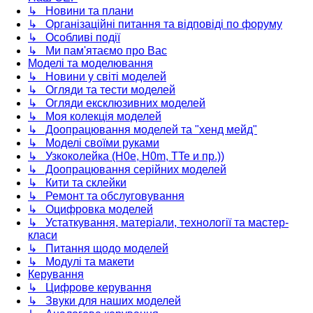
↳ Новини та плани
↳ Організаційні питання та відповіді по форуму
↳ Особливі події
↳ Ми пам'ятаємо про Вас
Моделі та моделювання
↳ Новини у світі моделей
↳ Огляди та тести моделей
↳ Огляди ексклюзивних моделей
↳ Моя колекція моделей
↳ Доопрацювання моделей та "хенд мейд"
↳ Моделі своїми руками
↳ Узкоколейка (H0e, H0m, TTe и пр.))
↳ Доопрацювання серійних моделей
↳ Кити та склейки
↳ Ремонт та обслуговування
↳ Оцифровка моделей
↳ Устаткування, матеріали, технології та мастер-
класи
↳ Питання щодо моделей
↳ Модулі та макети
Керування
↳ Цифрове керування
↳ Звуки для наших моделей