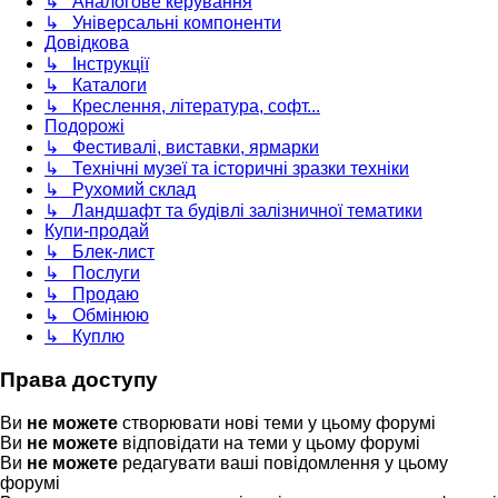
↳ Аналогове керування
↳ Універсальні компоненти
Довідкова
↳ Інструкції
↳ Каталоги
↳ Креслення, література, софт...
Подорожі
↳ Фестивалі, виставки, ярмарки
↳ Технічні музеї та історичні зразки техніки
↳ Рухомий склад
↳ Ландшафт та будівлі залізничної тематики
Купи-продай
↳ Блек-лист
↳ Послуги
↳ Продаю
↳ Обмінюю
↳ Куплю
Права доступу
Ви
не можете
створювати нові теми у цьому форумі
Ви
не можете
відповідати на теми у цьому форумі
Ви
не можете
редагувати ваші повідомлення у цьому
форумі