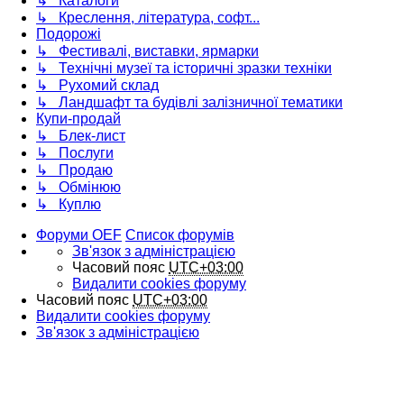
↳ Каталоги
↳ Креслення, література, софт...
Подорожі
↳ Фестивалі, виставки, ярмарки
↳ Технічні музеї та історичні зразки техніки
↳ Рухомий склад
↳ Ландшафт та будівлі залізничної тематики
Купи-продай
↳ Блек-лист
↳ Послуги
↳ Продаю
↳ Обмінюю
↳ Куплю
Форуми OEF
Список форумів
Зв'язок з адміністрацією
Часовий пояс
UTC+03:00
Видалити cookies форуму
Часовий пояс
UTC+03:00
Видалити cookies форуму
Зв'язок з адміністрацією