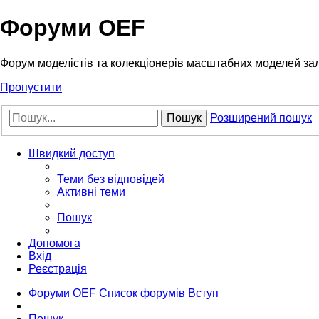
Форуми OEF
Форум моделістів та колекціонерів масштабних моделей за
Пропустити
Пошук
Розширений пошук
Швидкий доступ
Теми без відповідей
Активні теми
Пошук
Допомога
Вхід
Реєстрація
Форуми OEF
Список форумів
Вступ
Пошук