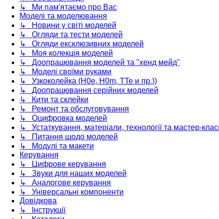
↳ Ми пам'ятаємо про Вас
Моделі та моделювання
↳ Новини у світі моделей
↳ Огляди та тести моделей
↳ Огляди ексклюзивних моделей
↳ Моя колекція моделей
↳ Доопрацювання моделей та "хенд мейд"
↳ Моделі своїми руками
↳ Узкоколейка (H0e, H0m, TTe и пр.))
↳ Доопрацювання серійних моделей
↳ Кити та склейки
↳ Ремонт та обслуговування
↳ Оцифровка моделей
↳ Устаткування, матеріали, технології та мастер-клас
↳ Питання щодо моделей
↳ Модулі та макети
Керування
↳ Цифрове керування
↳ Звуки для наших моделей
↳ Аналогове керування
↳ Універсальні компоненти
Довідкова
↳ Інструкції