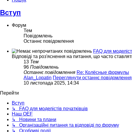
Вступ
Форум
Тем
Повідомлень
Останнє повідомлення
FAQ для моделіст
Відповіді та роз'яснення на питання, що часто ставлят
13
Тем
96
Повідомлень
Останнє повідомлення
Re: Колёсные формулы
Alan_Lopatin
Переглянути останнє повідомлення
10 листопада 2025, 14:34
Перейти
Вступ
↳ FAQ для моделістів початківців
Наш OEF
↳ Новини та плани
↳ Організаційні питання та відповіді по форуму
↳ Особливі події