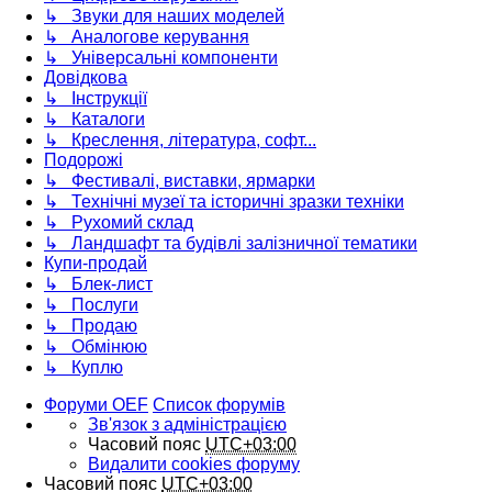
↳ Звуки для наших моделей
↳ Аналогове керування
↳ Універсальні компоненти
Довідкова
↳ Інструкції
↳ Каталоги
↳ Креслення, література, софт...
Подорожі
↳ Фестивалі, виставки, ярмарки
↳ Технічні музеї та історичні зразки техніки
↳ Рухомий склад
↳ Ландшафт та будівлі залізничної тематики
Купи-продай
↳ Блек-лист
↳ Послуги
↳ Продаю
↳ Обмінюю
↳ Куплю
Форуми OEF
Список форумів
Зв'язок з адміністрацією
Часовий пояс
UTC+03:00
Видалити cookies форуму
Часовий пояс
UTC+03:00