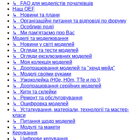
↳ FAQ для моделістів початківців
Наш OEF
↳ Новини та плани
↳ Організаційні питання та відповіді по форуму
↳ Особливі події
↳ Ми пам'ятаємо про Вас
Моделі та моделювання
↳ Новини у світі моделей
↳ Огляди та тести моделей
↳ Огляди ексклюзивних моделей
↳ Моя колекція моделей
↳ Доопрацювання моделей та "хенд мейд"
↳ Моделі своїми руками
↳ Узкоколейка (H0e, H0m, TTe и пр.))
↳ Доопрацювання серійних моделей
↳ Кити та склейки
↳ Ремонт та обслуговування
↳ Оцифровка моделей
↳ Устаткування, матеріали, технології та мастер-
класи
↳ Питання щодо моделей
↳ Модулі та макети
Керування
↳ Цифрове керування