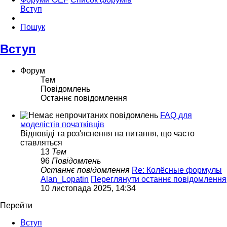
Вступ
Пошук
Вступ
Форум
Тем
Повідомлень
Останнє повідомлення
FAQ для
моделістів початківців
Відповіді та роз'яснення на питання, що часто
ставляться
13
Тем
96
Повідомлень
Останнє повідомлення
Re: Колёсные формулы
Alan_Lopatin
Переглянути останнє повідомлення
10 листопада 2025, 14:34
Перейти
Вступ