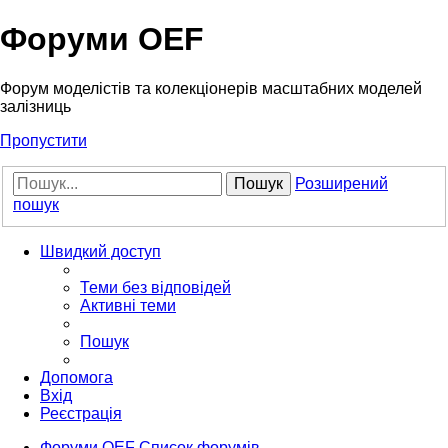
Форуми OEF
Форум моделістів та колекціонерів масштабних моделей
залізниць
Пропустити
Пошук
Розширений
пошук
Швидкий доступ
Теми без відповідей
Активні теми
Пошук
Допомога
Вхід
Реєстрація
Форуми OEF
Список форумів