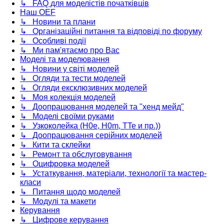
↳ FAQ для моделістів початківців
Наш OEF
↳ Новини та плани
↳ Організаційні питання та відповіді по форуму
↳ Особливі події
↳ Ми пам'ятаємо про Вас
Моделі та моделювання
↳ Новини у світі моделей
↳ Огляди та тести моделей
↳ Огляди ексклюзивних моделей
↳ Моя колекція моделей
↳ Доопрацювання моделей та "хенд мейд"
↳ Моделі своїми руками
↳ Узкоколейка (H0e, H0m, TTe и пр.))
↳ Доопрацювання серійних моделей
↳ Кити та склейки
↳ Ремонт та обслуговування
↳ Оцифровка моделей
↳ Устаткування, матеріали, технології та мастер-
класи
↳ Питання щодо моделей
↳ Модулі та макети
Керування
↳ Цифрове керування