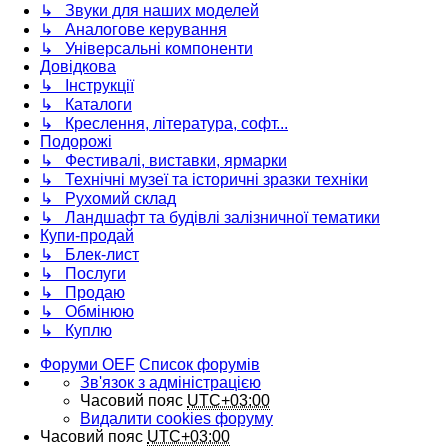
↳ Звуки для наших моделей
↳ Аналогове керування
↳ Універсальні компоненти
Довідкова
↳ Інструкції
↳ Каталоги
↳ Креслення, література, софт...
Подорожі
↳ Фестивалі, виставки, ярмарки
↳ Технічні музеї та історичні зразки техніки
↳ Рухомий склад
↳ Ландшафт та будівлі залізничної тематики
Купи-продай
↳ Блек-лист
↳ Послуги
↳ Продаю
↳ Обмінюю
↳ Куплю
Форуми OEF
Список форумів
Зв'язок з адміністрацією
Часовий пояс
UTC+03:00
Видалити cookies форуму
Часовий пояс
UTC+03:00