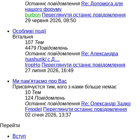
Останнє повідомлення
Re: Допомога для
нашого форуму
burbon
Переглянути останнє повідомлення
29 червня 2026, 08:50
Особливі події
Вітальня
107
Тем
4479
Повідомлень
Останнє повідомлення
Re: Александра
/sashurik/ с Д…
ІгорНо
Переглянути останнє повідомлення
27 липня 2026, 16:49
Ми пам'ятаємо про Вас
Присвячуєтся тим, кого з нами більше немає
10
Тем
124
Повідомлень
Останнє повідомлення
Re: Олександр Задко
Fmodel
Переглянути останнє повідомлення
02 січня 2026, 13:37
Перейти
Вступ