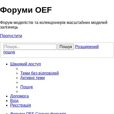
Форуми OEF
Форум моделістів та колекціонерів масштабних моделей
залізниць
Пропустити
Пошук
Розширений
пошук
Швидкий доступ
Теми без відповідей
Активні теми
Пошук
Допомога
Вхід
Реєстрація
Форуми OEF
Список форумів