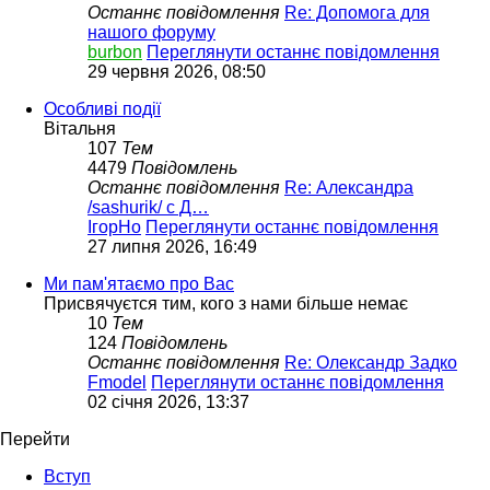
Останнє повідомлення
Re: Допомога для
нашого форуму
burbon
Переглянути останнє повідомлення
29 червня 2026, 08:50
Особливі події
Вітальня
107
Тем
4479
Повідомлень
Останнє повідомлення
Re: Александра
/sashurik/ с Д…
ІгорНо
Переглянути останнє повідомлення
27 липня 2026, 16:49
Ми пам'ятаємо про Вас
Присвячуєтся тим, кого з нами більше немає
10
Тем
124
Повідомлень
Останнє повідомлення
Re: Олександр Задко
Fmodel
Переглянути останнє повідомлення
02 січня 2026, 13:37
Перейти
Вступ