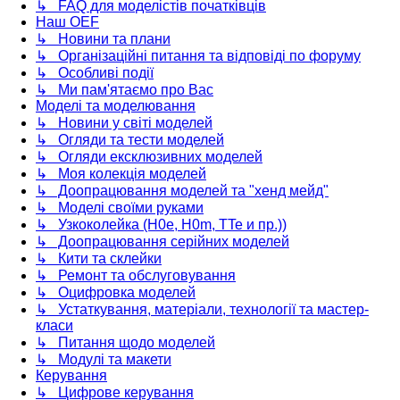
↳ FAQ для моделістів початківців
Наш OEF
↳ Новини та плани
↳ Організаційні питання та відповіді по форуму
↳ Особливі події
↳ Ми пам'ятаємо про Вас
Моделі та моделювання
↳ Новини у світі моделей
↳ Огляди та тести моделей
↳ Огляди ексклюзивних моделей
↳ Моя колекція моделей
↳ Доопрацювання моделей та "хенд мейд"
↳ Моделі своїми руками
↳ Узкоколейка (H0e, H0m, TTe и пр.))
↳ Доопрацювання серійних моделей
↳ Кити та склейки
↳ Ремонт та обслуговування
↳ Оцифровка моделей
↳ Устаткування, матеріали, технології та мастер-
класи
↳ Питання щодо моделей
↳ Модулі та макети
Керування
↳ Цифрове керування