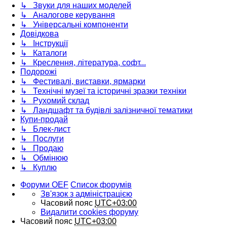
↳ Звуки для наших моделей
↳ Аналогове керування
↳ Універсальні компоненти
Довідкова
↳ Інструкції
↳ Каталоги
↳ Креслення, література, софт...
Подорожі
↳ Фестивалі, виставки, ярмарки
↳ Технічні музеї та історичні зразки техніки
↳ Рухомий склад
↳ Ландшафт та будівлі залізничної тематики
Купи-продай
↳ Блек-лист
↳ Послуги
↳ Продаю
↳ Обмінюю
↳ Куплю
Форуми OEF
Список форумів
Зв'язок з адміністрацією
Часовий пояс
UTC+03:00
Видалити cookies форуму
Часовий пояс
UTC+03:00