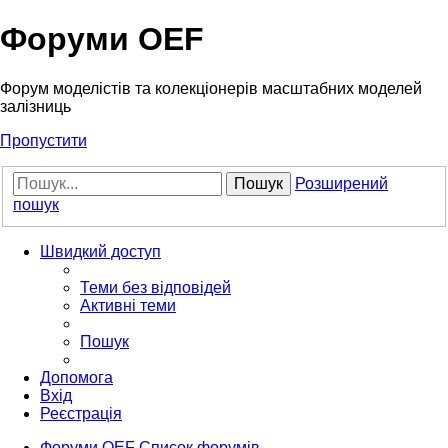
Форуми OEF
Форум моделістів та колекціонерів масштабних моделей
залізниць
Пропустити
Пошук
Розширений
пошук
Швидкий доступ
Теми без відповідей
Активні теми
Пошук
Допомога
Вхід
Реєстрація
Форуми OEF
Список форумів