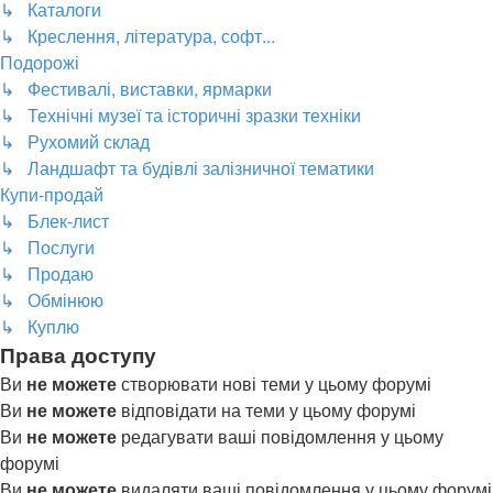
↳ Каталоги
↳ Креслення, література, софт...
Подорожі
↳ Фестивалі, виставки, ярмарки
↳ Технічні музеї та історичні зразки техніки
↳ Рухомий склад
↳ Ландшафт та будівлі залізничної тематики
Купи-продай
↳ Блек-лист
↳ Послуги
↳ Продаю
↳ Обмінюю
↳ Куплю
Права доступу
Ви
не можете
створювати нові теми у цьому форумі
Ви
не можете
відповідати на теми у цьому форумі
Ви
не можете
редагувати ваші повідомлення у цьому
форумі
Ви
не можете
видаляти ваші повідомлення у цьому форумі