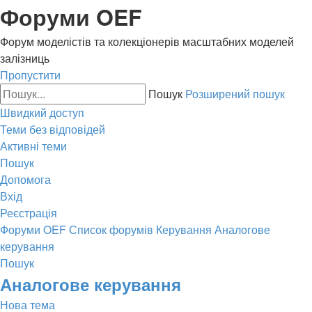
Форуми OEF
Форум моделістів та колекціонерів масштабних моделей
залізниць
Пропустити
Пошук
Розширений пошук
Швидкий доступ
Теми без відповідей
Активні теми
Пошук
Допомога
Вхід
Реєстрація
Форуми OEF
Список форумів
Керування
Аналогове
керування
Пошук
Аналогове керування
Нова тема