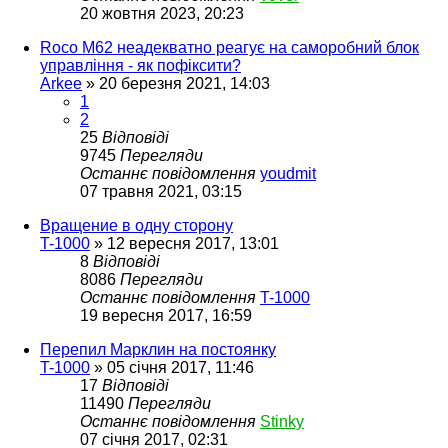
20 жовтня 2023, 20:23
Roco М62 неадекватно реагує на саморобний блок
управління - як пофіксити?
Arkee
»
20 березня 2021, 14:03
1
2
25
Відповіді
9745
Перегляди
Останнє повідомлення
youdmit
07 травня 2021, 03:15
Вращение в одну сторону
T-1000
»
12 вересня 2017, 13:01
8
Відповіді
8086
Перегляди
Останнє повідомлення
T-1000
19 вересня 2017, 16:59
Перепил Марклин на постоянку
T-1000
»
05 січня 2017, 11:46
17
Відповіді
11490
Перегляди
Останнє повідомлення
Stinky
07 січня 2017, 02:31