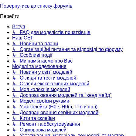
Повернутись до списку форумів
Перейти
Вступ
↳ FAQ для моделістів початківців
Наш OEF
↳ Новини та плани
↳ Організаційні питання та відповіді по форуму
↳ Особливі події
↳ Ми пам'ятаємо про Вас
Моделі та моделювання
↳ Новини у світі моделей
↳ Огляди та тести моделей
↳ Огляди ексклюзивних моделей
↳ Моя колекція моделей
↳ Доопрацювання моделей та "хенд мейд"
↳ Моделі своїми руками
↳ Узкоколейка (H0e, H0m, TTe и пр.))
↳ Доопрацювання серійних моделей
↳ Кити та склейки
↳ Ремонт та обслуговування
↳ Оцифровка моделей
↳ Устаткування, матеріали, технології та мастер-