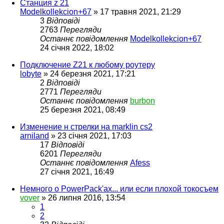
Станция z 21
Modelkollekcion+67
»
17 травня 2021, 21:29
3
Відповіді
2763
Перегляди
Останнє повідомлення
Modelkollekcion+67
24 січня 2022, 18:02
Подключение Z21 к любому роутеру
lobyte
»
24 березня 2021, 17:21
2
Відповіді
2771
Перегляди
Останнє повідомлення
burbon
25 березня 2021, 08:49
Изменение н стрелки на marklin cs2
arniland
»
23 січня 2021, 17:03
17
Відповіді
6201
Перегляди
Останнє повідомлення
Afess
27 січня 2021, 16:49
Немного о PowerPack'ах... или если плохой токосъем
vover
»
26 липня 2016, 13:54
1
2