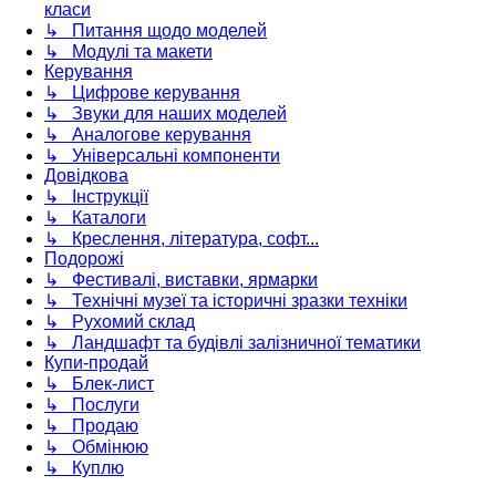
класи
↳ Питання щодо моделей
↳ Модулі та макети
Керування
↳ Цифрове керування
↳ Звуки для наших моделей
↳ Аналогове керування
↳ Універсальні компоненти
Довідкова
↳ Інструкції
↳ Каталоги
↳ Креслення, література, софт...
Подорожі
↳ Фестивалі, виставки, ярмарки
↳ Технічні музеї та історичні зразки техніки
↳ Рухомий склад
↳ Ландшафт та будівлі залізничної тематики
Купи-продай
↳ Блек-лист
↳ Послуги
↳ Продаю
↳ Обмінюю
↳ Куплю