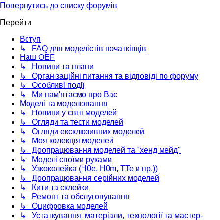
Повернутись до списку форумів
Перейти
Вступ
↳ FAQ для моделістів початківців
Наш OEF
↳ Новини та плани
↳ Організаційні питання та відповіді по форуму
↳ Особливі події
↳ Ми пам'ятаємо про Вас
Моделі та моделювання
↳ Новини у світі моделей
↳ Огляди та тести моделей
↳ Огляди ексклюзивних моделей
↳ Моя колекція моделей
↳ Доопрацювання моделей та "хенд мейд"
↳ Моделі своїми руками
↳ Узкоколейка (H0e, H0m, TTe и пр.))
↳ Доопрацювання серійних моделей
↳ Кити та склейки
↳ Ремонт та обслуговування
↳ Оцифровка моделей
↳ Устаткування, матеріали, технології та мастер-