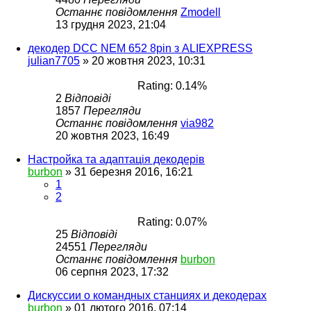
Останнє повідомлення
Zmodell
13 грудня 2023, 21:04
декодер DCC NEM 652 8pin з ALIEXPRESS
julian7705
»
20 жовтня 2023, 10:31
Rating: 0.14%
2
Відповіді
1857
Перегляди
Останнє повідомлення
via982
20 жовтня 2023, 16:49
Настройка та адаптація декодерів
burbon
»
31 березня 2016, 16:21
1
2
Rating: 0.07%
25
Відповіді
24551
Перегляди
Останнє повідомлення
burbon
06 серпня 2023, 17:32
Дискуссии о командных станциях и декодерах
burbon
»
01 лютого 2016, 07:14