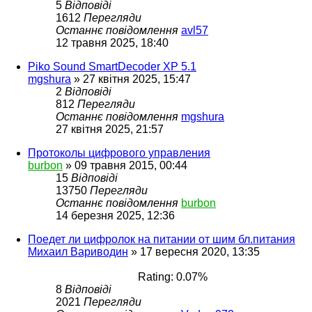
5
Відповіді
1612
Перегляди
Останнє повідомлення
avl57
12 травня 2025, 18:40
Piko Sound SmartDecoder XP 5.1
mgshura
»
27 квітня 2025, 15:47
2
Відповіді
812
Перегляди
Останнє повідомлення
mgshura
27 квітня 2025, 21:57
Протоколы цифрового управления
burbon
»
09 травня 2015, 00:44
15
Відповіді
13750
Перегляди
Останнє повідомлення
burbon
14 березня 2025, 12:36
Поедет ли цифролок на питании от шим бл.питания
Михаил Вариводин
»
17 вересня 2020, 13:35
Rating: 0.07%
8
Відповіді
2021
Перегляди