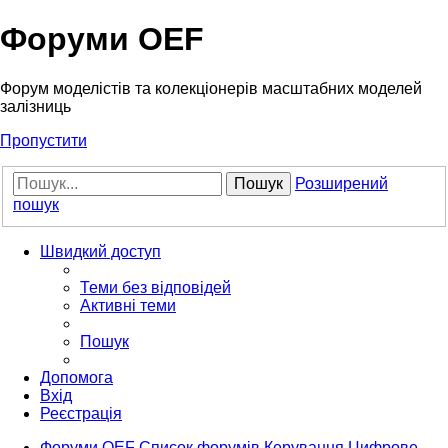
Форуми OEF
Форум моделістів та колекціонерів масштабних моделей
залізниць
Пропустити
Пошук
Розширений
пошук
Швидкий доступ
Теми без відповідей
Активні теми
Пошук
Допомога
Вхід
Реєстрація
Форуми OEF
Список форумів
Керування
Цифрове