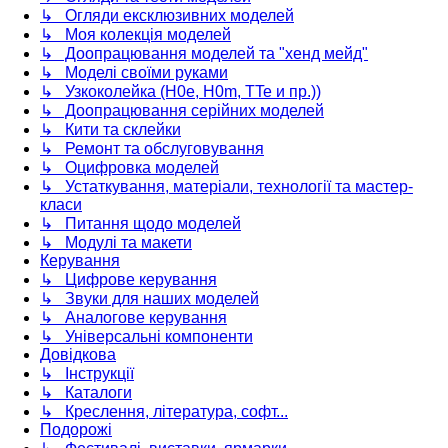
↳ Огляди ексклюзивних моделей
↳ Моя колекція моделей
↳ Доопрацювання моделей та "хенд мейд"
↳ Моделі своїми руками
↳ Узкоколейка (H0e, H0m, TTe и пр.))
↳ Доопрацювання серійних моделей
↳ Кити та склейки
↳ Ремонт та обслуговування
↳ Оцифровка моделей
↳ Устаткування, матеріали, технології та мастер-
класи
↳ Питання щодо моделей
↳ Модулі та макети
Керування
↳ Цифрове керування
↳ Звуки для наших моделей
↳ Аналогове керування
↳ Універсальні компоненти
Довідкова
↳ Інструкції
↳ Каталоги
↳ Креслення, література, софт...
Подорожі