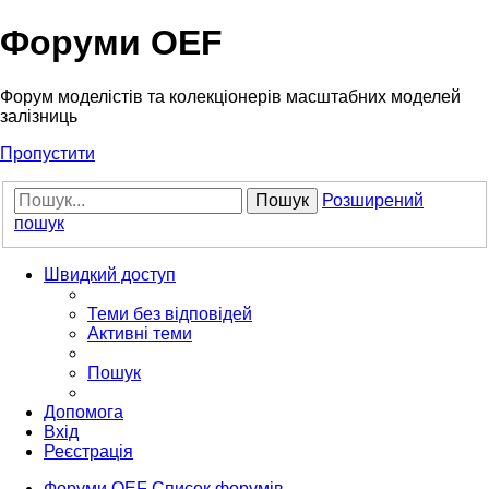
Форуми OEF
Форум моделістів та колекціонерів масштабних моделей
залізниць
Пропустити
Пошук
Розширений
пошук
Швидкий доступ
Теми без відповідей
Активні теми
Пошук
Допомога
Вхід
Реєстрація
Форуми OEF
Список форумів