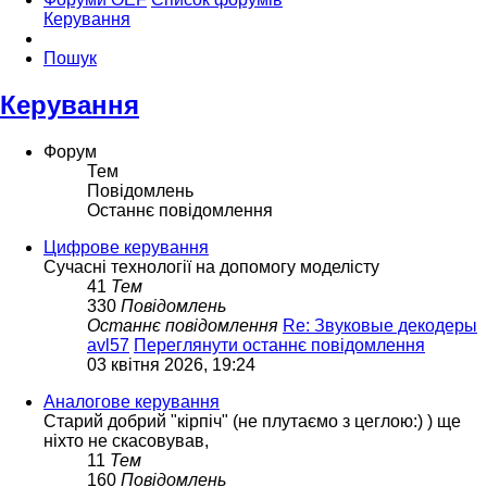
Керування
Пошук
Керування
Форум
Тем
Повідомлень
Останнє повідомлення
Цифрове керування
Сучасні технології на допомогу моделісту
41
Тем
330
Повідомлень
Останнє повідомлення
Re: Звуковые декодеры
avl57
Переглянути останнє повідомлення
03 квітня 2026, 19:24
Аналогове керування
Старий добрий "кірпіч" (не плутаємо з цеглою:) ) ще
ніхто не скасовував,
11
Тем
160
Повідомлень