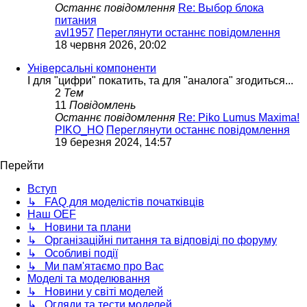
Останнє повідомлення
Re: Выбор блока
питания
avl1957
Переглянути останнє повідомлення
18 червня 2026, 20:02
Універсальні компоненти
І для "цифри" покатить, та для "аналога" згодиться...
2
Тем
11
Повідомлень
Останнє повідомлення
Re: Piko Lumus Maxima!
PIKO_HO
Переглянути останнє повідомлення
19 березня 2024, 14:57
Перейти
Вступ
↳ FAQ для моделістів початківців
Наш OEF
↳ Новини та плани
↳ Організаційні питання та відповіді по форуму
↳ Особливі події
↳ Ми пам'ятаємо про Вас
Моделі та моделювання
↳ Новини у світі моделей
↳ Огляди та тести моделей