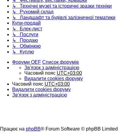
↳ Фестивалі, виставки, ярмарки
↳ Технічні музеї та історичні зразки техніки
↳ Рухомий склад
↳ Ландшафт та будівлі залізничної тематики
Купи-продай
↳ Блек-лист
↳ Послуги
↳ Продаю
↳ Обмінюю
↳ Куплю
Форуми OEF
Список форумів
Зв'язок з адміністрацією
Часовий пояс
UTC+03:00
Видалити cookies форуму
Часовий пояс
UTC+03:00
Видалити cookies форуму
Зв'язок з адміністрацією
Працює на
phpBB
® Forum Software © phpBB Limited