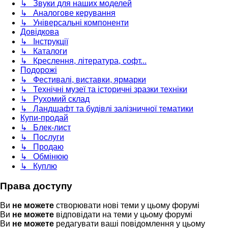
↳ Звуки для наших моделей
↳ Аналогове керування
↳ Універсальні компоненти
Довідкова
↳ Інструкції
↳ Каталоги
↳ Креслення, література, софт...
Подорожі
↳ Фестивалі, виставки, ярмарки
↳ Технічні музеї та історичні зразки техніки
↳ Рухомий склад
↳ Ландшафт та будівлі залізничної тематики
Купи-продай
↳ Блек-лист
↳ Послуги
↳ Продаю
↳ Обмінюю
↳ Куплю
Права доступу
Ви
не можете
створювати нові теми у цьому форумі
Ви
не можете
відповідати на теми у цьому форумі
Ви
не можете
редагувати ваші повідомлення у цьому