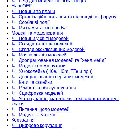
↳ FAQ для моделістів початківців
Наш OEF
↳ Новини та плани
↳ Організаційні питання та відповіді по форуму
↳ Особливі події
↳ Ми пам'ятаємо про Вас
Моделі та моделювання
↳ Новини у світі моделей
↳ Огляди та тести моделей
↳ Огляди ексклюзивних моделей
↳ Моя колекція моделей
↳ Доопрацювання моделей та "хенд мейд"
↳ Моделі своїми руками
↳ Узкоколейка (H0e, H0m, TTe и пр.))
↳ Доопрацювання серійних моделей
↳ Кити та склейки
↳ Ремонт та обслуговування
↳ Оцифровка моделей
↳ Устаткування, матеріали, технології та мастер-
класи
↳ Питання щодо моделей
↳ Модулі та макети
Керування
↳ Цифрове керування