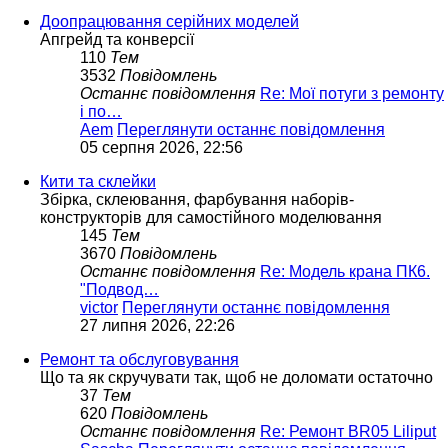
Доопрацювання серійних моделей
Апгрейд та конверсії
110
Тем
3532
Повідомлень
Останнє повідомлення
Re: Мої потуги з ремонту
і по…
Aem
Переглянути останнє повідомлення
05 серпня 2026, 22:56
Кити та склейки
Збірка, склеювання, фарбування наборів-
конструкторів для самостійного моделювання
145
Тем
3670
Повідомлень
Останнє повідомлення
Re: Модель крана ПК6.
"Подвод…
victor
Переглянути останнє повідомлення
27 липня 2026, 22:26
Ремонт та обслуговування
Що та як скручувати так, щоб не доломати остаточно
37
Тем
620
Повідомлень
Останнє повідомлення
Re: Ремонт BR05 Liliput