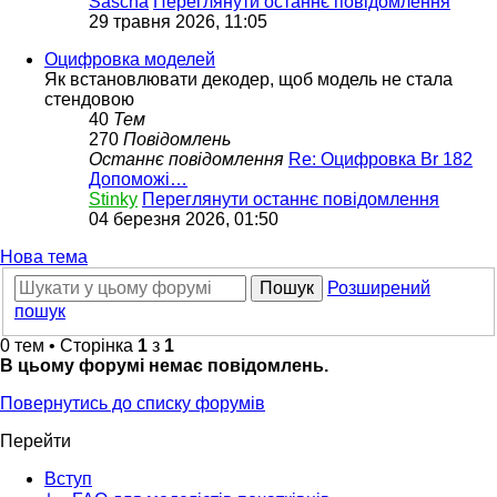
Sascha
Переглянути останнє повідомлення
29 травня 2026, 11:05
Оцифровка моделей
Як встановлювати декодер, щоб модель не стала
стендовою
40
Тем
270
Повідомлень
Останнє повідомлення
Re: Оцифровка Br 182
Допоможі…
Stinky
Переглянути останнє повідомлення
04 березня 2026, 01:50
Нова тема
Пошук
Розширений
пошук
0 тем • Сторінка
1
з
1
В цьому форумі немає повідомлень.
Повернутись до списку форумів
Перейти
Вступ