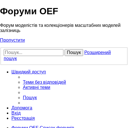
Форуми OEF
Форум моделістів та колекціонерів масштабних моделей
залізниць
Пропустити
Пошук
Розширений
пошук
Швидкий доступ
Теми без відповідей
Активні теми
Пошук
Допомога
Вхід
Реєстрація
Форуми OEF
Список форумів