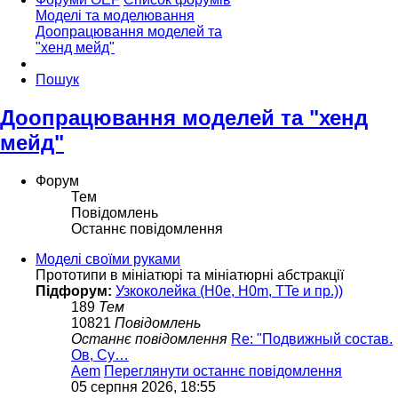
Моделі та моделювання
Доопрацювання моделей та
"хенд мейд"
Пошук
Доопрацювання моделей та "хенд
мейд"
Форум
Тем
Повідомлень
Останнє повідомлення
Моделі своїми руками
Прототипи в мініатюрі та мініатюрні абстракції
Підфорум:
Узкоколейка (H0e, H0m, TTe и пр.))
189
Тем
10821
Повідомлень
Останнє повідомлення
Re: "Подвижный состав.
Ов, Су…
Aem
Переглянути останнє повідомлення
05 серпня 2026, 18:55