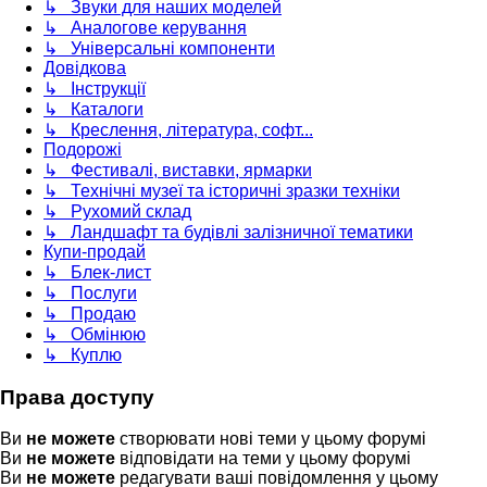
↳ Звуки для наших моделей
↳ Аналогове керування
↳ Універсальні компоненти
Довідкова
↳ Інструкції
↳ Каталоги
↳ Креслення, література, софт...
Подорожі
↳ Фестивалі, виставки, ярмарки
↳ Технічні музеї та історичні зразки техніки
↳ Рухомий склад
↳ Ландшафт та будівлі залізничної тематики
Купи-продай
↳ Блек-лист
↳ Послуги
↳ Продаю
↳ Обмінюю
↳ Куплю
Права доступу
Ви
не можете
створювати нові теми у цьому форумі
Ви
не можете
відповідати на теми у цьому форумі
Ви
не можете
редагувати ваші повідомлення у цьому