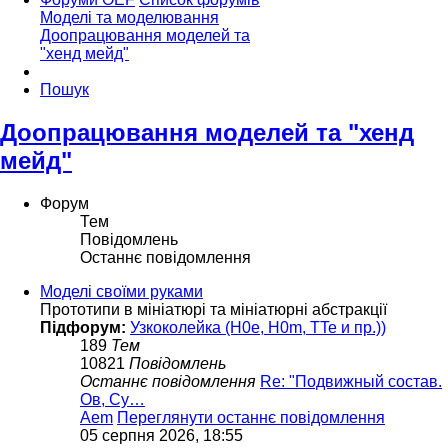
Моделі та моделювання
Доопрацювання моделей та
"хенд мейд"
Пошук
Доопрацювання моделей та "хенд
мейд"
Форум
Тем
Повідомлень
Останнє повідомлення
Моделі своїми руками
Прототипи в мініатюрі та мініатюрні абстракції
Підфорум:
Узкоколейка (H0e, H0m, TTe и пр.))
189
Тем
10821
Повідомлень
Останнє повідомлення
Re: "Подвижный состав.
Ов, Су…
Aem
Переглянути останнє повідомлення
05 серпня 2026, 18:55