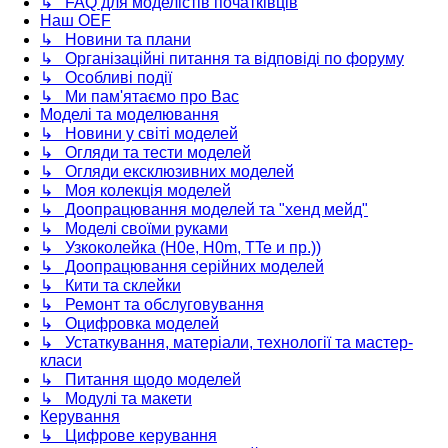
↳ FAQ для моделістів початківців
Наш OEF
↳ Новини та плани
↳ Організаційні питання та відповіді по форуму
↳ Особливі події
↳ Ми пам'ятаємо про Вас
Моделі та моделювання
↳ Новини у світі моделей
↳ Огляди та тести моделей
↳ Огляди ексклюзивних моделей
↳ Моя колекція моделей
↳ Доопрацювання моделей та "хенд мейд"
↳ Моделі своїми руками
↳ Узкоколейка (H0e, H0m, TTe и пр.))
↳ Доопрацювання серійних моделей
↳ Кити та склейки
↳ Ремонт та обслуговування
↳ Оцифровка моделей
↳ Устаткування, матеріали, технології та мастер-
класи
↳ Питання щодо моделей
↳ Модулі та макети
Керування
↳ Цифрове керування