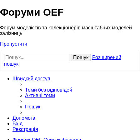
Форуми OEF
Форум моделістів та колекціонерів масштабних моделей
залізниць
Пропустити
Пошук
Розширений
пошук
Швидкий доступ
Теми без відповідей
Активні теми
Пошук
Допомога
Вхід
Реєстрація
Форуми OEF
Список форумів