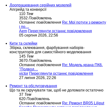
Доопрацювання серійних моделей
Апгрейд та конверсії
110
Тем
3532
Повідомлень
Останнє повідомлення
Re: Мої потуги з ремонту
і по…
Aem
Переглянути останнє повідомлення
05 серпня 2026, 22:56
Кити та склейки
Збірка, склеювання, фарбування наборів-
конструкторів для самостійного моделювання
145
Тем
3670
Повідомлень
Останнє повідомлення
Re: Модель крана ПК6.
"Подвод…
victor
Переглянути останнє повідомлення
27 липня 2026, 22:26
Ремонт та обслуговування
Що та як скручувати так, щоб не доломати остаточно
37
Тем
620
Повідомлень
Останнє повідомлення
Re: Ремонт BR05 Liliput