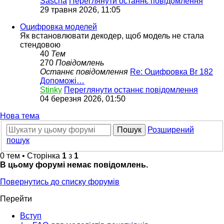
Sascha
Переглянути останнє повідомлення
29 травня 2026, 11:05
Оцифровка моделей
Як встановлювати декодер, щоб модель не стала
стендовою
40
Тем
270
Повідомлень
Останнє повідомлення
Re: Оцифровка Br 182
Допоможі…
Stinky
Переглянути останнє повідомлення
04 березня 2026, 01:50
Нова тема
Пошук
Розширений
пошук
0 тем • Сторінка
1
з
1
В цьому форумі немає повідомлень.
Повернутись до списку форумів
Перейти
Вступ