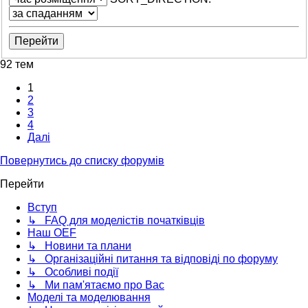
92 тем
1
2
3
4
Далі
Повернутись до списку форумів
Перейти
Вступ
↳ FAQ для моделістів початківців
Наш OEF
↳ Новини та плани
↳ Організаційні питання та відповіді по форуму
↳ Особливі події
↳ Ми пам'ятаємо про Вас
Моделі та моделювання