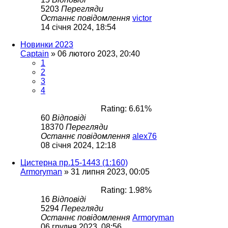
5203
Перегляди
Останнє повідомлення
victor
14 січня 2024, 18:54
Новинки 2023
Captain
»
06 лютого 2023, 20:40
1
2
3
4
Rating: 6.61%
60
Відповіді
18370
Перегляди
Останнє повідомлення
alex76
08 січня 2024, 12:18
Цистерна пр.15-1443 (1:160)
Armoryman
»
31 липня 2023, 00:05
Rating: 1.98%
16
Відповіді
5294
Перегляди
Останнє повідомлення
Armoryman
06 грудня 2023, 08:56