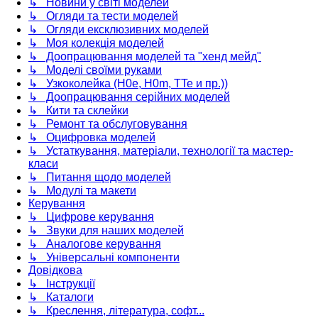
↳ Новини у світі моделей
↳ Огляди та тести моделей
↳ Огляди ексклюзивних моделей
↳ Моя колекція моделей
↳ Доопрацювання моделей та "хенд мейд"
↳ Моделі своїми руками
↳ Узкоколейка (H0e, H0m, TTe и пр.))
↳ Доопрацювання серійних моделей
↳ Кити та склейки
↳ Ремонт та обслуговування
↳ Оцифровка моделей
↳ Устаткування, матеріали, технології та мастер-
класи
↳ Питання щодо моделей
↳ Модулі та макети
Керування
↳ Цифрове керування
↳ Звуки для наших моделей
↳ Аналогове керування
↳ Універсальні компоненти
Довідкова
↳ Інструкції
↳ Каталоги
↳ Креслення, література, софт...