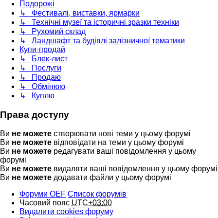
Подорожі
↳ Фестивалі, виставки, ярмарки
↳ Технічні музеї та історичні зразки техніки
↳ Рухомий склад
↳ Ландшафт та будівлі залізничної тематики
Купи-продай
↳ Блек-лист
↳ Послуги
↳ Продаю
↳ Обмінюю
↳ Куплю
Права доступу
Ви
не можете
створювати нові теми у цьому форумі
Ви
не можете
відповідати на теми у цьому форумі
Ви
не можете
редагувати ваші повідомлення у цьому
форумі
Ви
не можете
видаляти ваші повідомлення у цьому форумі
Ви
не можете
додавати файли у цьому форумі
Форуми OEF
Список форумів
Часовий пояс
UTC+03:00
Видалити cookies форуму