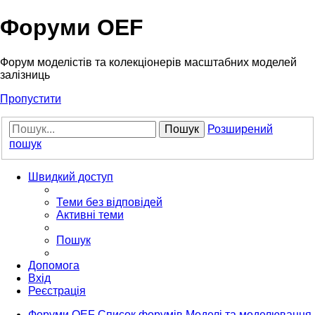
Форуми OEF
Форум моделістів та колекціонерів масштабних моделей
залізниць
Пропустити
Пошук
Розширений
пошук
Швидкий доступ
Теми без відповідей
Активні теми
Пошук
Допомога
Вхід
Реєстрація
Форуми OEF
Список форумів
Моделі та моделювання