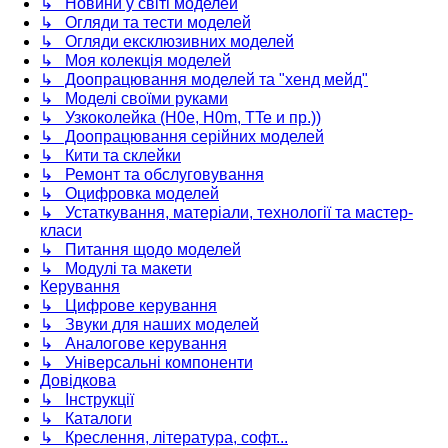
↳ Новини у світі моделей
↳ Огляди та тести моделей
↳ Огляди ексклюзивних моделей
↳ Моя колекція моделей
↳ Доопрацювання моделей та "хенд мейд"
↳ Моделі своїми руками
↳ Узкоколейка (H0e, H0m, TTe и пр.))
↳ Доопрацювання серійних моделей
↳ Кити та склейки
↳ Ремонт та обслуговування
↳ Оцифровка моделей
↳ Устаткування, матеріали, технології та мастер-
класи
↳ Питання щодо моделей
↳ Модулі та макети
Керування
↳ Цифрове керування
↳ Звуки для наших моделей
↳ Аналогове керування
↳ Універсальні компоненти
Довідкова
↳ Інструкції
↳ Каталоги
↳ Креслення, література, софт...