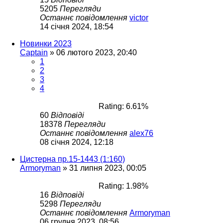
5205
Перегляди
Останнє повідомлення
victor
14 січня 2024, 18:54
Новинки 2023
Captain
»
06 лютого 2023, 20:40
1
2
3
4
Rating: 6.61%
60
Відповіді
18378
Перегляди
Останнє повідомлення
alex76
08 січня 2024, 12:18
Цистерна пр.15-1443 (1:160)
Armoryman
»
31 липня 2023, 00:05
Rating: 1.98%
16
Відповіді
5298
Перегляди
Останнє повідомлення
Armoryman
06 грудня 2023, 08:56