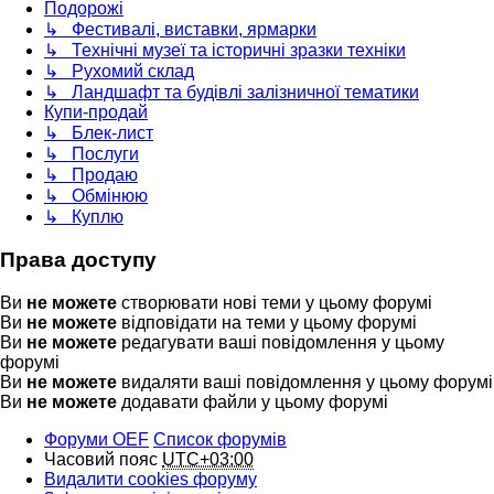
Подорожі
↳ Фестивалі, виставки, ярмарки
↳ Технічні музеї та історичні зразки техніки
↳ Рухомий склад
↳ Ландшафт та будівлі залізничної тематики
Купи-продай
↳ Блек-лист
↳ Послуги
↳ Продаю
↳ Обмінюю
↳ Куплю
Права доступу
Ви
не можете
створювати нові теми у цьому форумі
Ви
не можете
відповідати на теми у цьому форумі
Ви
не можете
редагувати ваші повідомлення у цьому
форумі
Ви
не можете
видаляти ваші повідомлення у цьому форумі
Ви
не можете
додавати файли у цьому форумі
Форуми OEF
Список форумів
Часовий пояс
UTC+03:00
Видалити cookies форуму