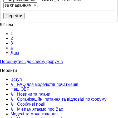
92 тем
1
2
3
4
Далі
Повернутись до списку форумів
Перейти
Вступ
↳ FAQ для моделістів початківців
Наш OEF
↳ Новини та плани
↳ Організаційні питання та відповіді по форуму
↳ Особливі події
↳ Ми пам'ятаємо про Вас
Моделі та моделювання