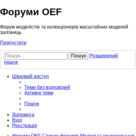
Форуми OEF
Форум моделістів та колекціонерів масштабних моделей
залізниць
Пропустити
Пошук
Розширений
пошук
Швидкий доступ
Теми без відповідей
Активні теми
Пошук
Допомога
Вхід
Реєстрація
Форуми OEF
Список форумів
Моделі та моделювання