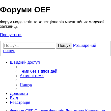
Форуми OEF
Форум моделістів та колекціонерів масштабних моделей
залізниць
Пропустити
Пошук
Розширений
пошук
Швидкий доступ
Теми без відповідей
Активні теми
Пошук
Допомога
Вхід
Реєстрація
Форуми OEF
Список форумів
Довідкова
Креслення,