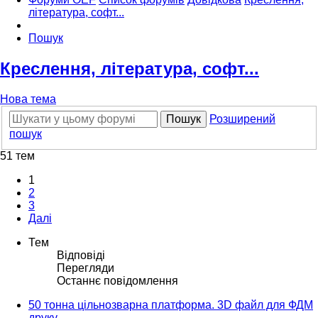
література, софт...
Пошук
Креслення, література, софт...
Нова тема
Пошук
Розширений
пошук
51 тем
1
2
3
Далі
Тем
Відповіді
Перегляди
Останнє повідомлення
50 тонна цільнозварна платформа. 3D файл для ФДМ
друку