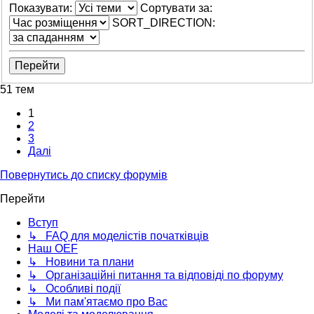
Показувати:
Сортувати за:
SORT_DIRECTION:
51 тем
1
2
3
Далі
Повернутись до списку форумів
Перейти
Вступ
↳ FAQ для моделістів початківців
Наш OEF
↳ Новини та плани
↳ Організаційні питання та відповіді по форуму
↳ Особливі події
↳ Ми пам'ятаємо про Вас