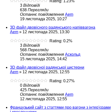
Rating: 1.23%
3
Відповіді
638
Перегляди
Останнє повідомлення
Aem
19 листопада 2025, 10:27
3D файл двовісного радянського напіввагона
Aem
»
12 листопада 2025, 13:30
Rating: 0.2%
3
Відповіді
568
Перегляди
Останнє повідомлення
Аскольд
15 листопада 2025, 14:42
3D файл двовісної радянської цистерни
Aem
»
12 листопада 2025, 12:55
Rating: 0.27%
0
Відповіді
425
Перегляди
Останнє повідомлення
Aem
12 листопада 2025, 12:55
Французький сайт з статтями про вагони з інтер'єрами
і кресленнями