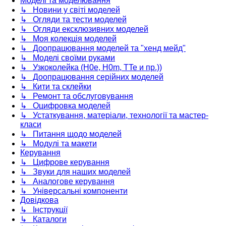
Моделі та моделювання
↳ Новини у світі моделей
↳ Огляди та тести моделей
↳ Огляди ексклюзивних моделей
↳ Моя колекція моделей
↳ Доопрацювання моделей та "хенд мейд"
↳ Моделі своїми руками
↳ Узкоколейка (H0e, H0m, TTe и пр.))
↳ Доопрацювання серійних моделей
↳ Кити та склейки
↳ Ремонт та обслуговування
↳ Оцифровка моделей
↳ Устаткування, матеріали, технології та мастер-
класи
↳ Питання щодо моделей
↳ Модулі та макети
Керування
↳ Цифрове керування
↳ Звуки для наших моделей
↳ Аналогове керування
↳ Універсальні компоненти
Довідкова
↳ Інструкції
↳ Каталоги