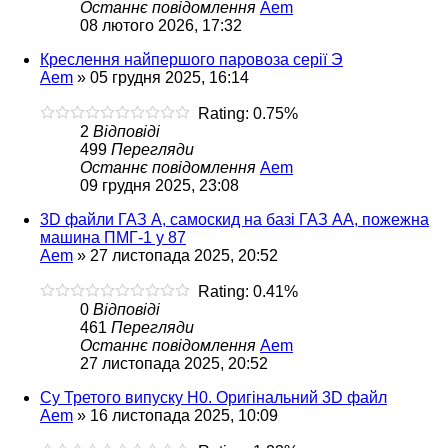
Останнє повідомлення
Aem
08 лютого 2026, 17:32
Креслення найпершого паровоза серії Э
Aem
»
05 грудня 2025, 16:14
Rating: 0.75%
2
Відповіді
499
Перегляди
Останнє повідомлення
Aem
09 грудня 2025, 23:08
3D файли ГАЗ А, самоскид на базі ГАЗ АА, пожежна
машина ПМГ-1 у 87
Aem
»
27 листопада 2025, 20:52
Rating: 0.41%
0
Відповіді
461
Перегляди
Останнє повідомлення
Aem
27 листопада 2025, 20:52
Су Третого випуску H0. Оригінальний 3D файл
Aem
»
16 листопада 2025, 10:09