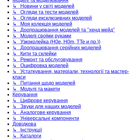
Моделі та моделювання
↳ Новини у світі моделей
↳ Огляди та тести моделей
↳ Огляди ексклюзивних моделей
↳ Моя колекція моделей
↳ Доопрацювання моделей та "хенд мейд"
↳ Моделі своїми руками
↳ Узкоколейка (H0e, H0m, TTe и пр.))
↳ Доопрацювання серійних моделей
↳ Кити та склейки
↳ Ремонт та обслуговування
↳ Оцифровка моделей
↳ Устаткування, матеріали, технології та мастер-
класи
↳ Питання щодо моделей
↳ Модулі та макети
Керування
↳ Цифрове керування
↳ Звуки для наших моделей
↳ Аналогове керування
↳ Універсальні компоненти
Довідкова
↳ Інструкції
↳ Каталоги