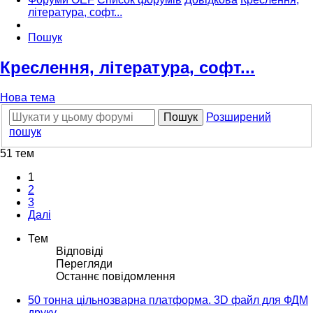
література, софт...
Пошук
Креслення, література, софт...
Нова тема
Пошук
Розширений
пошук
51 тем
1
2
3
Далі
Тем
Відповіді
Перегляди
Останнє повідомлення
50 тонна цільнозварна платформа. 3D файл для ФДМ
друку