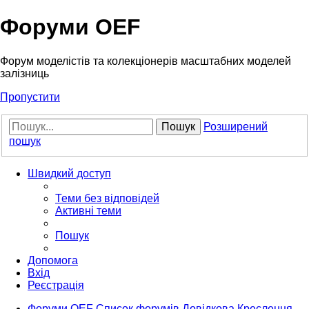
Форуми OEF
Форум моделістів та колекціонерів масштабних моделей
залізниць
Пропустити
Пошук
Розширений
пошук
Швидкий доступ
Теми без відповідей
Активні теми
Пошук
Допомога
Вхід
Реєстрація
Форуми OEF
Список форумів
Довідкова
Креслення,