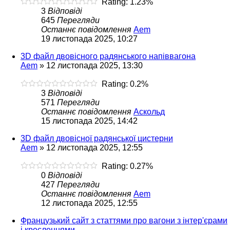
Rating: 1.23%
3
Відповіді
645
Перегляди
Останнє повідомлення
Aem
19 листопада 2025, 10:27
3D файл двовісного радянського напіввагона
Aem
»
12 листопада 2025, 13:30
Rating: 0.2%
3
Відповіді
571
Перегляди
Останнє повідомлення
Аскольд
15 листопада 2025, 14:42
3D файл двовісної радянської цистерни
Aem
»
12 листопада 2025, 12:55
Rating: 0.27%
0
Відповіді
427
Перегляди
Останнє повідомлення
Aem
12 листопада 2025, 12:55
Французький сайт з статтями про вагони з інтер'єрами
і кресленнями