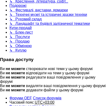
↳ Креслення, література, софт...
Подорожі
↳ Фестивалі, виставки, ярмарки
↳ Технічні музеї та історичні зразки техніки
↳ Рухомий склад
↳ Ландшафт та будівлі залізничної тематики
Купи-продай
↳ Блек-лист
↳ Послуги
↳ Продаю
↳ Обмінюю
↳ Куплю
Права доступу
Ви
не можете
створювати нові теми у цьому форумі
Ви
не можете
відповідати на теми у цьому форумі
Ви
не можете
редагувати ваші повідомлення у цьому
форумі
Ви
не можете
видаляти ваші повідомлення у цьому форумі
Ви
не можете
додавати файли у цьому форумі
Форуми OEF
Список форумів
Часовий пояс
UTC+03:00