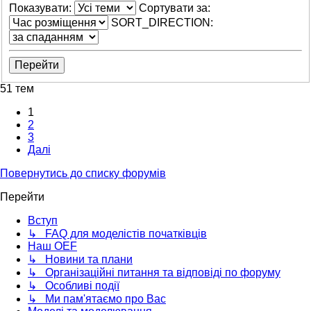
Показувати:
Сортувати за:
SORT_DIRECTION:
51 тем
1
2
3
Далі
Повернутись до списку форумів
Перейти
Вступ
↳ FAQ для моделістів початківців
Наш OEF
↳ Новини та плани
↳ Організаційні питання та відповіді по форуму
↳ Особливі події
↳ Ми пам'ятаємо про Вас