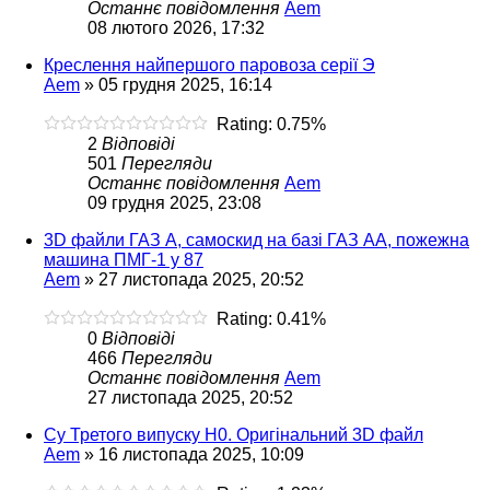
Останнє повідомлення
Aem
08 лютого 2026, 17:32
Креслення найпершого паровоза серії Э
Aem
»
05 грудня 2025, 16:14
Rating: 0.75%
2
Відповіді
501
Перегляди
Останнє повідомлення
Aem
09 грудня 2025, 23:08
3D файли ГАЗ А, самоскид на базі ГАЗ АА, пожежна
машина ПМГ-1 у 87
Aem
»
27 листопада 2025, 20:52
Rating: 0.41%
0
Відповіді
466
Перегляди
Останнє повідомлення
Aem
27 листопада 2025, 20:52
Су Третого випуску H0. Оригінальний 3D файл
Aem
»
16 листопада 2025, 10:09