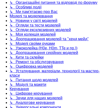
↳ Організаційні питання та відповіді по форуму
↳ Особливі події
↳ Ми пам'ятаємо про Вас
Моделі та моделювання
↳ Новини у світі моделей
↳ Огляди та тести моделей
↳ Огляди ексклюзивних моделей
↳ Моя колекція моделей
↳ Доопрацювання моделей та "хенд мейд"
↳ Моделі своїми руками
↳ Узкоколейка (H0e, H0m, TTe и пр.))
↳ Доопрацювання серійних моделей
↳ Кити та склейки
↳ Ремонт та обслуговування
↳ Оцифровка моделей
↳ Устаткування, матеріали, технології та мастер-
класи
↳ Питання щодо моделей
↳ Модулі та макети
Керування
↳ Цифрове керування
↳ Звуки для наших моделей
↳ Аналогове керування
↳ Універсальні компоненти