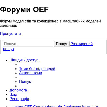
Форуми OEF
Форум моделістів та колекціонерів масштабних моделей
залізниць
Пропустити
Пошук
Розширений
пошук
Швидкий доступ
Теми без відповідей
Активні теми
Пошук
Допомога
Вхід
Реєстрація
Форуми OEF
Список форумів
Довідкова
Каталоги