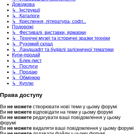
Довідкова
↳ Інструкції
↳ Каталоги
↳ Креслення, література, софт...
Подорожі
↳ Фестивалі, виставки, ярмарки
↳ Технічні музеї та історичні зразки техніки
↳ Рухомий склад
↳ Ландшафт та будівлі залізничної тематики
Купи-продай
↳ Блек-лист
↳ Послуги
↳ Продаю
↳ Обмінюю
↳ Куплю
Права доступу
Ви
не можете
створювати нові теми у цьому форумі
Ви
не можете
відповідати на теми у цьому форумі
Ви
не можете
редагувати ваші повідомлення у цьому
форумі
Ви
не можете
видаляти ваші повідомлення у цьому форумі
Ви
не можете
додавати файли у цьому форумі