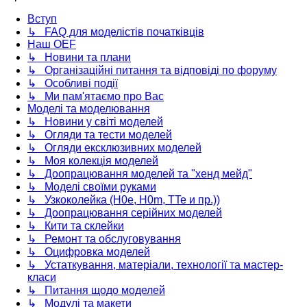
Вступ
↳ FAQ для моделістів початківців
Наш OEF
↳ Новини та плани
↳ Організаційні питання та відповіді по форуму
↳ Особливі події
↳ Ми пам'ятаємо про Вас
Моделі та моделювання
↳ Новини у світі моделей
↳ Огляди та тести моделей
↳ Огляди ексклюзивних моделей
↳ Моя колекція моделей
↳ Доопрацювання моделей та "хенд мейд"
↳ Моделі своїми руками
↳ Узкоколейка (H0e, H0m, TTe и пр.))
↳ Доопрацювання серійних моделей
↳ Кити та склейки
↳ Ремонт та обслуговування
↳ Оцифровка моделей
↳ Устаткування, матеріали, технології та мастер-
класи
↳ Питання щодо моделей
↳ Модулі та макети