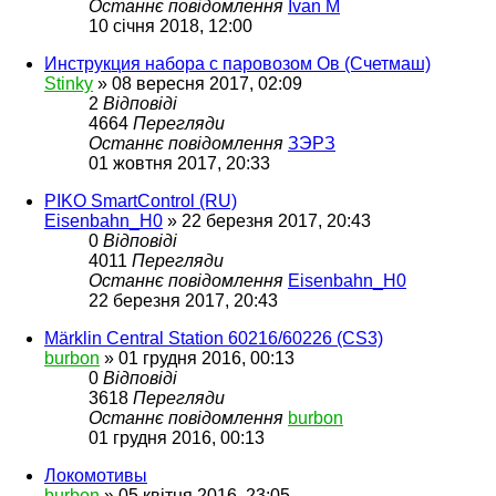
Останнє повідомлення
Ivan M
10 січня 2018, 12:00
Инструкция набора с паровозом Ов (Счетмаш)
Stinky
»
08 вересня 2017, 02:09
2
Відповіді
4664
Перегляди
Останнє повідомлення
ЗЭРЗ
01 жовтня 2017, 20:33
PIKO SmartControl (RU)
Eisenbahn_H0
»
22 березня 2017, 20:43
0
Відповіді
4011
Перегляди
Останнє повідомлення
Eisenbahn_H0
22 березня 2017, 20:43
Märklin Central Station 60216/60226 (CS3)
burbon
»
01 грудня 2016, 00:13
0
Відповіді
3618
Перегляди
Останнє повідомлення
burbon
01 грудня 2016, 00:13
Локомотивы
burbon
»
05 квітня 2016, 23:05