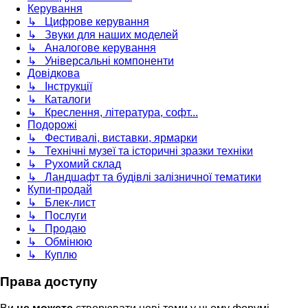
Керування
↳ Цифрове керування
↳ Звуки для наших моделей
↳ Аналогове керування
↳ Універсальні компоненти
Довідкова
↳ Інструкції
↳ Каталоги
↳ Креслення, література, софт...
Подорожі
↳ Фестивалі, виставки, ярмарки
↳ Технічні музеї та історичні зразки техніки
↳ Рухомий склад
↳ Ландшафт та будівлі залізничної тематики
Купи-продай
↳ Блек-лист
↳ Послуги
↳ Продаю
↳ Обмінюю
↳ Куплю
Права доступу