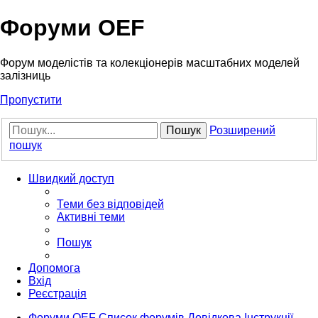
Форуми OEF
Форум моделістів та колекціонерів масштабних моделей
залізниць
Пропустити
Пошук
Розширений
пошук
Швидкий доступ
Теми без відповідей
Активні теми
Пошук
Допомога
Вхід
Реєстрація
Форуми OEF
Список форумів
Довідкова
Інструкції