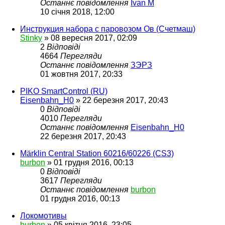
Останнє повідомлення
Ivan M
10 січня 2018, 12:00
Инструкция набора с паровозом Ов (Счетмаш)
Stinky
»
08 вересня 2017, 02:09
2
Відповіді
4664
Перегляди
Останнє повідомлення
ЗЭРЗ
01 жовтня 2017, 20:33
PIKO SmartControl (RU)
Eisenbahn_H0
»
22 березня 2017, 20:43
0
Відповіді
4010
Перегляди
Останнє повідомлення
Eisenbahn_H0
22 березня 2017, 20:43
Märklin Central Station 60216/60226 (CS3)
burbon
»
01 грудня 2016, 00:13
0
Відповіді
3617
Перегляди
Останнє повідомлення
burbon
01 грудня 2016, 00:13
Локомотивы
burbon
»
05 квітня 2016, 23:05