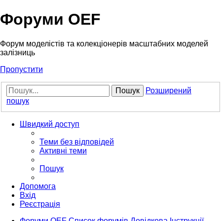
Форуми OEF
Форум моделістів та колекціонерів масштабних моделей
залізниць
Пропустити
Пошук
Розширений
пошук
Швидкий доступ
Теми без відповідей
Активні теми
Пошук
Допомога
Вхід
Реєстрація
Форуми OEF
Список форумів
Довідкова
Інструкції