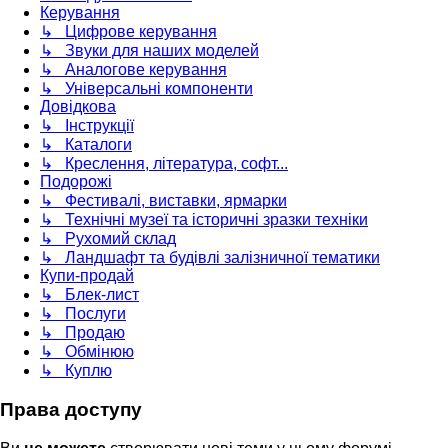
Керування
↳ Цифрове керування
↳ Звуки для наших моделей
↳ Аналогове керування
↳ Універсальні компоненти
Довідкова
↳ Інструкції
↳ Каталоги
↳ Креслення, література, софт...
Подорожі
↳ Фестивалі, виставки, ярмарки
↳ Технічні музеї та історичні зразки техніки
↳ Рухомий склад
↳ Ландшафт та будівлі залізничної тематики
Купи-продай
↳ Блек-лист
↳ Послуги
↳ Продаю
↳ Обмінюю
↳ Куплю
Права доступу