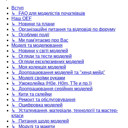
Вступ
↳ FAQ для моделістів початківців
Наш OEF
↳ Новини та плани
↳ Організаційні питання та відповіді по форуму
↳ Особливі події
↳ Ми пам'ятаємо про Вас
Моделі та моделювання
↳ Новини у світі моделей
↳ Огляди та тести моделей
↳ Огляди ексклюзивних моделей
↳ Моя колекція моделей
↳ Доопрацювання моделей та "хенд мейд"
↳ Моделі своїми руками
↳ Узкоколейка (H0e, H0m, TTe и пр.))
↳ Доопрацювання серійних моделей
↳ Кити та склейки
↳ Ремонт та обслуговування
↳ Оцифровка моделей
↳ Устаткування, матеріали, технології та мастер-
класи
↳ Питання щодо моделей
↳ Модулі та макети