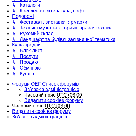
↳ Каталоги
↳ Креслення, література, софт...
Подорожі
↳ Фестивалі, виставки, ярмарки
↳ Технічні музеї та історичні зразки техніки
↳ Рухомий склад
↳ Ландшафт та будівлі залізничної тематики
Купи-продай
↳ Блек-лист
↳ Послуги
↳ Продаю
↳ Обмінюю
↳ Куплю
Форуми OEF
Список форумів
Зв'язок з адміністрацією
Часовий пояс
UTC+03:00
Видалити cookies форуму
Часовий пояс
UTC+03:00
Видалити cookies форуму
Зв'язок з адміністрацією