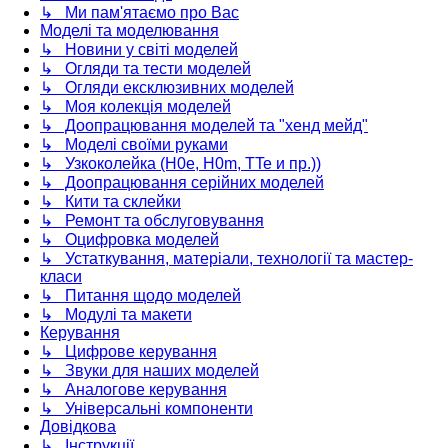
↳ Ми пам'ятаємо про Вас
Моделі та моделювання
↳ Новини у світі моделей
↳ Огляди та тести моделей
↳ Огляди ексклюзивних моделей
↳ Моя колекція моделей
↳ Доопрацювання моделей та "хенд мейд"
↳ Моделі своїми руками
↳ Узкоколейка (H0e, H0m, TTe и пр.))
↳ Доопрацювання серійних моделей
↳ Кити та склейки
↳ Ремонт та обслуговування
↳ Оцифровка моделей
↳ Устаткування, матеріали, технології та мастер-
класи
↳ Питання щодо моделей
↳ Модулі та макети
Керування
↳ Цифрове керування
↳ Звуки для наших моделей
↳ Аналогове керування
↳ Універсальні компоненти
Довідкова
↳ Інструкції