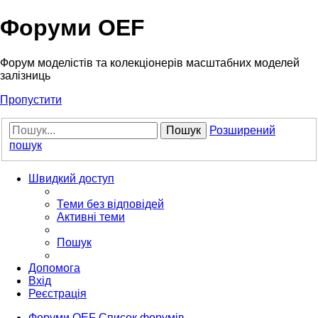
Форуми OEF
Форум моделістів та колекціонерів масштабних моделей
залізниць
Пропустити
Пошук
Розширений
пошук
Швидкий доступ
Теми без відповідей
Активні теми
Пошук
Допомога
Вхід
Реєстрація
Форуми OEF
Список форумів